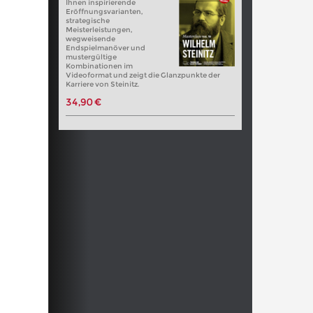
Ihnen inspirierende
Eröffnungsvarianten,
strategische
Meisterleistungen,
wegweisende
Endspielmanöver und
mustergültige
Kombinationen im
Videoformat und zeigt die Glanzpunkte der
Karriere von Steinitz.
34,90 €