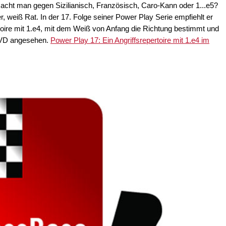
acht man gegen Sizilianisch, Französisch, Caro-Kann oder 1...e5?
er, weiß Rat. In der 17. Folge seiner Power Play Serie empfiehlt er
toire mit 1.e4, mit dem Weiß von Anfang die Richtung bestimmt und
 DVD angesehen.
Power Play 17: Ein Angriffsrepertoire mit 1.e4 im