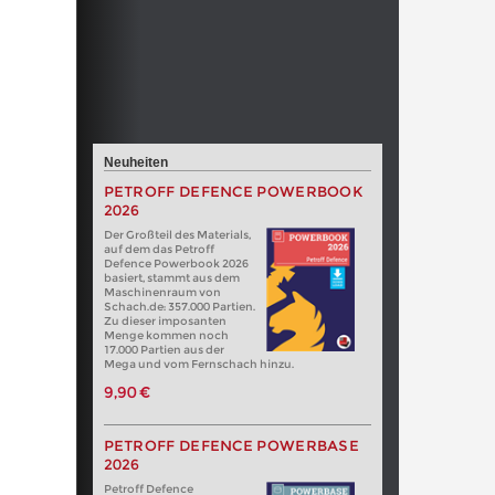
Neuheiten
PETROFF DEFENCE POWERBOOK
2026
Der Großteil des Materials,
auf dem das Petroff
Defence Powerbook 2026
basiert, stammt aus dem
Maschinenraum von
Schach.de: 357.000 Partien.
Zu dieser imposanten
Menge kommen noch
17.000 Partien aus der
Mega und vom Fernschach hinzu.
9,90 €
PETROFF DEFENCE POWERBASE
2026
Petroff Defence