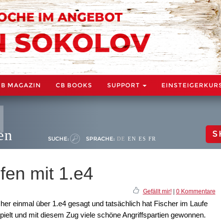
CB MAGAZIN
CB BOOKS
SUPPORT
EINSTEIGERKUR
en
S
SUCHE:
SPRACHE:
DE
EN
ES
FR
ifen mit 1.e4
Gefällt mir!
|
0 Kommentare
cher einmal über 1.e4 gesagt und tatsächlich hat Fischer im Laufe
spielt und mit diesem Zug viele schöne Angriffspartien gewonnen.