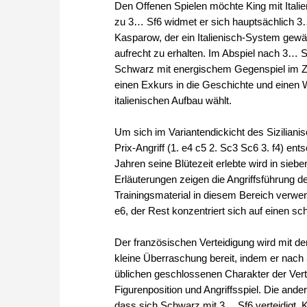
Den Offenen Spielen möchte King mit Itali
zu 3… Sf6 widmet er sich hauptsächlich 3… 
Kasparow, der ein Italienisch-System gewäh
aufrecht zu erhalten. Im Abspiel nach 3… Sf
Schwarz mit energischem Gegenspiel im Zen
einen Exkurs in die Geschichte und einen W
italienischen Aufbau wählt.
Um sich im Variantendickicht des Sizilianis
Prix-Angriff (1. e4 c5 2. Sc3 Sc6 3. f4) en
Jahren seine Blütezeit erlebte wird in siebe
Erläuterungen zeigen die Angriffsführung de
Trainingsmaterial in diesem Bereich verwen
e6, der Rest konzentriert sich auf einen s
Der französischen Verteidigung wird mit der
kleine Überraschung bereit, indem er nach 
üblichen geschlossenen Charakter der Verte
Figurenposition und Angriffsspiel. Die ande
dass sich Schwarz mit 3… Sf6 verteidigt. K