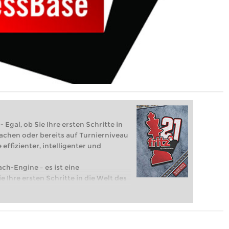
 Egal, ob Sie Ihre ersten Schritte in
achen oder bereits auf Turnierniveau
 effizienter, intelligenter und
ach-Engine – es ist eine
e Ihre ersten Schritte in die Welt des
eits auf Turnierniveau spielen: Mit
 intelligenter und individueller als je