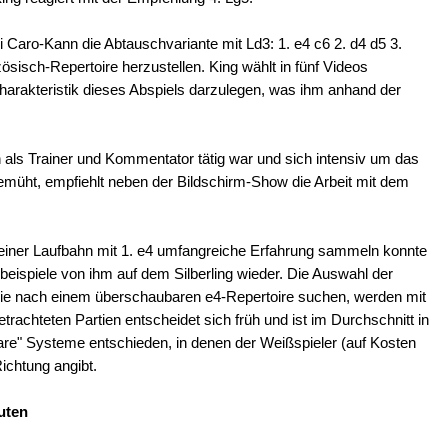
 Caro-Kann die Abtauschvariante mit Ld3: 1. e4 c6 2. d4 d5 3.
sisch-Repertoire herzustellen. King wählt in fünf Videos
harakteristik dieses Abspiels darzulegen, was ihm anhand der
ch als Trainer und Kommentator tätig war und sich intensiv um das
 bemüht, empfiehlt neben der Bildschirm-Show die Arbeit mit dem
 seiner Laufbahn mit 1. e4 umfangreiche Erfahrung sammeln konnte
iebeispiele von ihm auf dem Silberling wieder. Die Auswahl der
 die nach einem überschaubaren e4-Repertoire suchen, werden mit
etrachteten Partien entscheidet sich früh und ist im Durchschnitt in
lare" Systeme entschieden, in denen der Weißspieler (auf Kosten
ichtung angibt.
uten