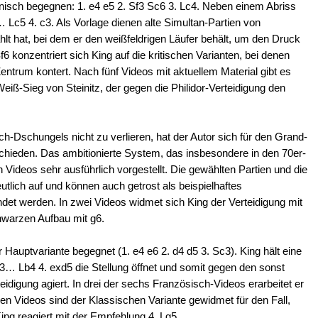
enisch begegnen: 1. e4 e5 2. Sf3 Sc6 3. Lc4. Neben einem Abriss
Lc5 4. c3. Als Vorlage dienen alte Simultan-Partien von
lt hat, bei dem er den weißfeldrigen Läufer behält, um den Druck
6 konzentriert sich King auf die kritischen Varianten, bei denen
trum kontert. Nach fünf Videos mit aktuellem Material gibt es
eiß-Sieg von Steinitz, der gegen die Philidor-Verteidigung den
ch-Dschungels nicht zu verlieren, hat der Autor sich für den Grand-
tschieden. Das ambitionierte System, das insbesondere in den 70er-
n Videos sehr ausführlich vorgestellt. Die gewählten Partien und die
utlich auf und können auch getrost als beispielhaftes
det werden. In zwei Videos widmet sich King der Verteidigung mit
chwarzen Aufbau mit g6.
 Hauptvariante begegnet (1. e4 e6 2. d4 d5 3. Sc3). King hält eine
3… Lb4 4. exd5 die Stellung öffnet und somit gegen den sonst
idigung agiert. In drei der sechs Französisch-Videos erarbeitet er
ren Videos sind der Klassischen Variante gewidmet für den Fall,
ing reagiert mit der Empfehlung 4. Lg5.