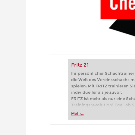
Fritz 21
Ihr persönlicher Schachtrainer -
die Welt des Vereinsschachs m
spielen: Mit FRITZ trainieren Sie
individueller als je zuvor.
FRITZ ist mehr als nur eine Sch
Trainingsrevolution! Egal, ob Si
Vereinsschachs machen oder ber
Mehr...
FRITZ trainieren Sie effizienter,
zuvor.