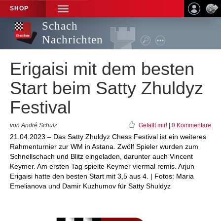
SHOP
TOGGLE
NAVIGATION
Schach
Nachrichten
Erigaisi mit dem besten
Start beim Satty Zhuldyz
Festival
von André Schulz
Gefällt mir!
|
0 Kommentare
21.04.2023 – Das Satty Zhuldyz Chess Festival ist ein weiteres
Rahmenturnier zur WM in Astana. Zwölf Spieler wurden zum
Schnellschach und Blitz eingeladen, darunter auch Vincent
Keymer. Am ersten Tag spielte Keymer viermal remis. Arjun
Erigaisi hatte den besten Start mit 3,5 aus 4. | Fotos: Maria
Emelianova und Damir Kuzhumov für Satty Shuldyz