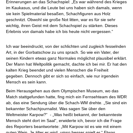
Erinnerungen an das Schachspiel: „Es war während des Krieges
im Kaukasus, und die Leute bei uns haben sich damals, wenn
sie kein Spielmaterial besaßen, Schachfiguren aus Holz
geschnitzt. Obwohl sie große Not litten, war es für sie sehr
wichtig, ihren Geist mit dem Schachspiel zu stärken. Dieses
Erlebnis von damals habe ich bis heute nicht vergessen.“
Ich war beeindruckt, von der schlichten und zugleich fesselnden
Art, in der Gorbatschow zu uns sprach. So wie ein Vater, der
seinen Kindern etwas ganz Normales möglichst plausibel erklärt.
Der Mann hat Weltpolitik gemacht, dachte ich bei mir. Er hat den
kalten Krieg beendet und vielen Menschen die Freiheit
gegeben. Dennoch gibt er sich so einfach, wie nur irgendein
Mensch es sein kann.
Beim Herausgehen aus dem Olympischen Museum, wo das
Match stattgefunden hatte, fing mich ein Fernsehteam des WDR
ab, das eine Sendung über die Schach-WM drehte. „Sie sind ein
bekannter Schachjournalist. Was sagen Sie über den
Weltmeister Karpow?“ - „Was heißt bekannt, der bekannteste
Mensch steht dort im Saal“, erwiderte ich, bevor ich die Frage
des Reporters beantwortete: „Mit Karpow ist es wie mit einem
guten Wein. Je älter er wird, umso besser spielt er.“ Etwas