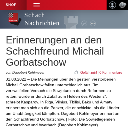
SHOP
TOGGLE
NAVIGATION
Schach
Nachrichten
Erinnerungen an den
Schachfreund Michail
Gorbatschow
von Dagobert Kohlmeyer
Gefällt mir!
|
0 Kommentare
31.08.2022 – Die Meinungen über den gestern verstorbenen
Michail Gorbatschow fallen unterschiedlich aus. "Im
verzweifelten Versuch die Sowjetunion durch Reformen zu
retten, wurde er durch Zufall zum Helden des Westens",
schreibt Kasparov. In Riga, Vilnius, Tbilisi, Baku und Almaty
erinnert man sich an die Panzer, die er schickte, als die Länder
um Unabhängigkeit kämpften. Dagobert Kohlmeyer erinnert an
den Schachfreund Gorbatschow. | Foto: Die Sowjetlegenden
Gorbatschow und Awerbach (Dagobert Kohlmeyer)