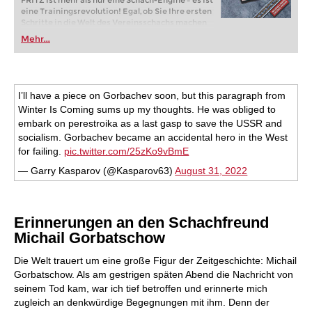
FRITZ ist mehr als nur eine Schach-Engine – es ist
eine Trainingsrevolution! Egal, ob Sie Ihre ersten
Schritte in die Welt des Vereinsschachs machen
oder bereits auf Turnierniveau spielen: Mit
Mehr...
FRITZ trainieren Sie effizienter, intelligenter und
individueller als je zuvor.
I’ll have a piece on Gorbachev soon, but this paragraph from
Winter Is Coming sums up my thoughts. He was obliged to
embark on perestroika as a last gasp to save the USSR and
socialism. Gorbachev became an accidental hero in the West
for failing.
pic.twitter.com/25zKo9vBmE
— Garry Kasparov (@Kasparov63)
August 31, 2022
Erinne
rungen an den Schachfreund
Michail Gorbatschow
Die Welt trauert um eine große Figur der Zeitgeschichte: Michail
Gorbatschow. Als am gestrigen späten Abend die Nachricht von
seinem Tod kam, war ich tief betroffen und erinnerte mich
zugleich an denkwürdige Begegnungen mit ihm. Denn der