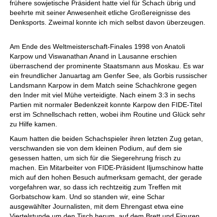
frühere sowjetische Präsident hatte viel für Schach übrig und
beehrte mit seiner Anwesenheit etliche Großereignisse des
Denksports. Zweimal konnte ich mich selbst davon überzeugen.
Am Ende des Weltmeisterschaft-Finales 1998 von Anatoli
Karpow und Viswanathan Anand in Lausanne erschien
überraschend der prominente Staatsmann aus Moskau. Es war
ein freundlicher Januartag am Genfer See, als Gorbis russischer
Landsmann Karpow in dem Match seine Schachkrone gegen
den Inder mit viel Mühe verteidigte. Nach einem 3:3 in sechs
Partien mit normaler Bedenkzeit konnte Karpow den FIDE-Titel
erst im Schnellschach retten, wobei ihm Routine und Glück sehr
zu Hilfe kamen.
Kaum hatten die beiden Schachspieler ihren letzten Zug getan,
verschwanden sie von dem kleinen Podium, auf dem sie
gesessen hatten, um sich für die Siegerehrung frisch zu
machen. Ein Mitarbeiter von FIDE-Präsident Iljumschinow hatte
mich auf den hohen Besuch aufmerksam gemacht, der gerade
vorgefahren war, so dass ich rechtzeitig zum Treffen mit
Gorbatschow kam. Und so standen wir, eine Schar
ausgewählter Journalisten, mit dem Ehrengast etwa eine
Viertelstunde um den Tisch herum, auf dem Brett und Figuren