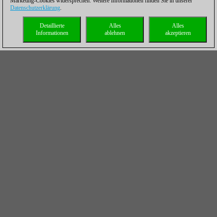
Marketing-Cookies widersprechen. Weitere Informationen finden Sie in unserer
Datenschutzerklärung
.
Detaillierte
Alles
Alles
Informationen
ablehnen
akzeptieren