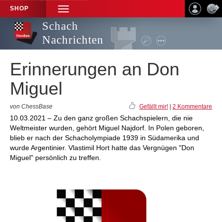
SHOP
TOGGLE
NAVIGATION
Schach
Nachrichten
Erinnerungen an Don
Miguel
von ChessBase
Gefällt mir!
|
2 Kommentare
10.03.2021 – Zu den ganz großen Schachspielern, die nie
Weltmeister wurden, gehört Miguel Najdorf. In Polen geboren,
blieb er nach der Schacholympiade 1939 in Südamerika und
wurde Argentinier. Vlastimil Hort hatte das Vergnügen "Don
Miguel" persönlich zu treffen.