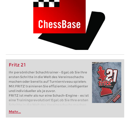
Fritz 21
Ihr persönlicher Schachtrainer - Egal, ob Sie Ihre
ersten Schritte in die Welt des Vereinsschachs
machen oder bereits auf Turnierniveau spielen:
Mit FRITZ trainieren Sie effizienter, intelligenter
und individueller als je zuvor.
FRITZ ist mehr als nur eine Schach-Engine – es ist
eine Trainingsrevolution! Egal, ob Sie Ihre ersten
Schritte in die Welt des Vereinsschachs machen
oder bereits auf Turnierniveau spielen: Mit
Mehr...
FRITZ trainieren Sie effizienter, intelligenter und
individueller als je zuvor.