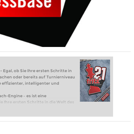
 Egal, ob Sie Ihre ersten Schritte in
achen oder bereits auf Turnierniveau
 effizienter, intelligenter und
ach-Engine – es ist eine
e Ihre ersten Schritte in die Welt des
eits auf Turnierniveau spielen: Mit
 intelligenter und individueller als je