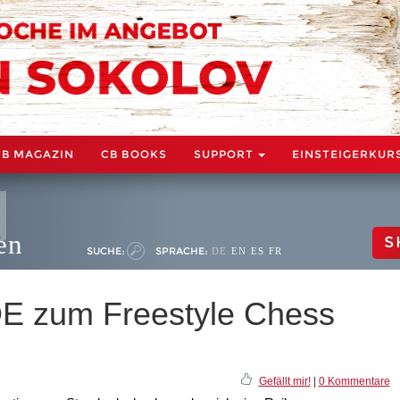
CB MAGAZIN
CB BOOKS
SUPPORT
EINSTEIGERKUR
en
S
SUCHE:
SPRACHE:
DE
EN
ES
FR
DE zum Freestyle Chess
Gefällt mir!
|
0 Kommentare