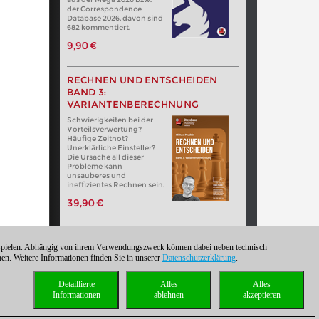
der Correspondence
Database 2026, davon sind
682 kommentiert.
9,90 €
RECHNEN UND ENTSCHEIDEN
BAND 3:
VARIANTENBERECHNUNG
Schwierigkeiten bei der
Vorteilsverwertung?
Häufige Zeitnot?
Unerklärliche Einsteller?
Die Ursache all dieser
Probleme kann
unsauberes und
ineffizientes Rechnen sein.
39,90 €
zuspielen. Abhängig von ihrem Verwendungszweck können dabei neben technisch
. Weitere Informationen finden Sie in unserer
Datenschutzerklärung
.
Detaillierte
Alles
Alles
Informationen
ablehnen
akzeptieren