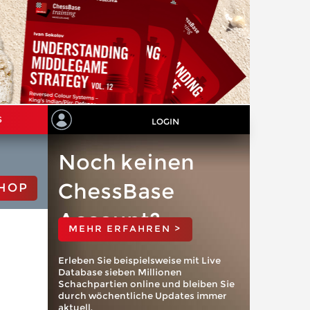
S
LOGIN
Noch keinen
ChessBase
HOP
Account?
MEHR ERFAHREN >
Erleben Sie beispielsweise mit Live
Database sieben Millionen
Schachpartien online und bleiben Sie
durch wöchentliche Updates immer
aktuell.