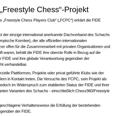
„Freestyle Chess“-Projekt
des „Freestyle Chess Players Club“ („FCPC“) erklärt die FIDE
st der einzige international anerkannte Dachverband des Schachs
pische Komitee), der alle offiziellen internationalen
er offen für die Zusammenarbeit mit privaten Organisationen und
t waren, behält die FIDE ihre oberste Rolle in Bezug auf die
er FIDE und ihre globale Verantwortung gegenüber der
ht verhandelbar.
elle Plattformen, Projekte oder privat geführte Klubs wie der
lern in Kontakt treten. Die Versuche des FCPC, sein Projekt als
 jedoch im Widerspruch zum etablierten Status der FIDE und ihrer
levanten Varianten des Schachs - einschließlich Chess960/Freestyle
eschlagene Verhaltensweise die Erfüllung der bestehenden
gegenüber der FIDE.