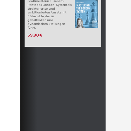
Großmeisterin Elisabeth
Pähtz das London-System als
strukturierten und
ambitionierten Ansatz mit
frühem Lf4, der zu
gehaltvollen und
dynamischen Stellungen
führt.
59,90 €