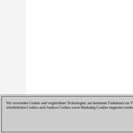
Wir verwenden Cookies und vergleichbare Technologien, um bestimmte Funktionen zur Ver
erforderlichen Cookies auch Analyse-Cookies sowie Marketing-Cookies eingesetzt werde
Datenschutzhinweis
|
Impressum
|
Ko
© 2017 ChessBase GmbH