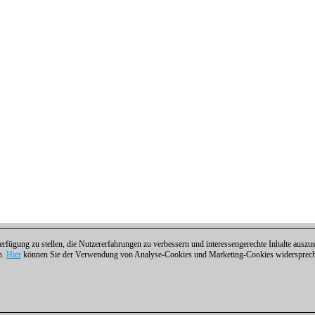
fügung zu stellen, die Nutzererfahrungen zu verbessern und interessengerechte Inhalte aus
n.
Hier
können Sie der Verwendung von Analyse-Cookies und Marketing-Cookies widersprechen
ntakt
|
Cookies Management
|
Lizenzen
|
Compliance Hotline
|
Home
 | Osterbekstraße 90a | 22083 Hamburg | Deutschland
coldest news