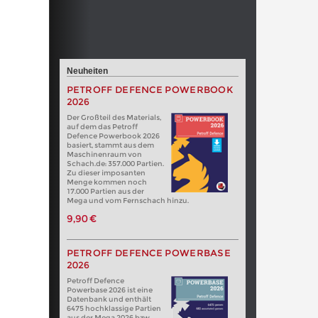
Neuheiten
PETROFF DEFENCE POWERBOOK
2026
Der Großteil des Materials,
auf dem das Petroff
Defence Powerbook 2026
basiert, stammt aus dem
Maschinenraum von
Schach.de: 357.000 Partien.
Zu dieser imposanten
Menge kommen noch
17.000 Partien aus der
Mega und vom Fernschach hinzu.
9,90 €
PETROFF DEFENCE POWERBASE
2026
Petroff Defence
Powerbase 2026 ist eine
Datenbank und enthält
6475 hochklassige Partien
aus der Mega 2026 bzw.