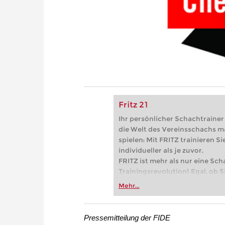
Fritz 21
Ihr persönlicher Schachtrainer -
die Welt des Vereinsschachs m
spielen: Mit FRITZ trainieren Sie
individueller als je zuvor.
FRITZ ist mehr als nur eine Sch
Trainingsrevolution! Egal, ob Si
Vereinsschachs machen oder ber
Mehr...
FRITZ trainieren Sie effizienter,
zuvor.
Pressemitteilung der FIDE