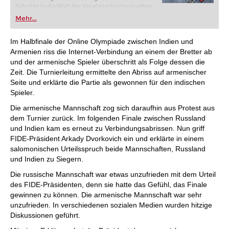
Schritte in die Welt des Vereinsschachs machen
oder bereits auf Turnierniveau spielen: Mit
Mehr...
FRITZ trainieren Sie effizienter, intelligenter und
individueller als je zuvor.
Im Halbfinale der Online Olympiade zwischen Indien und
Armenien riss die Internet-Verbindung an einem der Bretter ab
und der armenische Spieler überschritt als Folge dessen die
Zeit. Die Turnierleitung ermittelte den Abriss auf armenischer
Seite und erklärte die Partie als gewonnen für den indischen
Spieler.
Die armenische Mannschaft zog sich daraufhin aus Protest aus
dem Turnier zurück. Im folgenden Finale zwischen Russland
und Indien kam es erneut zu Verbindungsabrissen. Nun griff
FIDE-Präsident Arkady Dvorkovich ein und erklärte in einem
salomonischen Urteilsspruch beide Mannschaften, Russland
und Indien zu Siegern.
Die russische Mannschaft war etwas unzufrieden mit dem Urteil
des FIDE-Präsidenten, denn sie hatte das Gefühl, das Finale
gewinnen zu können. Die armenische Mannschaft war sehr
unzufrieden. In verschiedenen sozialen Medien wurden hitzige
Diskussionen geführt.