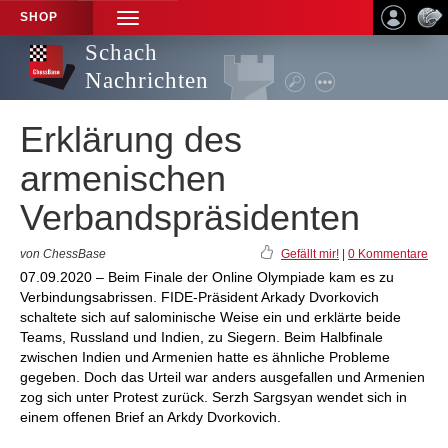
SHOP
TOGGLE
NAVIGATION
Schach
Nachrichten
Erklärung des
armenischen
Verbandspräsidenten
von ChessBase
Gefällt mir!
|
0 Kommentare
07.09.2020 – Beim Finale der Online Olympiade kam es zu
Verbindungsabrissen. FIDE-Präsident Arkady Dvorkovich
schaltete sich auf salominische Weise ein und erklärte beide
Teams, Russland und Indien, zu Siegern. Beim Halbfinale
zwischen Indien und Armenien hatte es ähnliche Probleme
gegeben. Doch das Urteil war anders ausgefallen und Armenien
zog sich unter Protest zurück. Serzh Sargsyan wendet sich in
einem offenen Brief an Arkdy Dvorkovich.