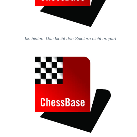
... bis hinten: Das bleibt den Spielern nicht erspart.