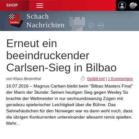
SHOP
TOGGLE
NAVIGATION
Schach
Nachrichten
Erneut ein
beeindruckender
Carlsen-Sieg in Bilbao
von Klaus Besenthal
Gefällt mir!
|
1 Kommentare
16.07.2016 – Magnus Carlsen bleibt beim "Bilbao Masters Final"
der Mann der Stunde: Seinen heutigen Sieg gegen Wesley So
brachte der Weltmeister in nur sechsundzwanzig Zügen mit
geradezu spielerischer Leichtigkeit über die Bühne. Das
Sahnehäubchen für den Norweger war es dann wohl noch, dass
die übrigen Konkurrenten untereinander allesamt remis spielten.
Mehr...