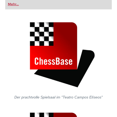
oder bereits auf Turnierniveau spielen: Mit
Mehr...
FRITZ trainieren Sie effizienter, intelligenter und
individueller als je zuvor.
Der prachtvolle Spielsaal im "Teatro Campos Elíseos"