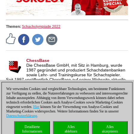
Themen:
Schacholympiade 2022
ChessBase
Die ChessBase GmbH, mit Sitz in Hamburg, wurde
1987 gegründet und produziert Schachdatenbanken
sowie Lehr- und Trainingskurse für Schachspieler.
Seit 1997 veröffentlich ChessBase auf seiner Webseite aktuelle
Nachrichten aus der Schachwelt. ChessBase News erscheint
inzwischen in vier Sprachen und gilt weltweit als wichtigste
Wir verwenden Cookies und vergleichbare Technologien, um bestimmte Funktionen
zur Verfügung zu stellen, die Nutzererfahrungen zu verbessern und interessengerechte
Schachnachrichtenseite.
Inhalte auszuspielen. Abhängig von ihrem Verwendungszweck können dabei neben
technisch erforderlichen Cookies auch Analyse-Cookies sowie Marketing-Cookies
eingesetzt werden.
Hier
können Sie der Verwendung von Analyse-Cookies und
Marketing-Cookies widersprechen. Weitere Informationen finden Sie in unserer
Datenschutzerklärung
.
Datenschutzhinweis
|
Impressum
|
Kontakt
|
Cookies Management
|
Lizenzen
|
Detaillierte
Alles
Alles
Compliance Hotline
|
Home
Informationen
ablehnen
akzeptieren