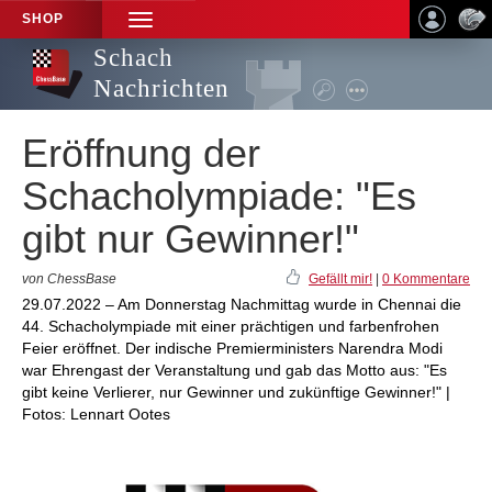
SHOP
TOGGLE
NAVIGATION
Schach
Nachrichten
Eröffnung der
Schacholympiade: "Es
gibt nur Gewinner!"
von ChessBase
Gefällt mir!
|
0 Kommentare
29.07.2022 – Am Donnerstag Nachmittag wurde in Chennai die
44. Schacholympiade mit einer prächtigen und farbenfrohen
Feier eröffnet. Der indische Premierministers Narendra Modi
war Ehrengast der Veranstaltung und gab das Motto aus: "Es
gibt keine Verlierer, nur Gewinner und zukünftige Gewinner!" |
Fotos: Lennart Ootes