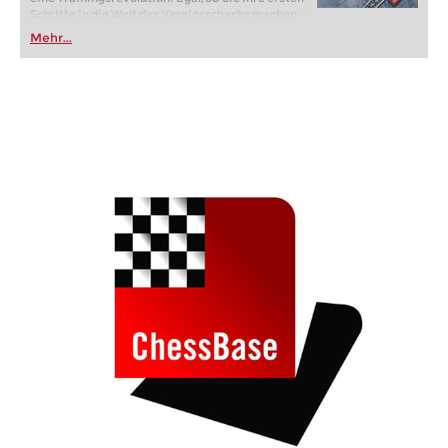
Schritte in die Welt des Vereinsschachs machen
oder bereits auf Turnierniveau spielen: Mit
Mehr...
FRITZ trainieren Sie effizienter, intelligenter und
individueller als je zuvor.