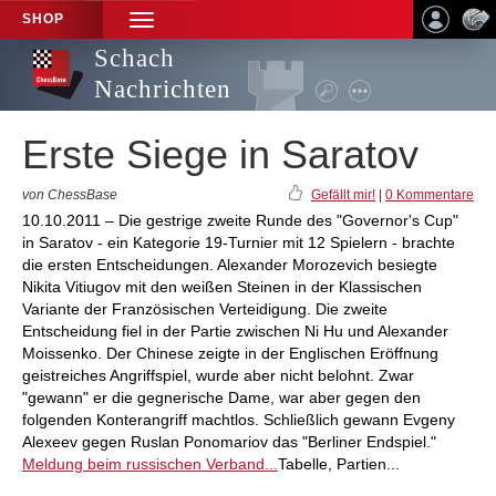
SHOP
TOGGLE
NAVIGATION
Schach
Nachrichten
Erste Siege in Saratov
von ChessBase
Gefällt mir!
|
0 Kommentare
10.10.2011 – Die gestrige zweite Runde des "Governor's Cup"
in Saratov - ein Kategorie 19-Turnier mit 12 Spielern - brachte
die ersten Entscheidungen. Alexander Morozevich besiegte
Nikita Vitiugov mit den weißen Steinen in der Klassischen
Variante der Französischen Verteidigung. Die zweite
Entscheidung fiel in der Partie zwischen Ni Hu und Alexander
Moissenko. Der Chinese zeigte in der Englischen Eröffnung
geistreiches Angriffspiel, wurde aber nicht belohnt. Zwar
"gewann" er die gegnerische Dame, war aber gegen den
folgenden Konterangriff machtlos. Schließlich gewann Evgeny
Alexeev gegen Ruslan Ponomariov das "Berliner Endspiel."
Meldung beim russischen Verband...
Tabelle, Partien...