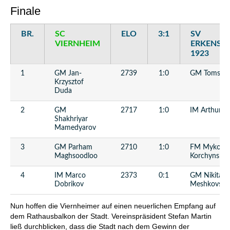
Finale
BR.
SC
ELO
3:1
SV
VIERNHEIM
ERKENSC
1923
1
GM Jan-
2739
1:0
GM Toms Ka
Krzysztof
Duda
2
GM
2717
1:0
IM Arthur d
Shakhriyar
Mamedyarov
3
GM Parham
2710
1:0
FM Mykola
Maghsoodloo
Korchynskyi
4
IM Marco
2373
0:1
GM Nikita
Dobrikov
Meshkovs
Nun hoffen die Viernheimer auf einen neuerlichen Empfang auf
dem Rathausbalkon der Stadt. Vereinspräsident Stefan Martin
ließ durchblicken, dass die Stadt nach dem Gewinn der