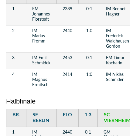
Kostenloses Beispielvideo:
Figurenopfer auf d5
1
FM
2389
0:1
IM Bennet
Johannes
Hagner
Florstedt
2
IM
2440
1:0
IM
Marius
Frederick
Fromm
Waldhausen
Gordon
3
IM Emil
2453
0:1
FM Timur
Schmidek
Kocharin
4
IM
2414
1:0
IM Niklas
Magnus
Schmider
Ermitsch
Halbfinale
BR.
SF
ELO
1:3
SC
BERLIN
VIERNHEIM
1
IM
2440
0:1
GM