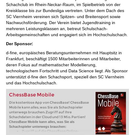
hier das Brett die häufigsten Figurenpfade.
Schachclub im Rhein-Neckar-Raum, im Spielbetrieb von der
Kreisklasse bis zur Bundesliga vertreten. Unter dem Dach des
SC Viernheim vereinen sich Spitzen- und Breitensport sowie
Nachwuchsförderung. Der Verein bietet Jugendtraining in
mehreren Leistungsklassen an, betreut Schulschach-
Arbeitsgemeinschaften und engagiert sich im Hochschulschach.
Der Sponsor:
d-fine, europäisches Beratungsunternehmen mit Hauptsitz in
Frankfurt, beschäftigt 1500 Mitarbeiterinnen und Mitarbeiter,
deren Fokus auf mathematischer Modellierung,
technologischem Fortschritt und Data Science liegt. Als Sponsor
unterstützt d-fine den Schachsport, speziell den SC Viernheim
und das Hochschulschach.
ChessBase Mobile
Die kostenlose App von ChessBase! ChessBase
Mobile kann alles, was Sie als Schachspieler
unterwegs brauchen: Zugriff auf Ihre
Schachdaten in der Cloud und 13 Mio. Partien!
ChessBase Mobile kann alles, was Sie als
Schachspieler unterwegs brauchen:
Zugriff auf die ChessBase Online-