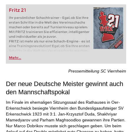
Fritz 21
Ihr persönlicher Schachtrainer - Egal, ob Sie Ihre
ersten Schritte in die Welt des Vereinsschachs
machen oder bereits auf Turnierniveau spielen:
Mit FRITZ trainieren Sie effizienter, intelligenter
und individueller als je zuvor.
FRITZ ist mehr als nur eine Schach-Engine – es ist
eine Trainingsrevolution! Egal, ob Sie Ihre ersten
Schritte in die Welt des Vereinsschachs machen
oder bereits auf Turnierniveau spielen: Mit
Mehr...
FRITZ trainieren Sie effizienter, intelligenter und
individueller als je zuvor.
Pressemitteilung SC Viernheim
Der neue Deutsche Meister gewinnt auch
den Mannschaftspokal
Im Finale im ehemaligen Sitzungssaal des Rathauses in Oer-
Erkenschwick besiegte Viernheim den Bundesligaaufsteiger SV
Erkenschwick 1923 mit 3:1. Jan-Krzysztof Duda, Shakhriyar
Mamedyarov und Parham Maghsoodloo gewannen ihre Partien.
Nur Marco Dobrikov musste sich geschlagen geben. Um beim
Anlauf auf das Double möglichst gute Chancen zu haben, hatte