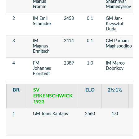
Marius
Shakhriyar
Fromm
Mamedyarov
2
IM Emil
2453
0:1
GM Jan-
Schmidek
Krzysztof
Duda
3
IM
2414
0:1
GM Parham
Magnus
Maghsoodloo
Ermitsch
4
FM
2389
1:0
IM Marco
Johannes
Dobrikov
Florstedt
BR.
SV
ELO
2½:1½
O
ERKENSCHWICK
B
1923
B
1
GM Toms Kantans
2560
1:0
I
Fr
W
G