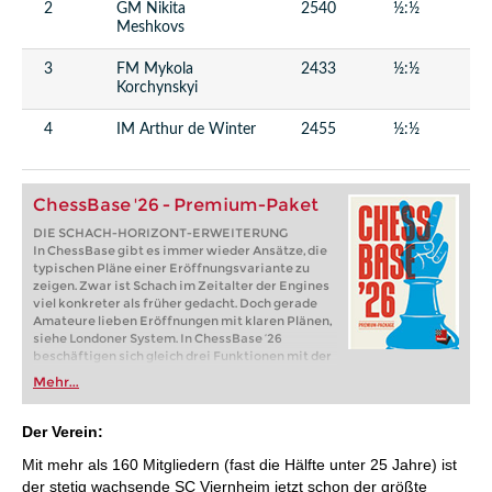
2
GM Nikita
2540
½:½
IM
Meshkovs
Ha
3
FM Mykola
2433
½:½
IM
Korchynskyi
Sc
4
IM Arthur de Winter
2455
½:½
F
Ko
ChessBase '26 - Premium-Paket
DIE SCHACH-HORIZONT-ERWEITERUNG
In ChessBase gibt es immer wieder Ansätze, die
typischen Pläne einer Eröffnungsvariante zu
zeigen. Zwar ist Schach im Zeitalter der Engines
viel konkreter als früher gedacht. Doch gerade
Amateure lieben Eröffnungen mit klaren Plänen,
siehe Londoner System. In ChessBase ’26
beschäftigen sich gleich drei Funktionen mit der
Darstellung von Plänen. Im neuen
Mehr...
Eröffnungsreport wird für jede wichtige
Variante untersucht, welche Figurenzüge oder
Bauernvorstöße darin wichtig sind. In der
Der Verein:
Referenzsuche sieht man jetzt auf dem Brett, wo
die Figuren üblicherweise hingehen. Und startet
Mit mehr als 160 Mitgliedern (fast die Hälfte unter 25 Jahre) ist
man die neue Monte-Carlo-Analyse, zeigt auch
der stetig wachsende SC Viernheim jetzt schon der größte