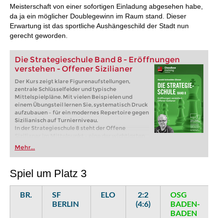
Meisterschaft von einer sofortigen Einladung abgesehen habe,
da ja ein möglicher Doublegewinn im Raum stand. Dieser
Erwartung ist das sportliche Aushängeschild der Stadt nun
gerecht geworden.
Die Strategieschule Band 8 - Eröffnungen
verstehen - Offener Sizilianer
Der Kurs zeigt klare Figurenaufstellungen,
zentrale Schlüsselfelder und typische
Mittelspielpläne. Mit vielen Beispielen und
einem Übungsteil lernen Sie, systematisch Druck
aufzubauen – für ein modernes Repertoire gegen
Sizilianisch auf Turnierniveau.
In der Strategieschule 8 steht der Offene
Sizilianer im Mittelpunkt – eine der wichtigsten
und dynamischsten Eröffnungen im modernen
Mehr...
Schach. Statt Varianten bis ins letzte Detail
auswendig zu lernen, vermittelt dieser Kurs
einen praxisnahen Zugang: Hauptvarianten
Spiel um Platz 3
spielen, die dahinterliegenden Ideen verstehen
und mit gesundem Selbstvertrauen ans Brett
gehen. Ziel ist es, strategisches Verständnis und
BR.
SF
ELO
2:2
OSG
taktische Schlagkraft zu entwickeln, nicht bloß
BERLIN
(4:6)
BADEN-
Theorie zu reproduzieren.
BADEN
Kostenloses Beispielvideo:
Einführung