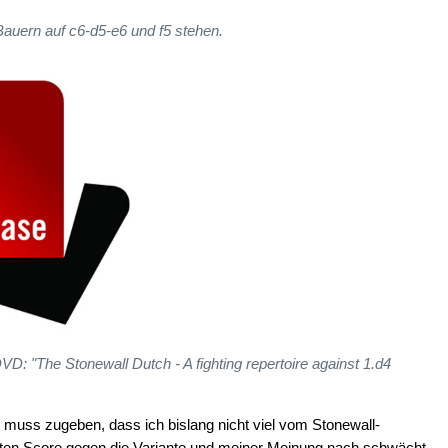
auern auf c6-d5-e6 und f5 stehen.
: "The Stonewall Dutch - A fighting repertoire against 1.d4
nd muss zugeben, dass ich bislang nicht viel vom Stonewall-
guten Score gegen die Variante und meiner Meinung nach schwächt