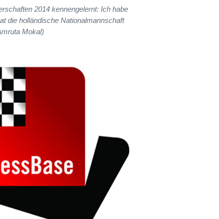
erschaften 2014 kennengelernt: Ich habe
hat die holländische Nationalmannschaft
 Amruta Mokal)