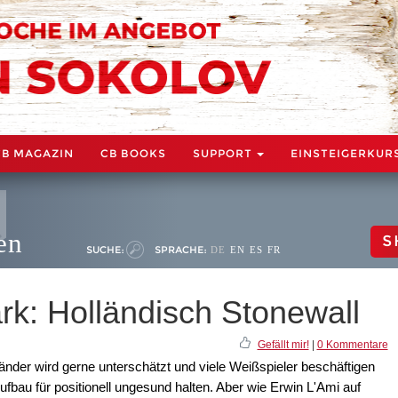
CB MAGAZIN
CB BOOKS
SUPPORT
EINSTEIGERKUR
en
S
SUCHE:
SPRACHE:
DE
EN
ES
FR
rk: Holländisch Stonewall
Gefällt mir!
|
0 Kommentare
änder wird gerne unterschätzt und viele Weißspieler beschäftigen
fbau für positionell ungesund halten. Aber wie Erwin L'Ami auf