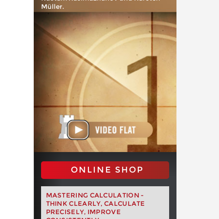
Müller.
ONLINE SHOP
MASTERING CALCULATION -
THINK CLEARLY, CALCULATE
PRECISELY, IMPROVE