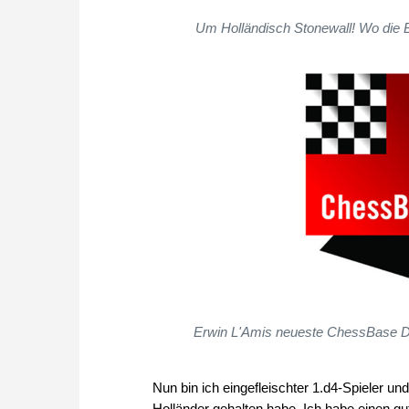
Um Holländisch Stonewall! Wo die B
Erwin L'Amis neueste ChessBase DVD
Nun bin ich eingefleischter 1.d4-Spieler u
Holländer gehalten habe. Ich habe einen 