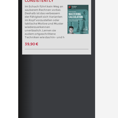
CONSISTENTLY
Im Schach führt kein Weg an
sauberem Rechnen vorbei.
Deshalb ist das verbessern
der Fähigkeit sich Varianten
im Kopf vorzustellen oder
taktische Motive und Muster
wiederzuerkennen
unerlässlich. Lernen sie
zudem ortgeschrittene
Techniken wie das hin- und h
39,90 €