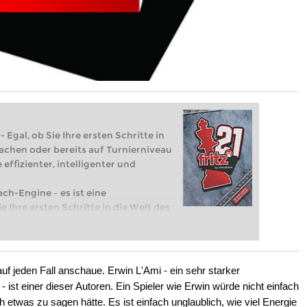
 Egal, ob Sie Ihre ersten Schritte in
achen oder bereits auf Turnierniveau
 effizienter, intelligenter und
ach-Engine – es ist eine
e Ihre ersten Schritte in die Welt des
eits auf Turnierniveau spielen: Mit
 intelligenter und individueller als je
uf jeden Fall anschaue. Erwin L'Ami - ein sehr starker
ist einer dieser Autoren. Ein Spieler wie Erwin würde nicht einfach
 etwas zu sagen hätte. Es ist einfach unglaublich, wie viel Energie