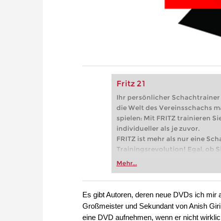
Fritz 21
Ihr persönlicher Schachtrainer -
die Welt des Vereinsschachs m
spielen: Mit FRITZ trainieren Sie
individueller als je zuvor.
FRITZ ist mehr als nur eine Sch
Trainingsrevolution! Egal, ob Si
Vereinsschachs machen oder ber
Mehr...
FRITZ trainieren Sie effizienter,
zuvor.
Es gibt Autoren, deren neue DVDs ich mir a
Großmeister und Sekundant von Anish Giri - 
eine DVD aufnehmen, wenn er nicht wirklich