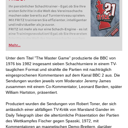
Ihr persönlicher Schachtrainer - Egal, ob Sie Ihre
ersten Schritte in die Welt des Vereinsschachs
machen oder bereits auf Turnierniveau spielen:
Mit FRITZ trainieren Sie effizienter, intelligenter
und individueller als je zuvor.
FRITZ ist mehr als nur eine Schach-Engine – es ist
eine Trainingsrevolution! Egal, ob Sie Ihre ersten
Schritte in die Welt des Vereinsschachs machen
oder bereits auf Turnierniveau spielen: Mit
Mehr...
FRITZ trainieren Sie effizienter, intelligenter und
individueller als je zuvor.
Unter dem Titel "The Master Game" produzierte die BBC von
1976 bis 1982 insgesamt sieben Schachturniere in einem TV-
tauglichen Format und strahlte die Partien mit nachträglich
eingesprochenen Kommentaren auf dem Kanal BBC 2 aus. Die
Sendungen wurden jeweils vom Moderator Jeremy James
zusammen mit einem Co-Kommentator, Leonard Barden, später
William Hartston, präsentiert.
Produziert wurden die Sendungen von Robert Toner, der sich
anlässlich einer abfälligen TV-Kritik von Marsland Gander im
Daily Telegraph über die altertümliche Präsentation der Partien
des Wettkampfes Fischer gegen Spasski, 1972, mit
Kommentatoren an magnetischen Demo-Brettern, darüber