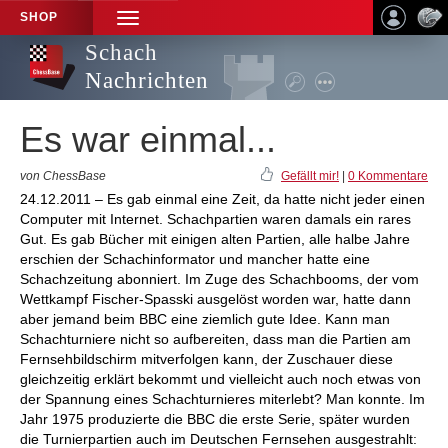
SHOP
TOGGLE
NAVIGATION
Schach
Nachrichten
Es war einmal...
von ChessBase
Gefällt mir!
|
0 Kommentare
24.12.2011 – Es gab einmal eine Zeit, da hatte nicht jeder einen
Computer mit Internet. Schachpartien waren damals ein rares
Gut. Es gab Bücher mit einigen alten Partien, alle halbe Jahre
erschien der Schachinformator und mancher hatte eine
Schachzeitung abonniert. Im Zuge des Schachbooms, der vom
Wettkampf Fischer-Spasski ausgelöst worden war, hatte dann
aber jemand beim BBC eine ziemlich gute Idee. Kann man
Schachturniere nicht so aufbereiten, dass man die Partien am
Fernsehbildschirm mitverfolgen kann, der Zuschauer diese
gleichzeitig erklärt bekommt und vielleicht auch noch etwas von
der Spannung eines Schachturnieres miterlebt? Man konnte. Im
Jahr 1975 produzierte die BBC die erste Serie, später wurden
die Turnierpartien auch im Deutschen Fernsehen ausgestrahlt: