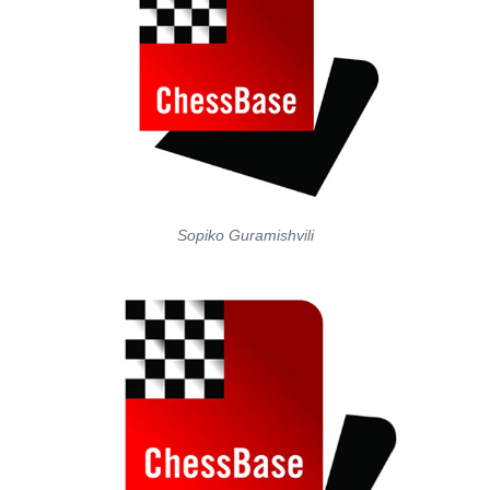
Sopiko Guramishvili