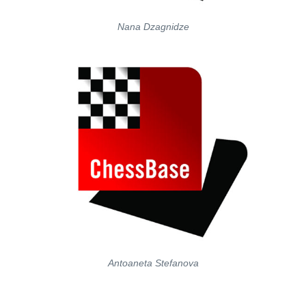
Nana Dzagnidze
Antoaneta Stefanova