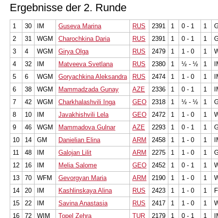
Ergebnisse der 2. Runde
1
30
IM
Guseva Marina
RUS
2391
1
0 - 1
1
2
31
WGM
Charochkina Daria
RUS
2391
1
0 - 1
1
3
4
WGM
Girya Olga
RUS
2479
1
1 - 0
1
4
32
IM
Matveeva Svetlana
RUS
2380
1
½ - ½
1
I
5
6
WGM
Goryachkina Aleksandra
RUS
2474
1
1 - 0
1
I
6
38
WGM
Mammadzada Gunay
AZE
2336
1
0 - 1
1
I
7
42
WGM
Charkhalashvili Inga
GEO
2318
1
½ - ½
1
8
10
IM
Javakhishvili Lela
GEO
2472
1
1 - 0
1
9
46
WGM
Mammadova Gulnar
AZE
2293
1
0 - 1
1
10
14
GM
Danielian Elina
ARM
2458
1
1 - 0
1
I
11
48
IM
Galojan Lilit
ARM
2275
1
1 - 0
1
12
16
IM
Melia Salome
GEO
2452
1
0 - 1
1
13
70
WFM
Gevorgyan Maria
ARM
2190
1
1 - 0
1
14
20
IM
Kashlinskaya Alina
RUS
2423
1
1 - 0
1
15
22
IM
Savina Anastasia
RUS
2417
1
1 - 0
1
16
72
WIM
Topel Zehra
TUR
2179
1
0 - 1
1
I