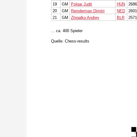
19
GM
Polgar Judit
HUN
2686
20
GM
Reinderman Dimitri
NED
2601
21
GM
Zhigalko Andrey
BLR
2571
... ca. 400 Spieler
Quelle: Chess-results