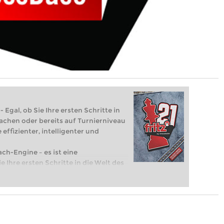
 Egal, ob Sie Ihre ersten Schritte in
achen oder bereits auf Turnierniveau
 effizienter, intelligenter und
ach-Engine – es ist eine
e Ihre ersten Schritte in die Welt des
eits auf Turnierniveau spielen: Mit
 intelligenter und individueller als je