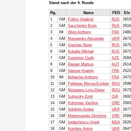
Stand nach der 4. Runde
Rg.
Name
FED
Elo
1
GM
Potkin Vladimir
RUS
2653
2
GM
Savchenko Boris
RUS
2616
3
IM
Wirig Anthony
FRA
2480
4
GM
Moiseenko Alexander
UKR
2673
5
GM
Grachev Boris
RUS
2675
6
GM
Kobalia Mikhail
RUS
2672
7
GM
Guseinov Gadir
AZE
2584
8
GM
Ragger Markus
AUT
2614
9
GM
Vaisser Anatoly
FRA
2522
10
IM
Bellaiche Anthony
FRA
2472
11
GM
Parligras Mircea-Emilian
ROU
2598
12
GM
Nisipeanu Liviu-Dieter
ROU
2673
13
GM
Sutovsky Emil
ISR
2692
14
GM
Kotronias Vasilios
GRE
2583
15
GM
Volokitin Andrei
UKR
2677
16
GM
Mastrovasilis Dimitrios
GRE
2584
17
GM
Iordachescu Viorel
MDA
2626
18
GM
Korobov Anton
UKR
2647