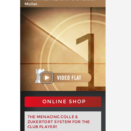
Müller.
ONLINE SHOP
THE MENACING COLLE &
ZUKERTORT SYSTEM FOR THE
CLUB PLAYER!