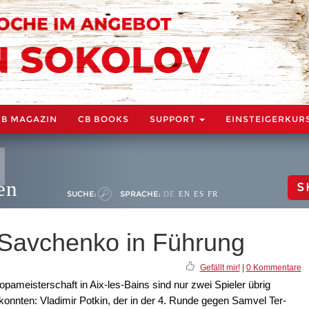
CB MAGAZIN
CB BOOKS
SUPPORT
EINSTEIGERKUR
en
S
SUCHE:
SPRACHE:
DE
EN
ES
FR
 Savchenko in Führung
Gefällt mir!
|
0 Kommentare
pameisterschaft in Aix-les-Bains sind nur zwei Spieler übrig
 konnten: Vladimir Potkin, der in der 4. Runde gegen Samvel Ter-