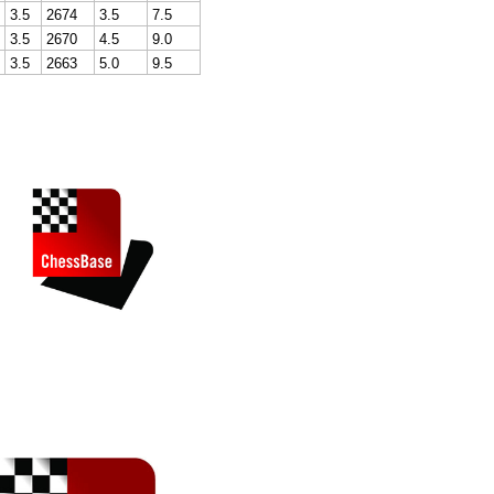
3.5
2674
3.5
7.5
3.5
2670
4.5
9.0
3.5
2663
5.0
9.5