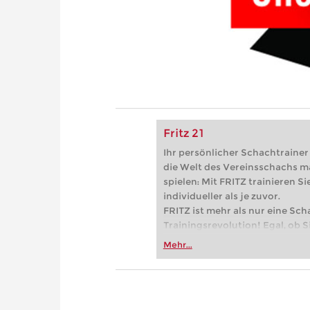
Fritz 21
Ihr persönlicher Schachtrainer -
die Welt des Vereinsschachs m
spielen: Mit FRITZ trainieren Sie
individueller als je zuvor.
FRITZ ist mehr als nur eine Sch
Trainingsrevolution! Egal, ob Si
Vereinsschachs machen oder ber
Mehr...
FRITZ trainieren Sie effizienter,
zuvor.