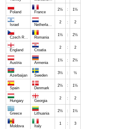
2½
:
1½
Poland
France
2
:
2
Israel
Netherlands
1½
:
2½
Czech Republic
Romania
2
:
2
England
Croatia
1½
:
2½
Austria
Armenia
3½
:
½
Azerbaijan
Sweden
2½
:
1½
Spain
Denmark
2
:
2
Hungary
Georgia
2½
:
1½
Greece
Lithuania
1
:
3
Moldova
Italy