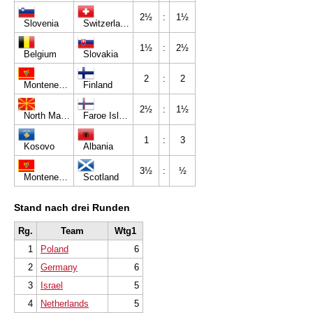
2½
:
1½
Slovenia
Switzerland
1½
:
2½
Belgium
Slovakia
2
:
2
Montenegro C
Finland
2½
:
1½
North Macedonia
Faroe Islands
1
:
3
Kosovo
Albania
3½
:
½
Montenegro Youth
Scotland
Stand nach drei Runden
Rg.
Team
Wtg1
1
Poland
6
2
Germany
6
3
Israel
5
4
Netherlands
5