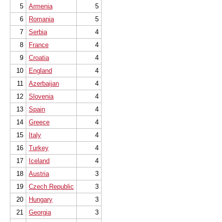
5
Armenia
5
6
Romania
5
7
Serbia
4
8
France
4
9
Croatia
4
10
England
4
11
Azerbaijan
4
12
Slovenia
4
13
Spain
4
14
Greece
4
15
Italy
4
16
Turkey
4
17
Iceland
4
18
Austria
3
19
Czech Republic
3
20
Hungary
3
21
Georgia
3