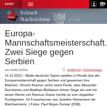
SHOP
TOGGLE
NAVIGATION
Schach
Nachrichten
Europa-
Mannschaftsmeisterschaft.
Zwei Siege gegen
Serbien
von André Schulz
Gefällt mir!
|
0 Kommentare
14.11.2023 – Beide deutsche Teams spielten in Runde drei der
Europameisterschaft gegen Serbien und gewannen ihre
Matches. Vincent Keymer verlor seine Partie, aber Alexander
Donchenko und Matthias Blühbaum fuhren Siege ein und mit
einem Remis von Rasmus Svane reichte es zum doppelten
Punktgewinn. Im Frauenturnier war Josefine Heinemann die
Matchwinnerin. | Fotos: Paul Meyer-Dunker (DSB)