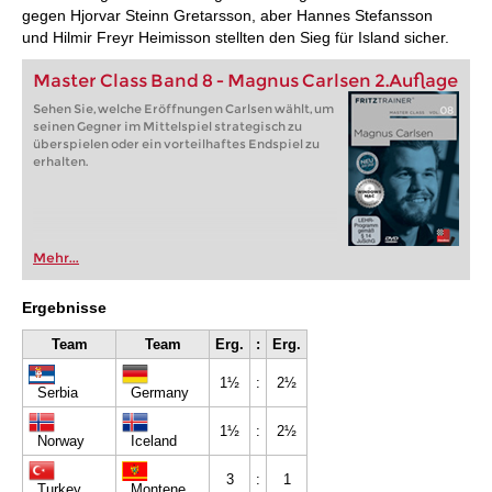
gegen Hjorvar Steinn Gretarsson, aber Hannes Stefansson
und Hilmir Freyr Heimisson stellten den Sieg für Island sicher.
Master Class Band 8 - Magnus Carlsen 2.Auflage
Sehen Sie, welche Eröffnungen Carlsen wählt, um
seinen Gegner im Mittelspiel strategisch zu
überspielen oder ein vorteilhaftes Endspiel zu
erhalten.
Mehr...
Ergebnisse
Team
Team
Erg.
:
Erg.
1½
:
2½
Serbia
Germany
1½
:
2½
Norway
Iceland
3
:
1
Turkey
Montenegro *)