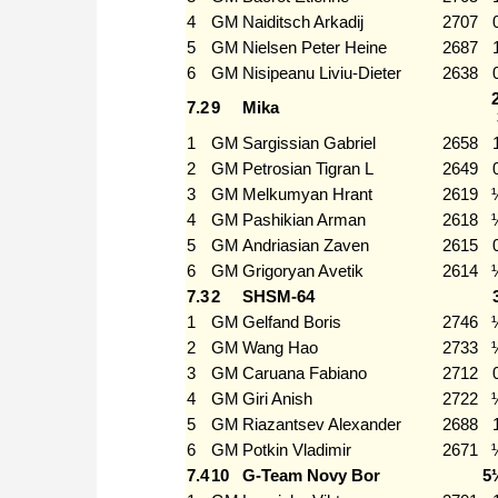
4
GM
Naiditsch Arkadij
2707
5
GM
Nielsen Peter Heine
2687
6
GM
Nisipeanu Liviu-Dieter
2638
7.2
9
Mika
1
GM
Sargissian Gabriel
2658
2
GM
Petrosian Tigran L
2649
3
GM
Melkumyan Hrant
2619
4
GM
Pashikian Arman
2618
5
GM
Andriasian Zaven
2615
6
GM
Grigoryan Avetik
2614
7.3
2
SHSM-64
1
GM
Gelfand Boris
2746
2
GM
Wang Hao
2733
3
GM
Caruana Fabiano
2712
4
GM
Giri Anish
2722
5
GM
Riazantsev Alexander
2688
6
GM
Potkin Vladimir
2671
7.4
10
G-Team Novy Bor
5