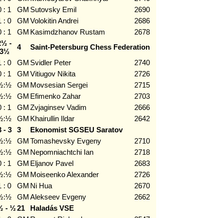
0 : 1
GM
Sutovsky Emil
2690
1 : 0
GM
Volokitin Andrei
2686
0 : 1
GM
Kasimdzhanov Rustam
2678
2½ -
4
Saint-Petersburg Chess Federation
3½
1 : 0
GM
Svidler Peter
2740
0 : 1
GM
Vitiugov Nikita
2726
½:½
GM
Movsesian Sergei
2715
½:½
GM
Efimenko Zahar
2703
0 : 1
GM
Zvjaginsev Vadim
2666
½:½
GM
Khairullin Ildar
2642
3 - 3
3
Ekonomist SGSEU Saratov
½:½
GM
Tomashevsky Evgeny
2710
½:½
GM
Nepomniachtchi Ian
2718
0 : 1
GM
Eljanov Pavel
2683
½:½
GM
Moiseenko Alexander
2726
1 : 0
GM
Ni Hua
2670
½:½
GM
Alekseev Evgeny
2662
½ - ½
21
Haladás VSE