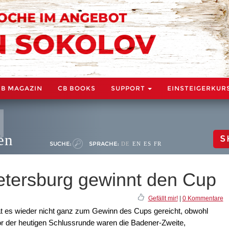
CB MAGAZIN
CB BOOKS
SUPPORT
EINSTEIGERKUR
en
S
SUCHE:
SPRACHE:
DE
EN
ES
FR
etersburg gewinnt den Cup
Gefällt mir!
|
0 Kommentare
at es wieder nicht ganz zum Gewinn des Cups gereicht, obwohl
r der heutigen Schlussrunde waren die Badener-Zweite,