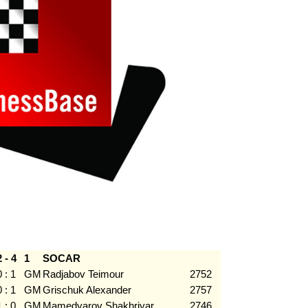
2 - 4
1
SOCAR
0 : 1
GM
Radjabov Teimour
2752
0 : 1
GM
Grischuk Alexander
2757
1 : 0
GM
Mamedyarov Shakhriyar
2746