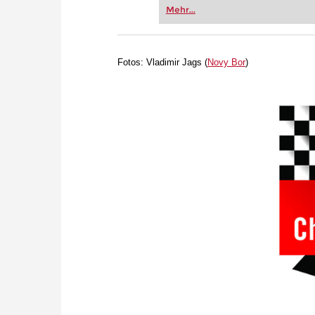
Vereinsschachs machen oder ber
Mehr...
FRITZ trainieren Sie effizienter,
zuvor.
Fotos: Vladimir Jags (
Novy Bor
)