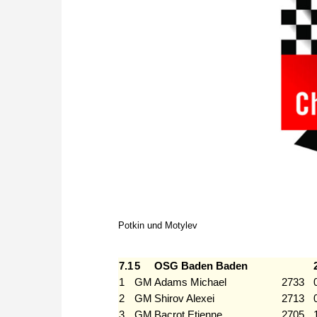
Potkin und Motylev
7.1
5
OSG Baden Baden
1
GM
Adams Michael
2733
2
GM
Shirov Alexei
2713
3
GM
Bacrot Etienne
2705