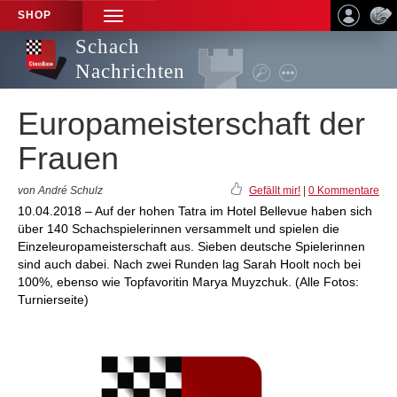
SHOP
TOGGLE
NAVIGATION
Schach
Nachrichten
Europameisterschaft der
Frauen
von André Schulz
Gefällt mir!
|
0 Kommentare
10.04.2018 – Auf der hohen Tatra im Hotel Bellevue haben sich
über 140 Schachspielerinnen versammelt und spielen die
Einzeleuropameisterschaft aus. Sieben deutsche Spielerinnen
sind auch dabei. Nach zwei Runden lag Sarah Hoolt noch bei
100%, ebenso wie Topfavoritin Marya Muyzchuk. (Alle Fotos:
Turnierseite)