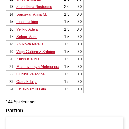
13
Ziaziulkina Nastassia
2,0
0,0
14
Sargsyan Anna M.
1,5
0,0
15
Ionescu Irina
1,5
0,0
16
Velikic Adela
1,5
0,0
17
Sebag Marie
1,5
0,0
18
Zhukova Natalia
1,5
0,0
19
Vega Gutierrez Sabrina
1,5
0,0
20
Kulon Klaudia
1,5
0,0
21
Maltsevskaya Aleksandra
1,5
0,0
22
Gunina Valentina
1,5
0,0
23
Osmak Iulija
1,5
0,0
24
Javakhishvili Lela
1,5
0,0
144 Spielerinnen
Partien