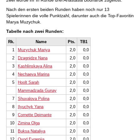
zwei wurde ihr in Runde drei Anastasia Bodnaruk zugelost.
Nach den ersten beiden Runden haben noch nur 13
Spielerinnen die volle Punktzahl, darunter auch die Top-Favoritin
Marya Muzychuk.
Tabelle nach zw
ei Runden:
Rk.
Name
Pts.
TB1
1
Muzychuk Mariya
2,0
0,0
2
Dzagnidze Nana
2,0
0,0
3
Kashlinskaya Alina
2,0
0,0
4
Nechaeva Marina
2,0
0,0
5
Hoolt Sarah
2,0
0,0
Mammadzada Gunay
2,0
0,0
7
Shuvalova Polina
2,0
0,0
8
Ilyuchyk Yana
2,0
0,0
9
Cornette Deimante
2,0
0,0
10
Zimina Olga
2,0
0,0
11
Buksa Nataliya
2,0
0,0
12
Ovod Evgenija
2,0
0,0