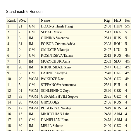
Stand nach 6 Runden
Rank
SNo.
Name
Rtg
FED
Pts
1
21
GM
HOANG Thanh Trang
2438
HUN
5½
2
7
GM
SEBAG Marie
2512
FRA
5
3
8
IM
GUNINA Valentina
2511
RUS
5
4
31
IM
FOISOR Cristina-Adela
2398
ROU
5
5
9
GM
CMILYTE Viktorija
2497
LTU
5
6
6
GM
KOSINTSEVA Tatiana
2513
RUS
4½
7
1
IM
MUZYCHUK Anna
2583
SLO
4½
8
20
IM
KHURTSIDZE Nino
2447
GEO
4½
9
3
GM
LAHNO Kateryna
2546
UKR
4½
10
29
WGM
PAIKIDZE Nazi
2406
GEO
4½
11
5
GM
STEFANOVA Antoaneta
2531
BUL
4
12
51
WGM
SCHLEINING Zoya
2326
GER
4
13
33
WGM
GURAMISHVILI Sopiko
2395
GEO
4
14
28
WGM
GIRYA Olga
2406
RUS
4
15
17
WGM
POGONINA Natalija
2449
RUS
4
16
15
IM
MKRTCHIAN Lilit
2458
ARM
4
17
12
GM
DANIELIAN Elina
2478
ARM
4
18
30
IM
MELIA Salome
2400
GEO
4