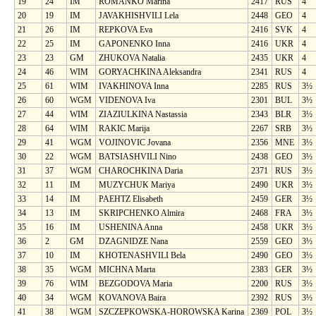
19
24
IM
ROMANKO Marina
2417
RUS
4
20
19
IM
JAVAKHISHVILI Lela
2448
GEO
4
21
26
IM
REPKOVA Eva
2416
SVK
4
22
25
IM
GAPONENKO Inna
2416
UKR
4
23
23
GM
ZHUKOVA Natalia
2435
UKR
4
24
46
WIM
GORYACHKINA Aleksandra
2341
RUS
4
25
61
WIM
IVAKHINOVA Inna
2285
RUS
3½
26
60
WGM
VIDENOVA Iva
2301
BUL
3½
27
44
WIM
ZIAZIULKINA Nastassia
2343
BLR
3½
28
64
WIM
RAKIC Marija
2267
SRB
3½
29
41
WGM
VOJINOVIC Jovana
2356
MNE
3½
30
22
WGM
BATSIASHVILI Nino
2438
GEO
3½
31
37
WGM
CHAROCHKINA Daria
2371
RUS
3½
32
11
IM
MUZYCHUK Mariya
2490
UKR
3½
33
14
IM
PAEHTZ Elisabeth
2459
GER
3½
34
13
IM
SKRIPCHENKO Almira
2468
FRA
3½
35
16
IM
USHENINA Anna
2458
UKR
3½
36
2
GM
DZAGNIDZE Nana
2559
GEO
3½
37
10
IM
KHOTENASHVILI Bela
2490
GEO
3½
38
35
WGM
MICHNA Marta
2383
GER
3½
39
76
WIM
BEZGODOVA Maria
2200
RUS
3½
40
34
WGM
KOVANOVA Baira
2392
RUS
3½
41
38
WGM
SZCZEPKOWSKA-HOROWSKA Karina
2369
POL
3½