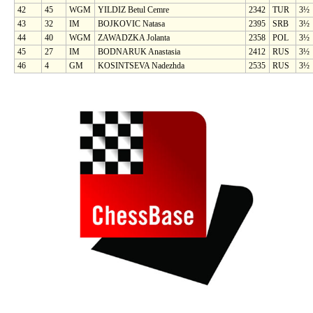
42
45
WGM
YILDIZ Betul Cemre
2342
TUR
3½
43
32
IM
BOJKOVIC Natasa
2395
SRB
3½
44
40
WGM
ZAWADZKA Jolanta
2358
POL
3½
45
27
IM
BODNARUK Anastasia
2412
RUS
3½
46
4
GM
KOSINTSEVA Nadezhda
2535
RUS
3½