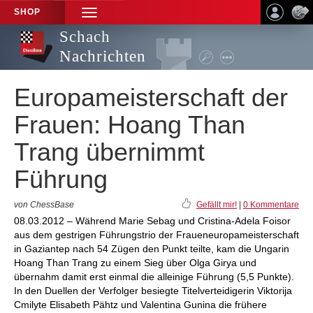
SHOP
TOGGLE
NAVIGATION
Schach
Nachrichten
Europameisterschaft der
Frauen: Hoang Than
Trang übernimmt
Führung
von ChessBase
Gefällt mir!
|
0 Kommentare
08.03.2012 – Während Marie Sebag und Cristina-Adela Foisor
aus dem gestrigen Führungstrio der Fraueneuropameisterschaft
in Gaziantep nach 54 Zügen den Punkt teilte, kam die Ungarin
Hoang Than Trang zu einem Sieg über Olga Girya und
übernahm damit erst einmal die alleinige Führung (5,5 Punkte).
In den Duellen der Verfolger besiegte Titelverteidigerin Viktorija
Cmilyte Elisabeth Pähtz und Valentina Gunina die frühere