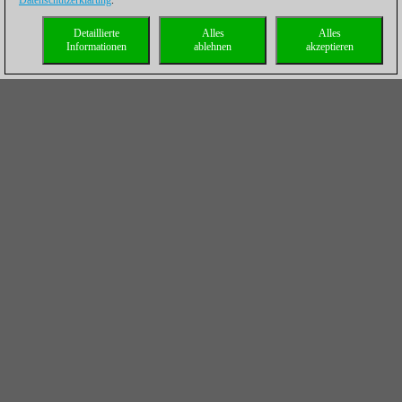
Datenschutzerklärung
.
Detaillierte
Alles
Alles
Informationen
ablehnen
akzeptieren