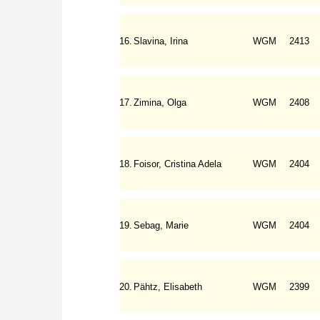
16.
Slavina, Irina
WGM
2413
17.
Zimina, Olga
WGM
2408
18.
Foisor, Cristina Adela
WGM
2404
19.
Sebag, Marie
WGM
2404
20.
Pähtz, Elisabeth
WGM
2399