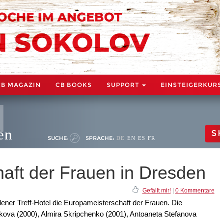
CB MAGAZIN
CB BOOKS
SUPPORT
EINSTEIGERKUR
en
S
SUCHE:
SPRACHE:
DE
EN
ES
FR
aft der Frauen in Dresden
Gefällt mir!
|
0 Kommentare
ner Treff-Hotel die Europameisterschaft der Frauen. Die
hukova (2000), Almira Skripchenko (2001), Antoaneta Stefanova