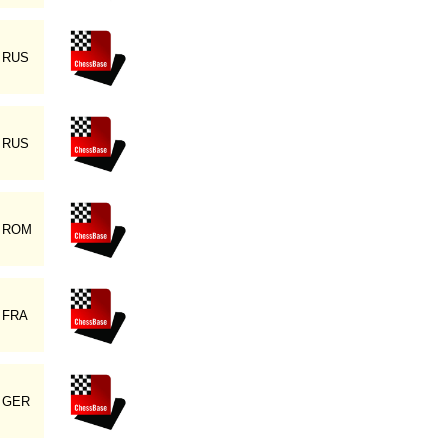
RUS
RUS
ROM
FRA
GER