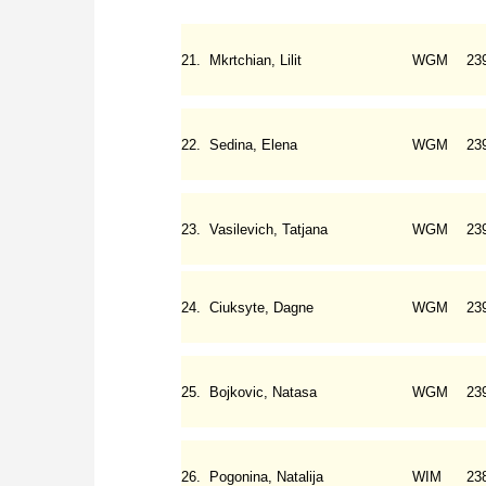
21.
Mkrtchian, Lilit
WGM
23
22.
Sedina, Elena
WGM
23
23.
Vasilevich, Tatjana
WGM
23
24.
Ciuksyte, Dagne
WGM
23
25.
Bojkovic, Natasa
WGM
23
26.
Pogonina, Natalija
WIM
23