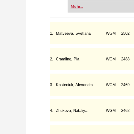
Vereinsschachs machen oder ber
Mehr...
FRITZ trainieren Sie effizienter,
zuvor.
1.
Matveeva, Svetlana
WGM
2502
2.
Cramling, Pia
WGM
2488
3.
Kosteniuk, Alexandra
WGM
2469
4.
Zhukova, Nataliya
WGM
2462