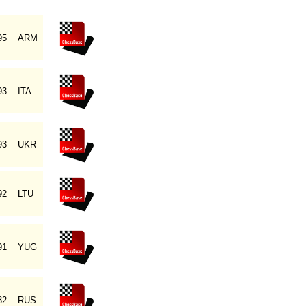
95
ARM
93
ITA
93
UKR
92
LTU
91
YUG
82
RUS