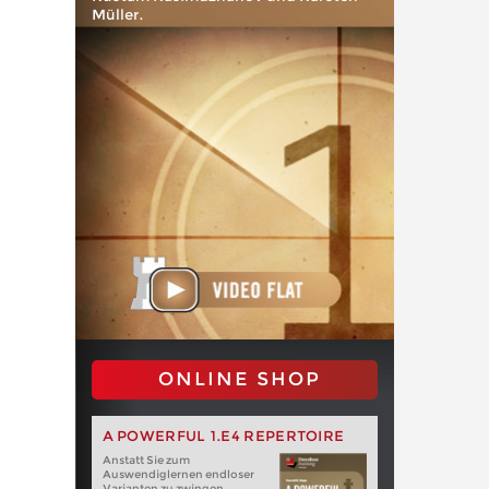
Müller.
ONLINE SHOP
A POWERFUL 1.E4 REPERTOIRE
Anstatt Sie zum
Auswendiglernen endloser
Varianten zu zwingen,