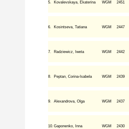
5.
Kovalevskaya, Ekaterina
WGM
2451
6.
Kosintseva, Tatiana
WGM
2447
7.
Radziewicz, Iweta
WGM
2442
8.
Peptan, Corina-Isabela
WGM
2439
9.
Alexandrova, Olga
WGM
2437
10.
Gaponenko, Inna
WGM
2430