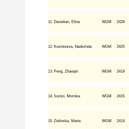
11.
Danielian, Elina
WGM
2428
12.
Kosintseva, Nadezhda
WGM
2425
13.
Peng, Zhaoqin
WGM
2419
14.
Socko, Momika
WGM
2415
15.
Zielinska, Marta
WGM
2414