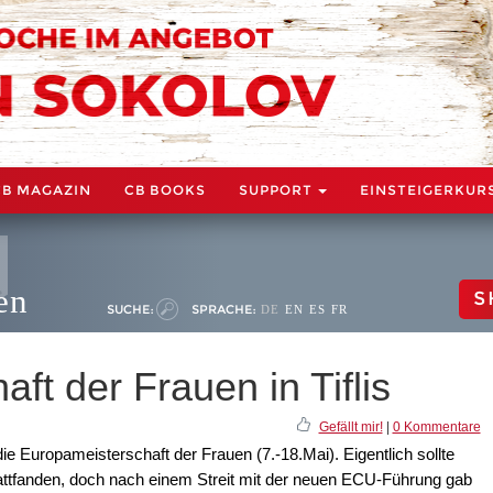
CB MAGAZIN
CB BOOKS
SUPPORT
EINSTEIGERKUR
en
S
SUCHE:
SPRACHE:
DE
EN
ES
FR
ft der Frauen in Tiflis
Gefällt mir!
|
0 Kommentare
ie Europameisterschaft der Frauen (7.-18.Mai). Eigentlich sollte
tattfanden, doch nach einem Streit mit der neuen ECU-Führung gab