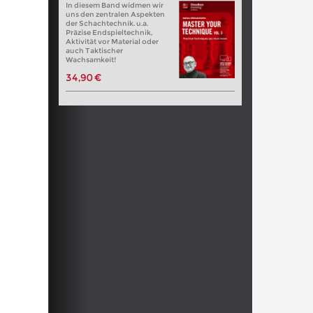
In diesem Band widmen wir
uns den zentralen Aspekten
der Schachtechnik. u.a.
Präzise Endspieltechnik,
Aktivität vor Material oder
auch Taktischer
Wachsamkeit!
34,90 €