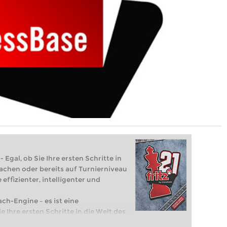
 Egal, ob Sie Ihre ersten Schritte in
achen oder bereits auf Turnierniveau
 effizienter, intelligenter und
ach-Engine – es ist eine
e Ihre ersten Schritte in die Welt des
eits auf Turnierniveau spielen: Mit