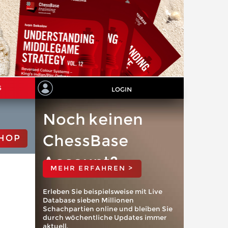
S
LOGIN
Noch keinen
ChessBase
HOP
Account?
MEHR ERFAHREN >
Erleben Sie beispielsweise mit Live
Database sieben Millionen
Schachpartien online und bleiben Sie
durch wöchentliche Updates immer
aktuell.