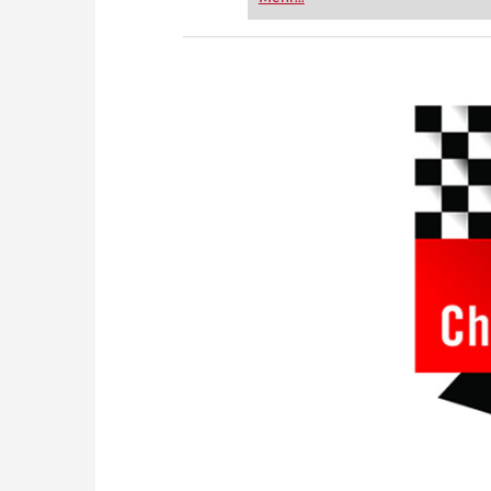
FRITZ trainieren Sie effizienter,
zuvor.