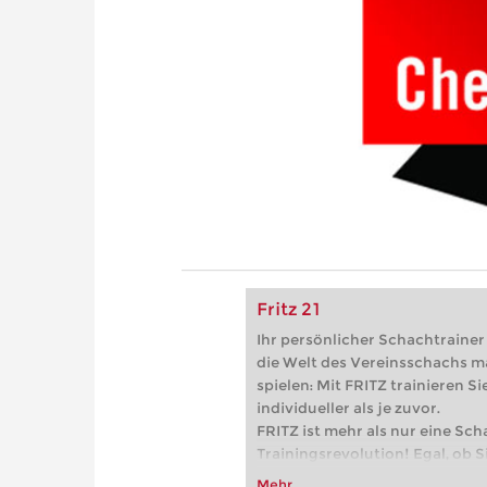
Fritz 21
Ihr persönlicher Schachtrainer -
die Welt des Vereinsschachs m
spielen: Mit FRITZ trainieren Sie
individueller als je zuvor.
FRITZ ist mehr als nur eine Sch
Trainingsrevolution! Egal, ob Si
Vereinsschachs machen oder ber
Mehr...