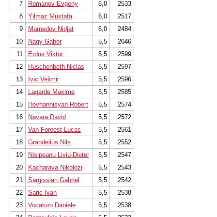
7
Romanov Evgeny
6,0
2533
8
Yilmaz Mustafa
6,0
2517
9
Mamedov Nidjat
6,0
2484
10
Nagy Gabor
5,5
2646
11
Erdos Viktor
5,5
2599
12
Huschenbeth Niclas
5,5
2597
13
Ivic Velimir
5,5
2596
14
Lagarde Maxime
5,5
2585
15
Hovhannisyan Robert
5,5
2574
16
Navara David
5,5
2572
17
Van Foreest Lucas
5,5
2561
18
Grandelius Nils
5,5
2552
19
Nisipeanu Liviu-Dieter
5,5
2547
20
Kacharava Nikolozi
5,5
2543
21
Sargissian Gabriel
5,5
2542
22
Saric Ivan
5,5
2538
23
Vocaturo Daniele
5,5
2538