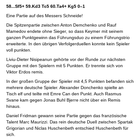
58...Sf5+ 59.Kd3 Tc5 60.Ta4+ Kg5
0–1
Eine Partie auf des Messers Schneide!
Die Spitzenpartie zwischen Anton Demchenko und Rauf
Mamedov endete ohne Sieger, so dass Keymer mit seinem
ganzen Punktgewinn das Führungsduo zu einem Führungstrio
erweiterte. In den übrigen Verfolgerduellen konnte kein Spieler
voll punkten.
Liviu-Dieter Nisipeanun gehörte vor der Runde zur nächsten
Gruppe mit den Spielern mit 5 Punkten. Er trennte sich von
Viktor Erdos remis.
In der großen Gruppe der Spieler mit 4,5 Punkten befanden sich
mehrere deutsche Spieler. Alexander Donchenko spielte an
Tisch elf und teilte mit Emre Can den Punkt. Auch Rasmus
Svane kam gegen Jonas Buhl Bjerre nicht über ein Remis
hinaus.
Daniel Fridman gewann seine Partie gegen das französische
Talent Marc Maurizzi. Das rein deutsche Duell zwischen Spartak
Grigorian und Niclas Huschenbeth entschied Huschenbeth für
sich.