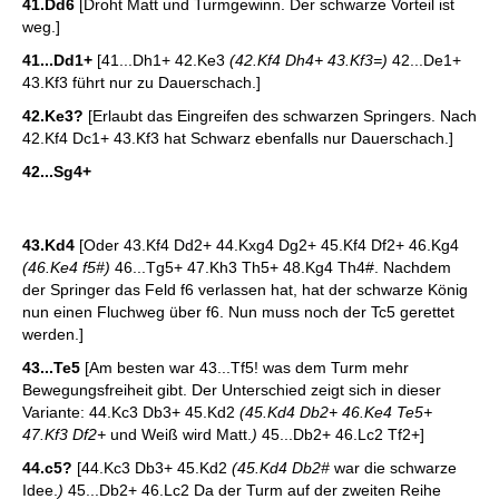
41.Dd6
[Droht Matt und Turmgewinn. Der schwarze Vorteil ist
weg.]
41...Dd1+
[41...Dh1+ 42.Ke3
(42.Kf4 Dh4+ 43.Kf3=)
42...De1+
43.Kf3 führt nur zu Dauerschach.]
42.Ke3?
[Erlaubt das Eingreifen des schwarzen Springers. Nach
42.Kf4 Dc1+ 43.Kf3 hat Schwarz ebenfalls nur Dauerschach.]
42...Sg4+
43.Kd4
[Oder 43.Kf4 Dd2+ 44.Kxg4 Dg2+ 45.Kf4 Df2+ 46.Kg4
(46.Ke4 f5#)
46...Tg5+ 47.Kh3 Th5+ 48.Kg4 Th4#. Nachdem
der Springer das Feld f6 verlassen hat, hat der schwarze König
nun einen Fluchweg über f6. Nun muss noch der Tc5 gerettet
werden.]
43...Te5
[Am besten war 43...Tf5! was dem Turm mehr
Bewegungsfreiheit gibt. Der Unterschied zeigt sich in dieser
Variante: 44.Kc3 Db3+ 45.Kd2
(45.Kd4 Db2+ 46.Ke4 Te5+
47.Kf3 Df2+
und Weiß wird Matt.
)
45...Db2+ 46.Lc2 Tf2+]
44.c5?
[44.Kc3 Db3+ 45.Kd2
(45.Kd4 Db2#
war die schwarze
Idee.
)
45...Db2+ 46.Lc2 Da der Turm auf der zweiten Reihe