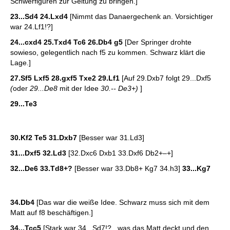
Schwerfiguren zur Geltung zu bringen.]
23...Sd4 24.Lxd4
[Nimmt das Danaergechenk an. Vorsichtiger
war 24.Lf1!?]
24...cxd4 25.Txd4 Tc6 26.Db4 g5
[Der Springer drohte
sowieso, gelegentlich nach f5 zu kommen. Schwarz klärt die
Lage.]
27.Sf5 Lxf5 28.gxf5 Txe2 29.Lf1
[Auf 29.Dxb7 folgt 29...Dxf5
(
oder
29...De8
mit der Idee
30.-- De3+)
]
29...Te3
30.Kf2 Te5 31.Dxb7
[Besser war 31.Ld3]
31...Dxf5 32.Ld3
[32.Dxc6 Dxb1 33.Dxf6 Db2+–+]
32...De6 33.Td8+?
[Besser war 33.Db8+ Kg7 34.h3]
33...Kg7
34.Db4
[Das war die weiße Idee. Schwarz muss sich mit dem
Matt auf f8 beschäftigen.]
34...Tcc5
[Stark war 34...Sd7!? , was das Matt deckt und den