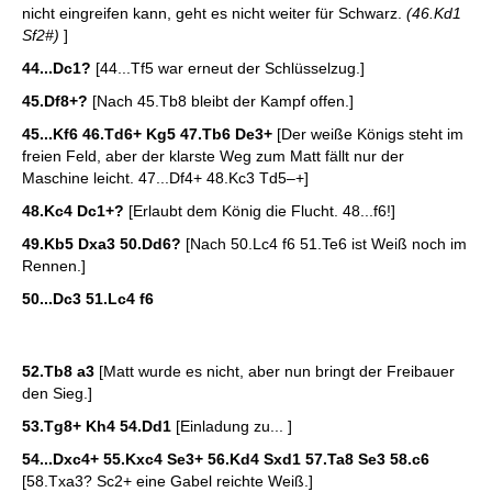
nicht eingreifen kann, geht es nicht weiter für Schwarz.
(46.Kd1
Sf2#)
]
44...Dc1?
[44...Tf5 war erneut der Schlüsselzug.]
45.Df8+?
[Nach 45.Tb8 bleibt der Kampf offen.]
45...Kf6 46.Td6+ Kg5 47.Tb6 De3+
[Der weiße Königs steht im
freien Feld, aber der klarste Weg zum Matt fällt nur der
Maschine leicht. 47...Df4+ 48.Kc3 Td5–+]
48.Kc4 Dc1+?
[Erlaubt dem König die Flucht. 48...f6!]
49.Kb5 Dxa3 50.Dd6?
[Nach 50.Lc4 f6 51.Te6 ist Weiß noch im
Rennen.]
50...Dc3 51.Lc4 f6
52.Tb8 a3
[Matt wurde es nicht, aber nun bringt der Freibauer
den Sieg.]
53.Tg8+ Kh4 54.Dd1
[Einladung zu... ]
54...Dxc4+ 55.Kxc4 Se3+ 56.Kd4 Sxd1 57.Ta8 Se3 58.c6
[58.Txa3? Sc2+ eine Gabel reichte Weiß.]