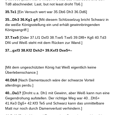
Td8 abschneidet. Last, but not least droht Tb6.]
35.Te1
[Ein Versuch wert war 35.Db6 Dh3 36.Dd6]
35...Dh3 36.Kg1 g4
[Mit diesem Schlüsselzug bricht Schwarz in
die weiße Königsstellung ein und erhält gewinnbringenden
Königsangriff.]
37.Txe5
[Oder 37.Lf1 Dxf3 38.Txe5 Txe5 39.Df8+ Kg6 40.Td3
Df4 und Weiß steht mit dem Rücken zur Wand.]
37...gxf3 38.Kf2 Dxh2+ 39.Kxf3 Dxe5+–
[Mit dem ungeschützten König hat Weiß eigentlich keine
Überlebenschance.]
40.Db8
[Nach Damentausch wäre der schwarze Vorteil
allerdings perdu.]
40...Da1?
[Droht u.a. Dh1 mit Gewinn, aber Weiß kann nun eine
Gegendrohung aufstellen. Der richtige Weg war 40...Dh5+
41.Ke3 Dg5+ 42.Kf3 Te5 und Schwarz kann das unmittelbare
Matt nur noch durch Damenverlust verhindern.]