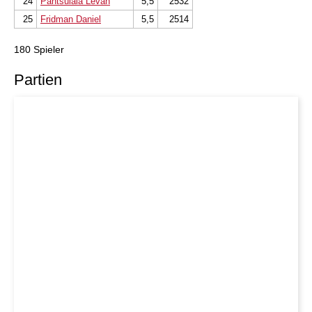
24
Pantsulaia Levan
5,5
2532
25
Fridman Daniel
5,5
2514
180 Spieler
Partien