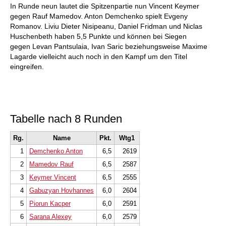
In Runde neun lautet die Spitzenpartie nun Vincent Keymer
gegen Rauf Mamedov. Anton Demchenko spielt Evgeny
Romanov. Liviu Dieter Nisipeanu, Daniel Fridman und Niclas
Huschenbeth haben 5,5 Punkte und können bei Siegen
gegen Levan Pantsulaia, Ivan Saric beziehungsweise Maxime
Lagarde vielleicht auch noch in den Kampf um den Titel
eingreifen.
Tabelle nach 8 Runden
Rg.
Name
Pkt.
Wtg1
1
Demchenko Anton
6,5
2619
2
Mamedov Rauf
6,5
2587
3
Keymer Vincent
6,5
2555
4
Gabuzyan Hovhannes
6,0
2604
5
Piorun Kacper
6,0
2591
6
Sarana Alexey
6,0
2579