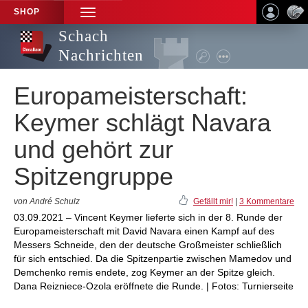
SHOP
TOGGLE
NAVIGATION
Schach
Nachrichten
Europameisterschaft:
Keymer schlägt Navara
und gehört zur
Spitzengruppe
von André Schulz
Gefällt mir!
|
3 Kommentare
03.09.2021 – Vincent Keymer lieferte sich in der 8. Runde der
Europameisterschaft mit David Navara einen Kampf auf des
Messers Schneide, den der deutsche Großmeister schließlich
für sich entschied. Da die Spitzenpartie zwischen Mamedov und
Demchenko remis endete, zog Keymer an der Spitze gleich.
Dana Reizniece-Ozola eröffnete die Runde. | Fotos: Turnierseite