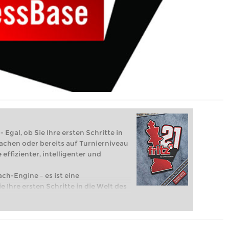
 Egal, ob Sie Ihre ersten Schritte in
achen oder bereits auf Turnierniveau
 effizienter, intelligenter und
ach-Engine – es ist eine
e Ihre ersten Schritte in die Welt des
eits auf Turnierniveau spielen: Mit
 intelligenter und individueller als je