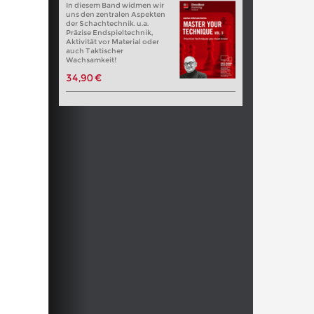
In diesem Band widmen wir
uns den zentralen Aspekten
der Schachtechnik. u.a.
Präzise Endspieltechnik,
Aktivität vor Material oder
auch Taktischer
Wachsamkeit!
34,90 €