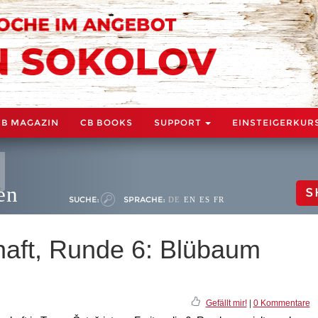
CB MAGAZIN
CB BOOKS
SUPPORT
EINSTEIGERKUR
en
S
SUCHE:
SPRACHE:
DE
EN
ES
FR
aft, Runde 6: Blübaum
Gefällt mir!
|
0 Kommentare