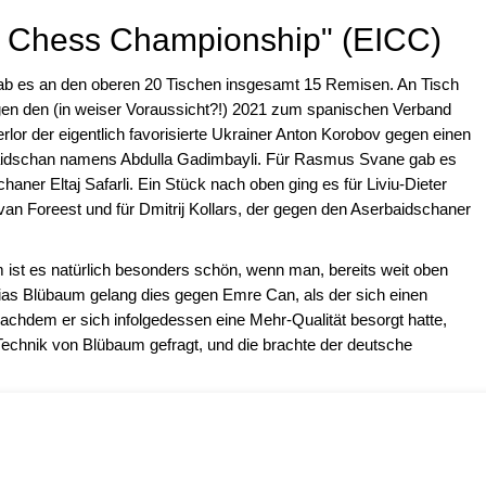
l Chess Championship" (EICC)
gab es an den oberen 20 Tischen insgesamt 15 Remisen. An Tisch
en den (in weiser Voraussicht?!) 2021 zum spanischen Verband
lor der eigentlich favorisierte Ukrainer Anton Korobov gegen einen
aidschan namens Abdulla Gadimbayli. Für Rasmus Svane gab es
aner Eltaj Safarli. Ein Stück nach oben ging es für Liviu-Dieter
n Foreest und für Dmitrij Kollars, der gegen den Aserbaidschaner
ist es natürlich besonders schön, wenn man, bereits weit oben
hias Blübaum gelang dies gegen Emre Can, als der sich einen
 Nachdem er sich infolgedessen eine Mehr-Qualität besorgt hatte,
 Technik von Blübaum gefragt, und die brachte der deutsche