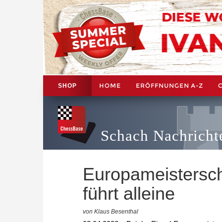
HOME
ERÖFFNUNGEN A-Z
SHOP
Schach Nachricht
Europameistersch
führt alleine
von Klaus Besenthal