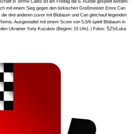
chaft in Terme Čatež ist am Freitag die 6. Runde gespielt worden.
sich mit einem Sieg gegen den türkischen Großmeister Emre Can
 - die drei anderen zuvor mit Blübaum und Can gleichauf liegenden
emis. Ausgestattet mit einem Score von 5,5/6 spielt Blübaum in
en Ukrainer Yuriy Kuzubov (Beginn: 15 Uhr). | Fotos: ŠZS/Luka