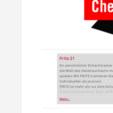
Fritz 21
Ihr persönlicher Schachtrainer -
die Welt des Vereinsschachs m
spielen: Mit FRITZ trainieren Sie
individueller als je zuvor.
FRITZ ist mehr als nur eine Sch
Trainingsrevolution! Egal, ob Si
Vereinsschachs machen oder ber
Mehr...
FRITZ trainieren Sie effizienter,
zuvor.