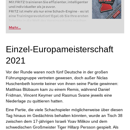
Mit FRITZ trainieren Sie effizienter, intelligenter
und individueller als je zuvor.
FRITZ ist mehr als nur eine Schach-Engine – es ist
eine Trainingsrevolution! Egal, ob Sie Ihre ersten
Schritte in die Welt des Vereinsschachs machen
oder bereits auf Turnierniveau spielen: Mit
Mehr...
FRITZ trainieren Sie effizienter, intelligenter und
individueller als je zuvor.
Einzel-Europameisterschaft
2021
Vor der Runde waren noch fünf Deutsche in der großen
Führungsgruppe vertreten gewesen, doch außer Niclas
Huschenbeth konnte keiner von ihnen seine Partie gewinnen:
Matthias Blübaum kam zu einem Remis, während Daniel
Fridman, Vincent Keymer und Rasmus Svane jeweils eine
Niederlage zu quittieren hatten.
Eine Partie, die viele Schachspieler möglicherweise über diesen
Tag hinaus im Gedächtnis behalten könnten, wurde an Tisch 38
zwischen dem 17-jährigen Israeli Yoav Milikov und dem
schwedischen Großmeister Tiger Hillarp Persson gespielt. Als