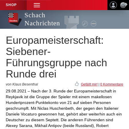
SHOP
TOGGLE
NAVIGATION
Schach
Nachrichten
Europameisterschaft:
Siebener-
Führungsgruppe nach
Runde drei
von Klaus Besenthal
Gefällt mir!
|
0 Kommentare
29.08.2021 – Nach der 3. Runde der Europameisterschaft in
Reykjavik ist die Gruppe der Spieler mit einem makellosen
Hundertprozent-Punktekonto von 21 auf sieben Personen
geschrumpft. Mit Niclas Huschenbeth, der gegen den Italiener
Daniele Vocaturo gewonnen hat, gehört aber weiterhin auch ein
Deutscher zu diesem Septett. Die anderen Führenden sind
Alexey Sarana, Mikhail Antipov (beide Russland), Robert