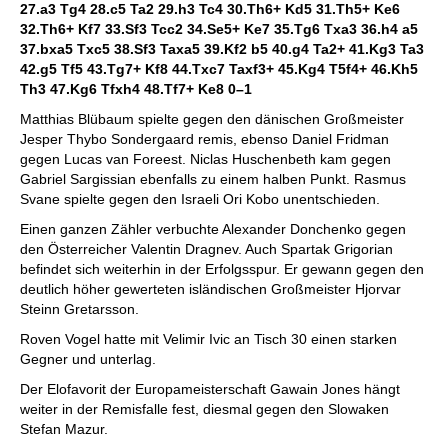
27.a3 Tg4 28.c5 Ta2 29.h3 Tc4 30.Th6+ Kd5 31.Th5+ Ke6
32.Th6+ Kf7 33.Sf3 Tcc2 34.Se5+ Ke7 35.Tg6 Txa3 36.h4 a5
37.bxa5 Txc5 38.Sf3 Taxa5 39.Kf2 b5 40.g4 Ta2+ 41.Kg3 Ta3
42.g5 Tf5 43.Tg7+ Kf8 44.Txc7 Taxf3+ 45.Kg4 T5f4+ 46.Kh5
Th3 47.Kg6 Tfxh4 48.Tf7+ Ke8
0–1
Matthias Blübaum spielte gegen den dänischen Großmeister
Jesper Thybo Sondergaard remis, ebenso Daniel Fridman
gegen Lucas van Foreest. Niclas Huschenbeth kam gegen
Gabriel Sargissian ebenfalls zu einem halben Punkt. Rasmus
Svane spielte gegen den Israeli Ori Kobo unentschieden.
Einen ganzen Zähler verbuchte Alexander Donchenko gegen
den Österreicher Valentin Dragnev. Auch Spartak Grigorian
befindet sich weiterhin in der Erfolgsspur. Er gewann gegen den
deutlich höher gewerteten isländischen Großmeister Hjorvar
Steinn Gretarsson.
Roven Vogel hatte mit Velimir Ivic an Tisch 30 einen starken
Gegner und unterlag.
Der Elofavorit der Europameisterschaft Gawain Jones hängt
weiter in der Remisfalle fest, diesmal gegen den Slowaken
Stefan Mazur.