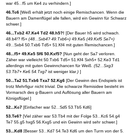
war 45...f5 um Ke4 zu verhindern.]
46.Tc6
[Weiß erhält jetzt noch einige Remischancen. Wenn die
Bauern am Damenflügel alle fallen, wird ein Gewinn für Schwarz
schwer.]
46...Txb2 47.Ke4 Td2 48.h5?!
[Der Bauer h5 wird schwach.
48.b4!? f5+
(48...Sxb4? 49.Txb6=)
49.Ke5
(49.Kxf5 Se7+)
49...Sxb4 50.Txb6 Td5+ 51.Kf4 mit guten Remischancen.]
48...f5+ 49.Ke5 Sf6 50.Kxf5?
[Nun geht der Sa7 verloren.
Zäher war vielleicht 50.Txb6 Td5+ 51.Kf4 Sxh5+ 52.Ke3 Td1
allerdings mit guten Gewinnchancen für Weiß.
(52...Sxg3
53.Tb7+ Ke6 54.Txg7
ist weniger klar.
)
]
50...Ta2 51.Txb6 Txa7 52.Kg6
[Der Gewinn des Endspiels ist
trotz Mehrfigur nicht trivial. Die schwarze Remisidee besteht im
Vormarsch des g-Bauern und Auflösung aller Bauern am
Königsflügel.]
52...Kc7
[Einfacher war 52...Sd5 53.Tb5 Kd6]
53.Te6?
[Viel zäher war 53.Tb4 mit der Folge 53...Kc6 54.g4
Te7 55.g5 hxg5 56.Kxg5 und ein Gewinn wird sehr schwer.]
53...Kd8
[Besser 53...Kd7 54.Te3 Kd6 um den Turm von der 5.