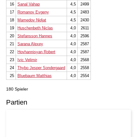
16
Sanal Vahap
4,5
2499
17
Romanov Evgeny
4,5
2483
18
Mamedov Nidjat
4,5
2430
19
Huschenbeth Niclas
4,0
2611
20
Stefansson Hannes
4,0
2596
21
Sarana Alexey
4,0
2587
22
Hovhannisyan Robert
4,0
2587
23
Ivic Velimir
4,0
2568
24
Thybo Jesper Sondergaard
4,0
2558
25
Bluebaum Matthias
4,0
2554
180 Spieler
Partien