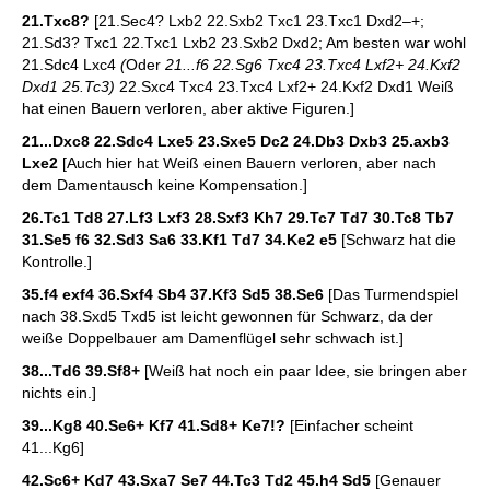
21.Txc8?
[21.Sec4? Lxb2 22.Sxb2 Txc1 23.Txc1 Dxd2–+;
21.Sd3? Txc1 22.Txc1 Lxb2 23.Sxb2 Dxd2; Am besten war wohl
21.Sdc4 Lxc4
(
Oder
21...f6 22.Sg6 Txc4 23.Txc4 Lxf2+ 24.Kxf2
Dxd1 25.Tc3)
22.Sxc4 Txc4 23.Txc4 Lxf2+ 24.Kxf2 Dxd1 Weiß
hat einen Bauern verloren, aber aktive Figuren.]
21...Dxc8 22.Sdc4 Lxe5 23.Sxe5 Dc2 24.Db3 Dxb3 25.axb3
Lxe2
[Auch hier hat Weiß einen Bauern verloren, aber nach
dem Damentausch keine Kompensation.]
26.Tc1 Td8 27.Lf3 Lxf3 28.Sxf3 Kh7 29.Tc7 Td7 30.Tc8 Tb7
31.Se5 f6 32.Sd3 Sa6 33.Kf1 Td7 34.Ke2 e5
[Schwarz hat die
Kontrolle.]
35.f4 exf4 36.Sxf4 Sb4 37.Kf3 Sd5 38.Se6
[Das Turmendspiel
nach 38.Sxd5 Txd5 ist leicht gewonnen für Schwarz, da der
weiße Doppelbauer am Damenflügel sehr schwach ist.]
38...Td6 39.Sf8+
[Weiß hat noch ein paar Idee, sie bringen aber
nichts ein.]
39...Kg8 40.Se6+ Kf7 41.Sd8+ Ke7!?
[Einfacher scheint
41...Kg6]
42.Sc6+ Kd7 43.Sxa7 Se7 44.Tc3 Td2 45.h4 Sd5
[Genauer