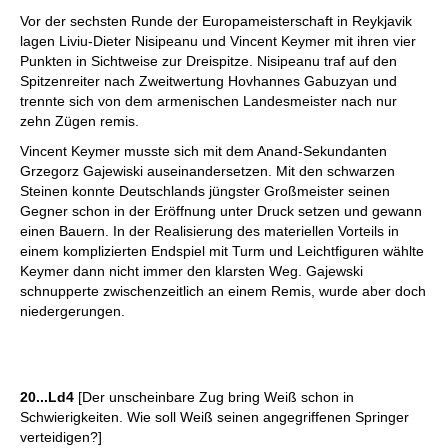
individueller als je zuvor.
Vor der sechsten Runde der Europameisterschaft in Reykjavik
lagen Liviu-Dieter Nisipeanu und Vincent Keymer mit ihren vier
Punkten in Sichtweise zur Dreispitze. Nisipeanu traf auf den
Spitzenreiter nach Zweitwertung Hovhannes Gabuzyan und
trennte sich von dem armenischen Landesmeister nach nur
zehn Zügen remis.
Vincent Keymer musste sich mit dem Anand-Sekundanten
Grzegorz Gajewiski auseinandersetzen. Mit den schwarzen
Steinen konnte Deutschlands jüngster Großmeister seinen
Gegner schon in der Eröffnung unter Druck setzen und gewann
einen Bauern. In der Realisierung des materiellen Vorteils in
einem komplizierten Endspiel mit Turm und Leichtfiguren wählte
Keymer dann nicht immer den klarsten Weg. Gajewski
schnupperte zwischenzeitlich an einem Remis, wurde aber doch
niedergerungen.
20...Ld4
[Der unscheinbare Zug bring Weiß schon in
Schwierigkeiten. Wie soll Weiß seinen angegriffenen Springer
verteidigen?]