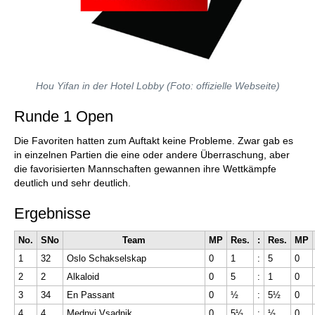
Hou Yifan in der Hotel Lobby (Foto: offizielle Webseite)
Runde 1 Open
Die Favoriten hatten zum Auftakt keine Probleme. Zwar gab es
in einzelnen Partien die eine oder andere Überraschung, aber
die favorisierten Mannschaften gewannen ihre Wettkämpfe
deutlich und sehr deutlich.
Ergebnisse
No.
SNo
Team
MP
Res.
:
Res.
MP
1
32
Oslo Schakselskap
0
1
:
5
0
2
2
Alkaloid
0
5
:
1
0
3
34
En Passant
0
½
:
5½
0
4
4
Mednyi Vsadnik
0
5½
:
½
0