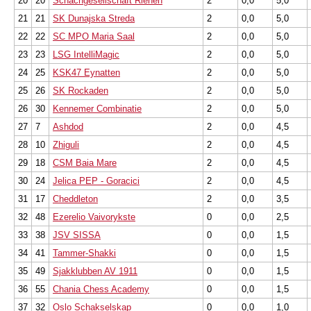
20
20
Schachgesellschaft Riehen
2
0,0
5,0
21
21
SK Dunajska Streda
2
0,0
5,0
22
22
SC MPO Maria Saal
2
0,0
5,0
23
23
LSG IntelliMagic
2
0,0
5,0
24
25
KSK47 Eynatten
2
0,0
5,0
25
26
SK Rockaden
2
0,0
5,0
26
30
Kennemer Combinatie
2
0,0
5,0
27
7
Ashdod
2
0,0
4,5
28
10
Zhiguli
2
0,0
4,5
29
18
CSM Baia Mare
2
0,0
4,5
30
24
Jelica PEP - Goracici
2
0,0
4,5
31
17
Cheddleton
2
0,0
3,5
32
48
Ezerelio Vaivorykste
0
0,0
2,5
33
38
JSV SISSA
0
0,0
1,5
34
41
Tammer-Shakki
0
0,0
1,5
35
49
Sjakklubben AV 1911
0
0,0
1,5
36
55
Chania Chess Academy
0
0,0
1,5
37
32
Oslo Schakselskap
0
0,0
1,0