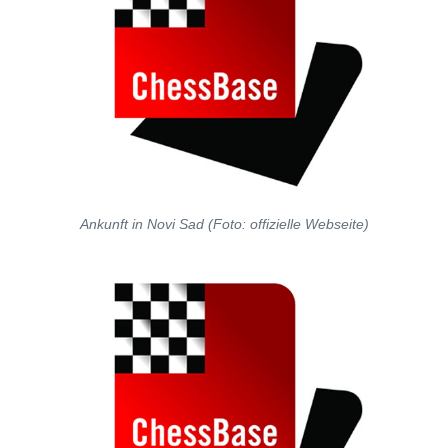
Ankunft in Novi Sad (Foto: offizielle Webseite)