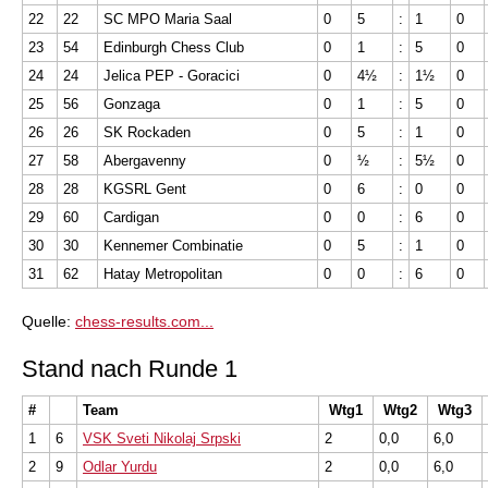
22
22
SC MPO Maria Saal
0
5
:
1
0
23
54
Edinburgh Chess Club
0
1
:
5
0
24
24
Jelica PEP - Goracici
0
4½
:
1½
0
25
56
Gonzaga
0
1
:
5
0
26
26
SK Rockaden
0
5
:
1
0
27
58
Abergavenny
0
½
:
5½
0
28
28
KGSRL Gent
0
6
:
0
0
29
60
Cardigan
0
0
:
6
0
30
30
Kennemer Combinatie
0
5
:
1
0
31
62
Hatay Metropolitan
0
0
:
6
0
Quelle:
chess-results.com...
Stand nach Runde 1
#
Team
Wtg1
Wtg2
Wtg3
1
6
VSK Sveti Nikolaj Srpski
2
0,0
6,0
2
9
Odlar Yurdu
2
0,0
6,0