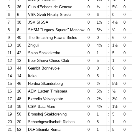
5
36
Club d'Echecs de Geneve
0
½
:
5½
0
6
6
VSK Sveti Nikolaj Srpski
0
6
:
0
0
7
38
JSV SISSA
0
1½
:
4½
0
8
8
SHSM "Legacy Square" Moscow
0
5½
:
½
0
9
40
The Smashing Pawns Bieles
0
0
:
6
0
10
10
Zhiguli
0
4½
:
1½
0
11
42
Salon Shakkikerho
0
1
:
5
0
12
12
Beer Sheva Chess Club
0
5
:
1
0
13
44
Gambit Bonnevoie
0
0
:
6
0
14
14
Itaka
0
5
:
1
0
15
46
Nordea Skanderborg
0
½
:
5½
0
16
16
AEM Luxten Timisoara
0
5½
:
½
0
17
48
Ezerelio Vaivorykste
0
2½
:
3½
0
18
18
CSM Baia Mare
0
4½
:
1½
0
19
50
Bronshoj Skakforening
0
1
:
5
0
20
20
Schachgesellschaft Riehen
0
5
:
1
0
21
52
DLF Steinitz Roma
0
1
:
5
0