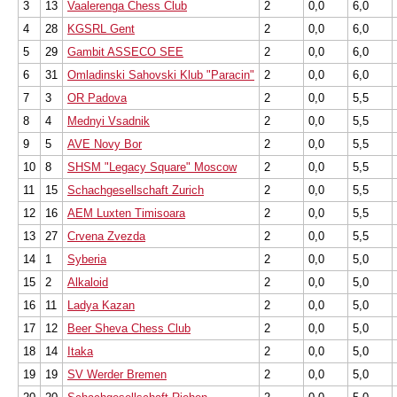
3
13
Vaalerenga Chess Club
2
0,0
6,0
4
28
KGSRL Gent
2
0,0
6,0
5
29
Gambit ASSECO SEE
2
0,0
6,0
6
31
Omladinski Sahovski Klub "Paracin"
2
0,0
6,0
7
3
OR Padova
2
0,0
5,5
8
4
Mednyi Vsadnik
2
0,0
5,5
9
5
AVE Novy Bor
2
0,0
5,5
10
8
SHSM "Legacy Square" Moscow
2
0,0
5,5
11
15
Schachgesellschaft Zurich
2
0,0
5,5
12
16
AEM Luxten Timisoara
2
0,0
5,5
13
27
Crvena Zvezda
2
0,0
5,5
14
1
Syberia
2
0,0
5,0
15
2
Alkaloid
2
0,0
5,0
16
11
Ladya Kazan
2
0,0
5,0
17
12
Beer Sheva Chess Club
2
0,0
5,0
18
14
Itaka
2
0,0
5,0
19
19
SV Werder Bremen
2
0,0
5,0