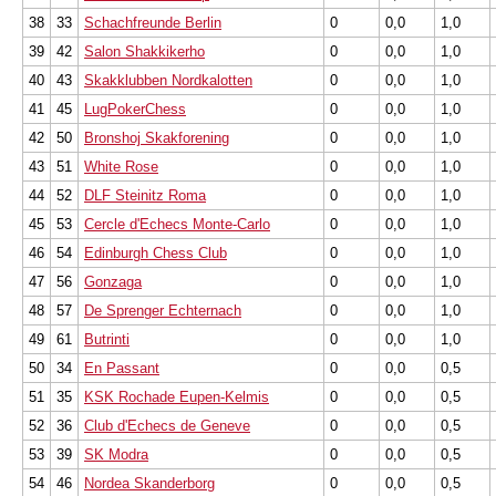
38
33
Schachfreunde Berlin
0
0,0
1,0
39
42
Salon Shakkikerho
0
0,0
1,0
40
43
Skakklubben Nordkalotten
0
0,0
1,0
41
45
LugPokerChess
0
0,0
1,0
42
50
Bronshoj Skakforening
0
0,0
1,0
43
51
White Rose
0
0,0
1,0
44
52
DLF Steinitz Roma
0
0,0
1,0
45
53
Cercle d'Echecs Monte-Carlo
0
0,0
1,0
46
54
Edinburgh Chess Club
0
0,0
1,0
47
56
Gonzaga
0
0,0
1,0
48
57
De Sprenger Echternach
0
0,0
1,0
49
61
Butrinti
0
0,0
1,0
50
34
En Passant
0
0,0
0,5
51
35
KSK Rochade Eupen-Kelmis
0
0,0
0,5
52
36
Club d'Echecs de Geneve
0
0,0
0,5
53
39
SK Modra
0
0,0
0,5
54
46
Nordea Skanderborg
0
0,0
0,5