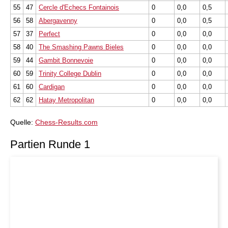
55
47
Cercle d'Echecs Fontainois
0
0,0
0,5
56
58
Abergavenny
0
0,0
0,5
57
37
Perfect
0
0,0
0,0
58
40
The Smashing Pawns Bieles
0
0,0
0,0
59
44
Gambit Bonnevoie
0
0,0
0,0
60
59
Trinity College Dublin
0
0,0
0,0
61
60
Cardigan
0
0,0
0,0
62
62
Hatay Metropolitan
0
0,0
0,0
Quelle:
Chess-Results.com
Partien Runde 1