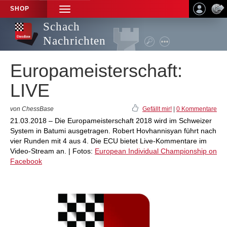
SHOP
TOGGLE
NAVIGATION
Schach
Nachrichten
Europameisterschaft:
LIVE
von ChessBase
Gefällt mir!
|
0 Kommentare
21.03.2018 – Die Europameisterschaft 2018 wird im Schweizer
System in Batumi ausgetragen. Robert Hovhannisyan führt nach
vier Runden mit 4 aus 4. Die ECU bietet Live-Kommentare im
Video-Stream an. | Fotos:
European Individual Championship on
Facebook