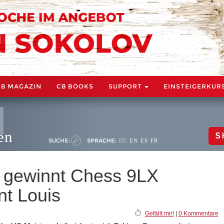
CB MAGAZIN
CB BOOKS
SUPPORT
EINSTEIGERKUR
en
S
SUCHE:
SPRACHE:
DE
EN
ES
FR
 gewinnt Chess 9LX
t Louis
Gefällt mir!
|
0 Kommentare