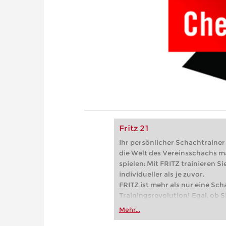
Fritz 21
Ihr persönlicher Schachtrainer -
die Welt des Vereinsschachs m
spielen: Mit FRITZ trainieren Sie
individueller als je zuvor.
FRITZ ist mehr als nur eine Sch
Trainingsrevolution! Egal, ob Si
Vereinsschachs machen oder ber
Mehr...
FRITZ trainieren Sie effizienter,