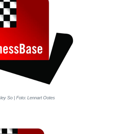
ey So | Foto: Lennart Ootes