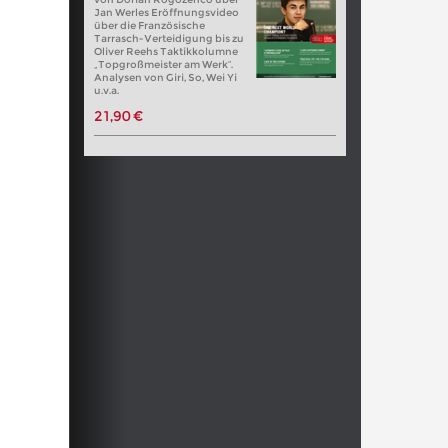
Jan Werles Eröffnungsvideo
über die Französische
Tarrasch-Verteidigung bis zu
Oliver Reehs Taktikkolumne
„Topgroßmeister am Werk“.
Analysen von Giri, So, Wei Yi
u.v.a.
21,90 €