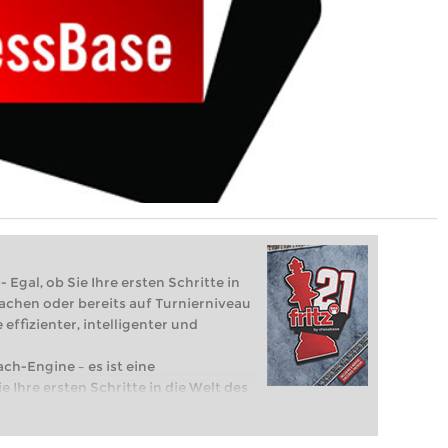
 Egal, ob Sie Ihre ersten Schritte in
achen oder bereits auf Turnierniveau
 effizienter, intelligenter und
ach-Engine – es ist eine
e Ihre ersten Schritte in die Welt des
eits auf Turnierniveau spielen: Mit
 intelligenter und individueller als je