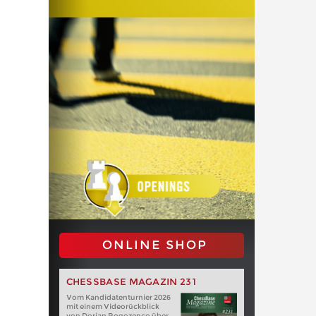
ONLINE SHOP
CHESSBASE MAGAZIN 231
Vom Kandidatenturnier 2026
mit einem Videorückblick
von Dorian Rogozenco über