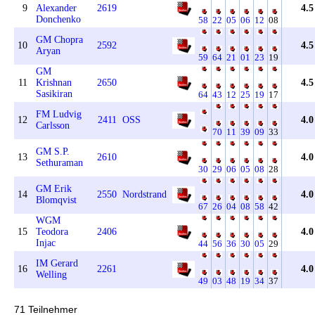
9
Alexander
2619
4.5
Donchenko
58
22
05
06
12
08
GM Chopra
10
2592
4.5
Aryan
59
64
21
01
23
19
GM
11
Krishnan
2650
4.5
Sasikiran
64
43
12
25
19
17
FM Ludvig
12
2411
OSS
4.0
Carlsson
70
11
39
09
33
GM S.P.
13
2610
4.0
Sethuraman
30
29
06
05
08
28
GM Erik
14
2550
Nordstrand
4.0
Blomqvist
67
26
04
08
58
42
WGM
15
Teodora
2406
4.0
Injac
44
56
36
30
05
29
IM Gerard
16
2261
4.0
Welling
49
03
48
19
34
37
71 Teilnehmer