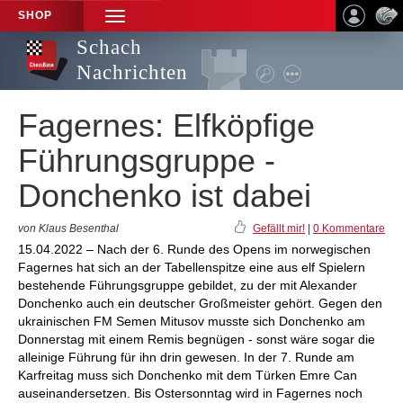
SHOP
TOGGLE
NAVIGATION
Schach
Nachrichten
Fagernes: Elfköpfige
Führungsgruppe -
Donchenko ist dabei
von Klaus Besenthal
Gefällt mir!
|
0 Kommentare
15.04.2022 – Nach der 6. Runde des Opens im norwegischen
Fagernes hat sich an der Tabellenspitze eine aus elf Spielern
bestehende Führungsgruppe gebildet, zu der mit Alexander
Donchenko auch ein deutscher Großmeister gehört. Gegen den
ukrainischen FM Semen Mitusov musste sich Donchenko am
Donnerstag mit einem Remis begnügen - sonst wäre sogar die
alleinige Führung für ihn drin gewesen. In der 7. Runde am
Karfreitag muss sich Donchenko mit dem Türken Emre Can
auseinandersetzen. Bis Ostersonntag wird in Fagernes noch