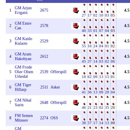
GM Arjun
1
2675
4.5
Erigaisi
27
17
02
10
03
05
GM Emre
2
2578
4.5
Can
40
33
01
07
04
03
GM Kaido
3
2529
4.5
Kulaots
55
16
24
04
01
02
GM Aram
4
2612
4.5
Hakobyan
45
37
14
03
02
06
GM Frode
5
Olav Olsen
2539
Offerspill
4.5
Urkedal
18
62
09
13
15
01
GM Tiger
6
2511
Asker
4.5
Hillarp
41
36
13
09
29
04
GM Nihal
7
2648
Offerspill
4.5
Sarin
46
21
23
02
35
20
FM Semen
8
2274
OSS
4.5
Mitusov
38
57
17
14
13
09
GM