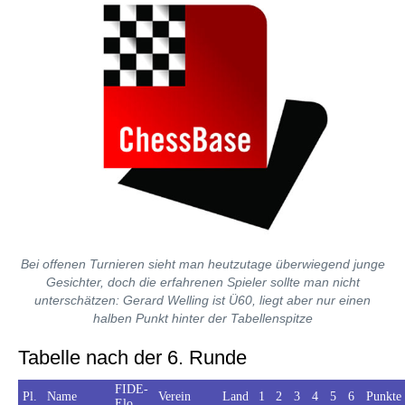
Bei offenen Turnieren sieht man heutzutage überwiegend junge
Gesichter, doch die erfahrenen Spieler sollte man nicht
unterschätzen: Gerard Welling ist Ü60, liegt aber nur einen
halben Punkt hinter der Tabellenspitze
Tabelle nach der 6. Runde
FIDE-
Pl.
Name
Verein
Land
1
2
3
4
5
6
Punkte
Elo