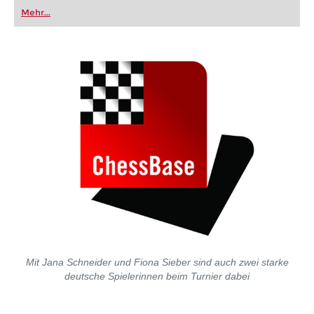
Mehr...
Mit Jana Schneider und Fiona Sieber sind auch zwei starke
deutsche Spielerinnen beim Turnier dabei