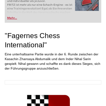
und individueller als je zuvor.
FRITZ ist mehr als nur eine Schach-Engine – es ist
eine Trainingsrevolution! Egal, ob Sie Ihre ersten
Schritte in die Welt des Vereinsschachs machen
oder bereits auf Turnierniveau spielen: Mit
Mehr...
FRITZ trainieren Sie effizienter, intelligenter und
individueller als je zuvor.
"Fagernes Chess
International"
Eine unterhaltsame Partie wurde in der 6. Runde zwischen der
Kasachin Zhansaya Abdumalik und dem Inder Nihal Sarin
gespielt. Nihal gewann und schaffte es dank dieses Sieges, sich
der Führungsgruppe anzuschließen.