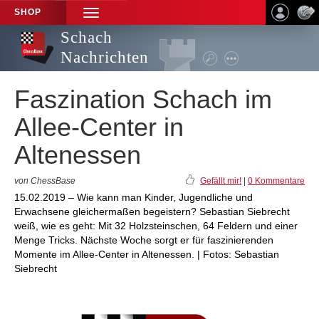
SHOP
TOGGLE
NAVIGATION
Schach
Nachrichten
Faszination Schach im
Allee-Center in
Altenessen
von ChessBase
Gefällt mir!
|
0 Kommentare
15.02.2019 – Wie kann man Kinder, Jugendliche und
Erwachsene gleichermaßen begeistern? Sebastian Siebrecht
weiß, wie es geht: Mit 32 Holzsteinschen, 64 Feldern und einer
Menge Tricks. Nächste Woche sorgt er für faszinierenden
Momente im Allee-Center in Altenessen. | Fotos: Sebastian
Siebrecht