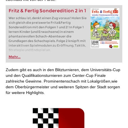
Fritz & Fertig Sonderedition 2 in 1
Wer schlau ist, denkt einen Zug voraus! Holen Sie
sich gleich die preiswerte Fritz&Fertig
Sonderedition mit den Folgen 1 und 2! In Folge 1
lernen Kinder (und Erwachsene) in einem
phantasievollen Schach-Abenteuer die
Grundlagen des Schachspiels. Folge 2 knüpft mit
interaktiven Spielmodulen zu Eröffnung, Taktik,
Strategie und Endspiel an.
Mehr...
Zudem gibt es auch in den Blitzturnieren, dem Universitäts-Cup
und den Qualifikationsturnieren zum Center-Cup Finale
zahlreiche Gewinne. Prominentenschach mit Lokalgrößen,wie
dem Oberbürgermeister und weiteren Spitzen der Stadt sorgen
für weitere Highlights.