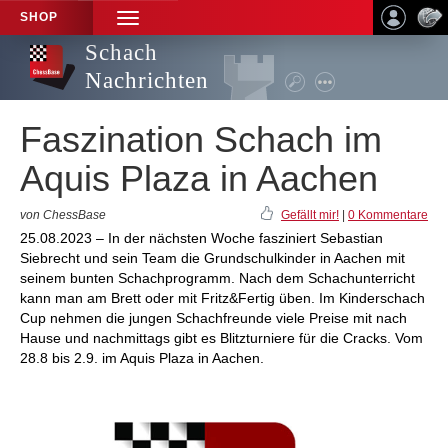
SHOP
TOGGLE
NAVIGATION
Schach
Nachrichten
Faszination Schach im
Aquis Plaza in Aachen
von ChessBase
Gefällt mir!
|
0 Kommentare
25.08.2023 – In der nächsten Woche fasziniert Sebastian
Siebrecht und sein Team die Grundschulkinder in Aachen mit
seinem bunten Schachprogramm. Nach dem Schachunterricht
kann man am Brett oder mit Fritz&Fertig üben. Im Kinderschach
Cup nehmen die jungen Schachfreunde viele Preise mit nach
Hause und nachmittags gibt es Blitzturniere für die Cracks. Vom
28.8 bis 2.9. im Aquis Plaza in Aachen.