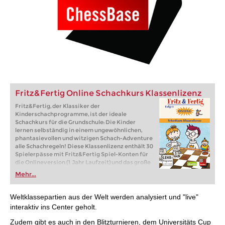
Fritz&Fertig Online Schachkurs Klassenlizenz
Fritz&Fertig, der Klassiker der
Kinderschachprogramme, ist der ideale
Schachkurs für die Grundschule: Die Kinder
lernen selbständig in einem ungewöhnlichen,
phantasievollen und witzigen Schach-Adventure
alle Schachregeln! Diese Klassenlizenz enthält 30
Spielerpässe mit Fritz&Fertig Spiel-Konten für
die Onlineversion (1 Jahr Laufzeit) und das große
Fritz&Fertig-Lehrer-Arbeitsbuch
Mehr...
Weltklassepartien aus der Welt werden analysiert und "live"
interaktiv ins Center geholt.
Zudem gibt es auch in den Blitzturnieren, dem Universitäts Cup