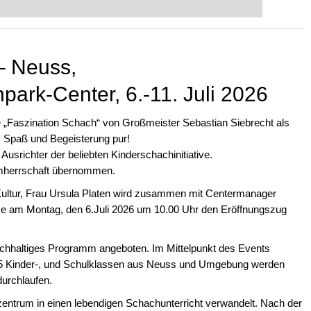
 intelligenter und individueller als je
– Neuss,
ark-Center, 6.-11. Juli 2026
 „Faszination Schach“ von Großmeister Sebastian Siebrecht als
 Spaß und Begeisterung pur!
usrichter der beliebten Kinderschachinitiative.
rmherrschaft übernommen.
 Kultur, Frau Ursula Platen wird zusammen mit Centermanager
se am Montag, den 6.Juli 2026 um 10.00 Uhr den Eröffnungszug
reichhaltiges Programm angeboten. Im Mittelpunkt des Events
 15 Kinder-, und Schulklassen aus Neuss und Umgebung werden
urchlaufen.
zentrum in einen lebendigen Schachunterricht verwandelt. Nach der