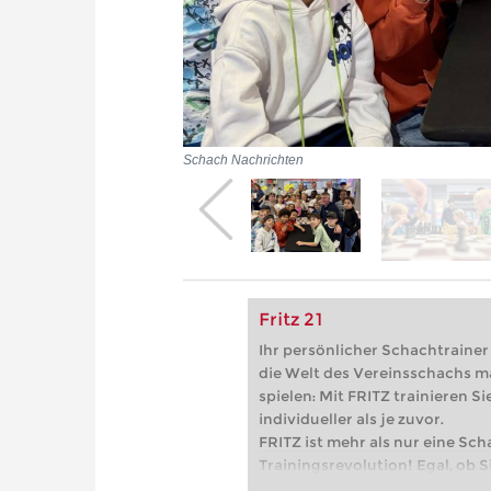
Schach Nachrichten
Fritz 21
Ihr persönlicher Schachtrainer -
die Welt des Vereinsschachs m
spielen: Mit FRITZ trainieren Sie
individueller als je zuvor.
FRITZ ist mehr als nur eine Sch
Trainingsrevolution! Egal, ob Si
Vereinsschachs machen oder ber