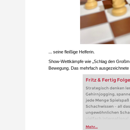
... seine fleißige Helferin.
Show-Wettkämpfe wie „Schlag den Großmeis
Bewegung. Das mehrfach ausgezeichnete Leh
Fritz & Fertig Folge
Strategisch denken ler
Gehirnjogging, spann
jede Menge Spielspaß 
Schachwissen – all da
ungewöhnlichen Scha
vielfach international
Mobile Version für iPad 
Mehr...