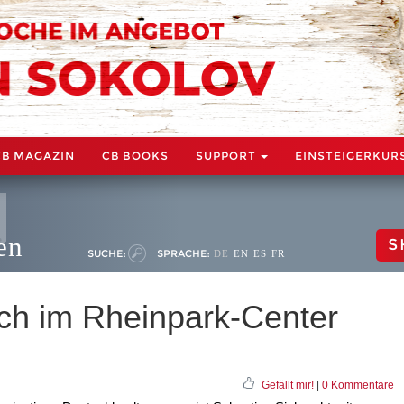
CB MAGAZIN
CB BOOKS
SUPPORT
EINSTEIGERKUR
en
S
SUCHE:
SPRACHE:
DE
EN
ES
FR
ch im Rheinpark-Center
Gefällt mir!
|
0 Kommentare