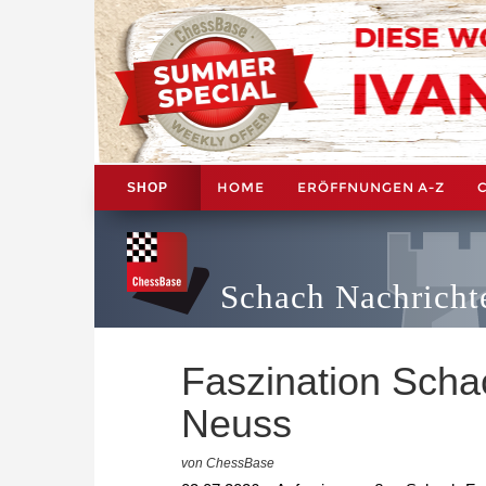
HOME
ERÖFFNUNGEN A-Z
SHOP
Schach Nachricht
Faszination Scha
Neuss
von ChessBase