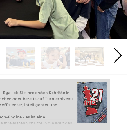
 Egal, ob Sie Ihre ersten Schritte in
achen oder bereits auf Turnierniveau
 effizienter, intelligenter und
ach-Engine – es ist eine
e Ihre ersten Schritte in die Welt des
eits auf Turnierniveau spielen: Mit