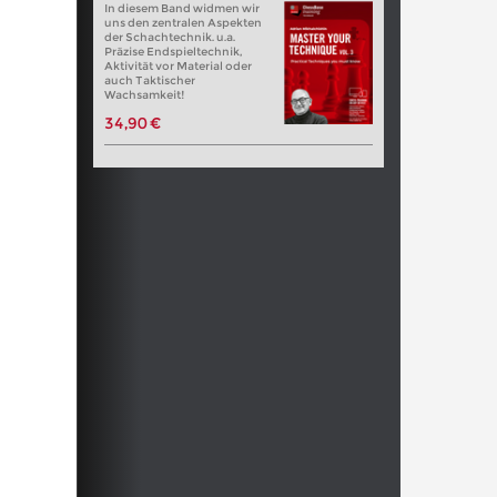
In diesem Band widmen wir
uns den zentralen Aspekten
der Schachtechnik. u.a.
Präzise Endspieltechnik,
Aktivität vor Material oder
auch Taktischer
Wachsamkeit!
34,90 €