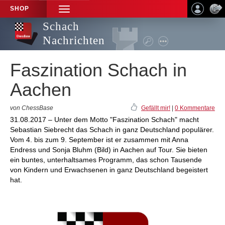
SHOP
TOGGLE
NAVIGATION
Schach
Nachrichten
Faszination Schach in
Aachen
von ChessBase
Gefällt mir!
|
0 Kommentare
31.08.2017 – Unter dem Motto "Faszination Schach" macht
Sebastian Siebrecht das Schach in ganz Deutschland populärer.
Vom 4. bis zum 9. September ist er zusammen mit Anna
Endress und Sonja Bluhm (Bild) in Aachen auf Tour. Sie bieten
ein buntes, unterhaltsames Programm, das schon Tausende
von Kindern und Erwachsenen in ganz Deutschland begeistert
hat.