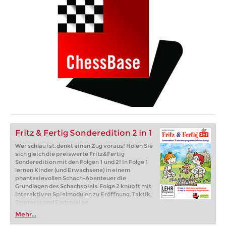
Fritz & Fertig Sonderedition 2 in 1
Wer schlau ist, denkt einen Zug voraus! Holen Sie
sich gleich die preiswerte Fritz&Fertig
Sonderedition mit den Folgen 1 und 2! In Folge 1
lernen Kinder (und Erwachsene) in einem
phantasievollen Schach-Abenteuer die
Grundlagen des Schachspiels. Folge 2 knüpft mit
interaktiven Spielmodulen zu Eröffnung, Taktik,
Strategie und Endspiel an.
Mehr...