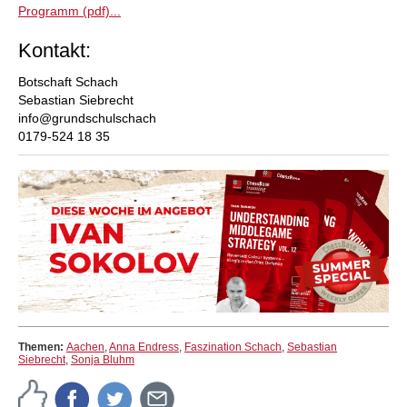
Programm (pdf)...
Kontakt:
Botschaft Schach
Sebastian Siebrecht
info@grundschulschach
0179-524 18 35
Themen:
Aachen
,
Anna Endress
,
Faszination Schach
,
Sebastian
Siebrecht
,
Sonja Bluhm