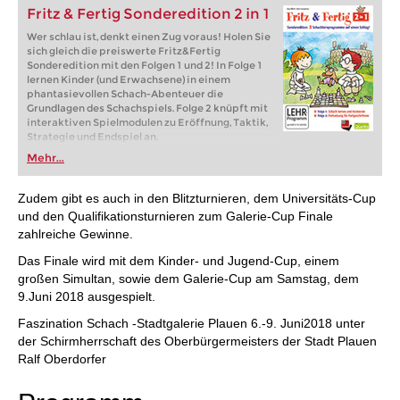
Fritz & Fertig Sonderedition 2 in 1
Wer schlau ist, denkt einen Zug voraus! Holen Sie
sich gleich die preiswerte Fritz&Fertig
Sonderedition mit den Folgen 1 und 2! In Folge 1
lernen Kinder (und Erwachsene) in einem
phantasievollen Schach-Abenteuer die
Grundlagen des Schachspiels. Folge 2 knüpft mit
interaktiven Spielmodulen zu Eröffnung, Taktik,
Strategie und Endspiel an.
Mehr...
Zudem gibt es auch in den Blitzturnieren, dem Universitäts-Cup
und den Qualifikationsturnieren zum Galerie-Cup Finale
zahlreiche Gewinne.
Das Finale wird mit dem Kinder- und Jugend-Cup, einem
großen Simultan, sowie dem Galerie-Cup am Samstag, dem
9.Juni 2018 ausgespielt.
Faszination Schach -Stadtgalerie Plauen 6.-9. Juni2018 unter
der Schirmherrschaft des Oberbürgermeisters der Stadt Plauen
Ralf Oberdorfer