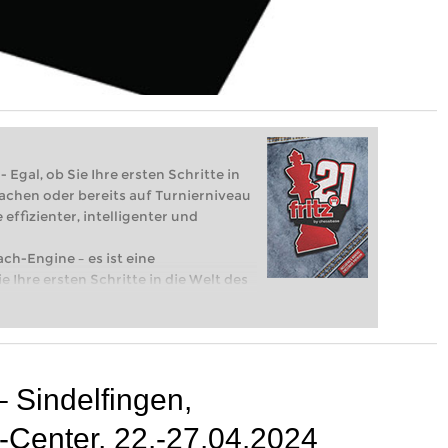
 Egal, ob Sie Ihre ersten Schritte in
achen oder bereits auf Turnierniveau
 effizienter, intelligenter und
ach-Engine – es ist eine
e Ihre ersten Schritte in die Welt des
eits auf Turnierniveau spielen: Mit
 intelligenter und individueller als je
 Sindelfingen,
-Center, 22.-27.04.2024