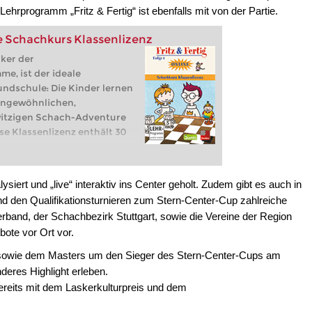
rprogramm „Fritz & Fertig“ ist ebenfalls mit von der Partie.
e Schachkurs Klassenlizenz
iker der
, ist der ideale
undschule: Die Kinder lernen
ungewöhnlichen,
witzigen Schach-Adventure
se Klassenlizenz enthält 30
&Fertig Spiel-Konten für die
Laufzeit) und das große
rbeitsbuch
siert und „live“ interaktiv ins Center geholt. Zudem gibt es auch in
nd den Qualifikationsturnieren zum Stern-Center-Cup zahlreiche
and, der Schachbezirk Stuttgart, sowie die Vereine der Region
bote vor Ort vor.
 sowie dem Masters um den Sieger des Stern-Center-Cups am
deres Highlight erleben.
bereits mit dem Laskerkulturpreis und dem