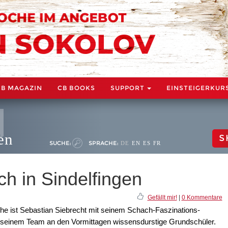
CB MAGAZIN
CB BOOKS
SUPPORT
EINSTEIGERKUR
en
S
SUCHE:
SPRACHE:
DE
EN
ES
FR
h in Sindelfingen
Gefällt mir!
|
0 Kommentare
oche ist Sebastian Siebrecht mit seinem Schach-Faszinations-
 seinem Team an den Vormittagen wissensdurstige Grundschüler.