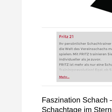
Fritz 21
Ihr persönlicher Schachtrainer -
die Welt des Vereinsschachs m
spielen: Mit FRITZ trainieren Sie
individueller als je zuvor.
FRITZ ist mehr als nur eine Sch
Trainingsrevolution! Egal, ob Si
Vereinsschachs machen oder ber
Mehr...
FRITZ trainieren Sie effizienter,
zuvor.
Faszination Schach –
Schachtage im Stern