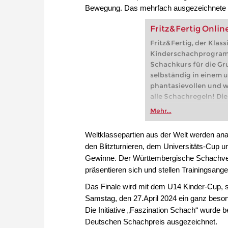
Bewegung. Das mehrfach ausgezeichnete Leh
Fritz&Fertig Onlin
Fritz&Fertig, der Klass
Kinderschachprogramme
Schachkurs für die Gr
selbständig in einem 
phantasievollen und 
alle Schachregeln! Die
Spielerpässe mit Fritz
Mehr...
Onlineversion (1 Jahr 
Fritz&Fertig-Lehrer-A
Weltklassepartien aus der Welt werden analy
den Blitzturnieren, dem Universitäts-Cup u
Gewinne. Der Württembergische Schachverb
präsentieren sich und stellen Trainingsange
Das Finale wird mit dem U14 Kinder-Cup,
Samstag, den 27.April 2024 ein ganz beson
Die Initiative „Faszination Schach“ wurde 
Deutschen Schachpreis ausgezeichnet.