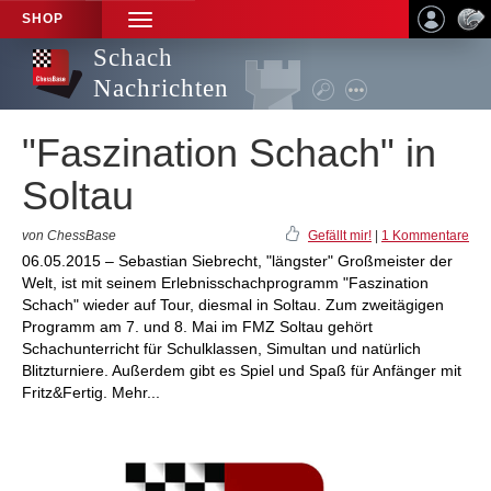
SHOP
TOGGLE
NAVIGATION
Schach
Nachrichten
"Faszination Schach" in
Soltau
von ChessBase
Gefällt mir!
|
1 Kommentare
06.05.2015 – Sebastian Siebrecht, "längster" Großmeister der
Welt, ist mit seinem Erlebnisschachprogramm "Faszination
Schach" wieder auf Tour, diesmal in Soltau. Zum zweitägigen
Programm am 7. und 8. Mai im FMZ Soltau gehört
Schachunterricht für Schulklassen, Simultan und natürlich
Blitzturniere. Außerdem gibt es Spiel und Spaß für Anfänger mit
Fritz&Fertig. Mehr...