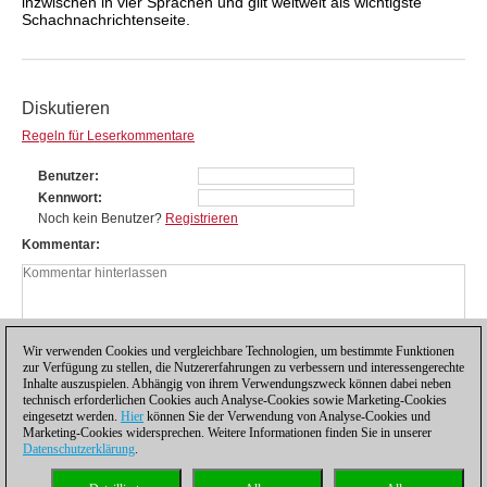
inzwischen in vier Sprachen und gilt weltweit als wichtigste
Schachnachrichtenseite.
Diskutieren
Regeln für Leserkommentare
Benutzer
Kennwort
Noch kein Benutzer?
Registrieren
Kommentar
Wir verwenden Cookies und vergleichbare Technologien, um bestimmte Funktionen
zur Verfügung zu stellen, die Nutzererfahrungen zu verbessern und interessengerechte
Inhalte auszuspielen. Abhängig von ihrem Verwendungszweck können dabei neben
technisch erforderlichen Cookies auch Analyse-Cookies sowie Marketing-Cookies
eingesetzt werden.
Hier
können Sie der Verwendung von Analyse-Cookies und
Marketing-Cookies widersprechen. Weitere Informationen finden Sie in unserer
Datenschutzerklärung
.
Datenschutzhinweis
|
Impressum
|
Kontakt
|
Cookies Management
|
Lizenzen
|