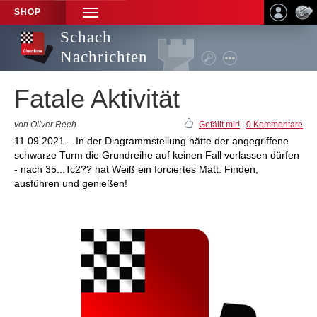
SHOP
TOGGLE
NAVIGATION
Schach
Nachrichten
Fatale Aktivität
von Oliver Reeh
Gefällt mir!
|
0 Kommentare
11.09.2021 – In der Diagrammstellung hätte der angegriffene
schwarze Turm die Grundreihe auf keinen Fall verlassen dürfen
- nach 35...Tc2?? hat Weiß ein forciertes Matt. Finden,
ausführen und genießen!