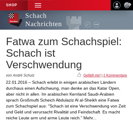
SHOP
TOGGLE
NAVIGATION
Schach
Nachrichten
Fatwa zum Schachspiel:
Schach ist
Verschwendung
von André Schulz
Gefällt mir!
|
2 Kommentare
22.01.2016 – Schach erlebt in einigen arabischen Ländern
durchaus einen Aufschwung, man denke an das Katar Open,
aber nicht in allen. Im arabischen Kernland Saudi-Arabien
sprach Großmufti Scheich Abdulaziz Al al-Sheikh eine Fatwa
zum Schachspiel aus: "Schach ist eine Verschwendung von Zeit
und Geld und verursacht Rivalität und Feindschaft. Es macht
reiche Leute arm und arme Leute reich." Mehr...