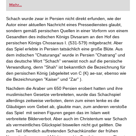
oder bereits auf Turnierniveau spielen: Mit
Mehr...
FRITZ trainieren Sie effizienter, intelligenter und
individueller als je zuvor.
Schach wurde zwar in Persien nicht direkt erfunden, wie der
Autor einer aktuellen Nachricht eines Pressedienstes glaubt,
sondern gemäß persischen Quellen in einer Vorform von einem
Gesandten des indischen Königs Divsaram an den Hof des
persischen Königs Chosaraus I. (531-579) mitgebracht. Aber
das Spiel erlebte in Persien tatsächlich eine große Blüte. Aus
dem indischen "Chaturanga" wurde in Persien "Chatrang" und
das deutsche Wort "Schach" verweist noch auf die persische
Verwandlung, denn "Shah" ist bekanntlich die Bezeichnung für
den persischen König (abgeleitet von C (K) ae-sar, ebenso wie
die Bezeichnungen "Kaiser" und "Zar" ).
Nachdem die Araber um 650 Persien erobert hatten und ihre
muslimischen Gesetze verbreiteten, wurde das Schachspiel
allerdings zeitweise verboten, denn zum einen lenke es die
Gläubigen vom Gebet ab, glaubte man, zum anderen verstoße
das Spiel mit seinen Figuren gegen das im Islam weit
verbreitete Bilderverbot. Aber auch im Christentum war Schach
als vermeintliches Glückspiel bisweilen nicht gut gelitten. Die
zum Teil öffentlich auftretenden Schachkünstler der frühen