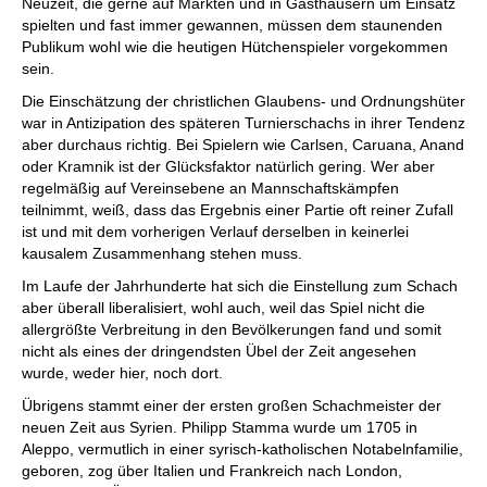
Neuzeit, die gerne auf Märkten und in Gasthäusern um Einsatz
spielten und fast immer gewannen, müssen dem staunenden
Publikum wohl wie die heutigen Hütchenspieler vorgekommen
sein.
Die Einschätzung der christlichen Glaubens- und Ordnungshüter
war in Antizipation des späteren Turnierschachs in ihrer Tendenz
aber durchaus richtig. Bei Spielern wie Carlsen, Caruana, Anand
oder Kramnik ist der Glücksfaktor natürlich gering. Wer aber
regelmäßig auf Vereinsebene an Mannschaftskämpfen
teilnimmt, weiß, dass das Ergebnis einer Partie oft reiner Zufall
ist und mit dem vorherigen Verlauf derselben in keinerlei
kausalem Zusammenhang stehen muss.
Im Laufe der Jahrhunderte hat sich die Einstellung zum Schach
aber überall liberalisiert, wohl auch, weil das Spiel nicht die
allergrößte Verbreitung in den Bevölkerungen fand und somit
nicht als eines der dringendsten Übel der Zeit angesehen
wurde, weder hier, noch dort.
Übrigens stammt einer der ersten großen Schachmeister der
neuen Zeit aus Syrien. Philipp Stamma wurde um 1705 in
Aleppo, vermutlich in einer syrisch-katholischen Notabelnfamilie,
geboren, zog über Italien und Frankreich nach London,