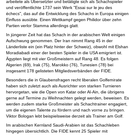
arbeitete als Übersetzter und betätigte sich als Schachspieler
und veröffentlichte 1737 sein Werk "Essai sur le jeu des
échecs", das auf die Entwicklung des Schachs in Europa einigen
Einfluss ausübte. Einen Wettkampf gegen Philidor über zehn
Partien verlor Stamma allerdings glatt.
In jüngerer Zeit hat das Schach in der arabischen Welt einigen
Aufschwung genommen. Der Iran nimmt Rang 45 in der
Länderliste ein (ein Platz hinter der Schweiz), obwohl mit Elshan
Moradiabadi einer der besten Spieler in die USA emigriert ist.
Ägypten liegt mit vier Großmeistern auf Rang 48. Es folgen
Algerien (69), Irak (75), Marokko (76), Tunesien (78) bei
insgesamt 178 gelisteten Mitgliedsverbänden der FIDE.
Besonders die in Glaubensfragen recht liberalen Golfemirate
haben sich zuletzt auch als Ausrichter von starken Turnieren
hervorgetan, wie die Open von Katar oder Al-Ain, die übrigens
gerne auf Termine zu Weihnachten gelegt werden, beweisen. Es
werden zudem starke Großmeister als Schachtrainer engagiert,
um die eigenen Talente zu fördern und nach vorne zu bringen.
Viktor Bologan lebt beispielsweise derzeit als Trainer am Golf.
Im arabischen Kernland Saudi-Arabien ist das Schachleben
hingegen übersichtlich. Die FIDE kennt 25 Spieler mit