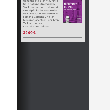
genannt ist bekannt für ihre
Solidität und strategische
Vollkommenheit und war ein
Grundpfeiler im Repertoire
von Elite-Großmeistern wie
Fabiano Caruana und Ian
Nepomnjaschtschi bei Ihren
Teilnahmen an
Kandidatenturnieren.
39,90 €