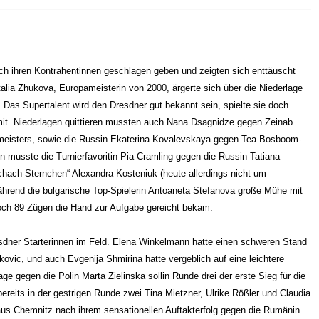
h ihren Kontrahentinnen geschlagen geben und zeigten sich enttäuscht
talia Zhukova, Europameisterin von 2000, ärgerte sich über die Niederlage
Das Supertalent wird den Dresdner gut bekannt sein, spielte sie doch
. Niederlagen quittieren mussten auch Nana Dsagnidze gegen Zeinab
meisters, sowie die Russin Ekaterina Kovalevskaya gegen Tea Bosboom-
 musste die Turnierfavoritin Pia Cramling gegen die Russin Tatiana
chach-Sternchen“ Alexandra Kosteniuk (heute allerdings nicht um
ährend die bulgarische Top-Spielerin Antoaneta Stefanova große Mühe mit
och 89 Zügen die Hand zur Aufgabe gereicht bekam.
sdner Starterinnen im Feld. Elena Winkelmann hatte einen schweren Stand
kovic, und auch Evgenija Shmirina hatte vergeblich auf eine leichtere
ge gegen die Polin Marta Zielinska sollin Runde drei der erste Sieg für die
ereits in der gestrigen Runde zwei Tina Mietzner, Ulrike Rößler und Claudia
s Chemnitz nach ihrem sensationellen Auftakterfolg gegen die Rumänin