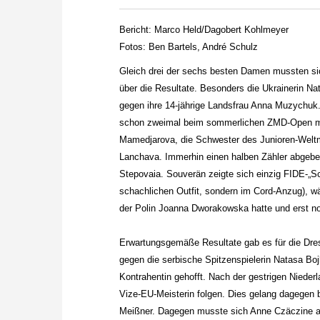
zuvor.
Bericht: Marco Held/Dagobert Kohlmeyer
Fotos: Ben Bartels, André Schulz
Gleich drei der sechs besten Damen mussten sic
über die Resultate. Besonders die Ukrainerin Na
gegen ihre 14-jährige Landsfrau Anna Muzychuk. 
schon zweimal beim sommerlichen ZMD-Open mit
Mamedjarova, die Schwester des Junioren-Welt
Lanchava. Immerhin einen halben Zähler abgeben
Stepovaia. Souverän zeigte sich einzig FIDE-„S
schachlichen Outfit, sondern im Cord-Anzug), w
der Polin Joanna Dworakowska hatte und erst n
Erwartungsgemäße Resultate gab es für die Dre
gegen die serbische Spitzenspielerin Natasa Boj
Kontrahentin gehofft. Nach der gestrigen Niederla
Vize-EU-Meisterin folgen. Dies gelang dagegen b
Meißner. Dagegen musste sich Anne Czäczine au