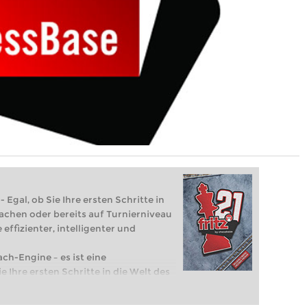
 Egal, ob Sie Ihre ersten Schritte in
achen oder bereits auf Turnierniveau
 effizienter, intelligenter und
ach-Engine – es ist eine
e Ihre ersten Schritte in die Welt des
eits auf Turnierniveau spielen: Mit
 intelligenter und individueller als je