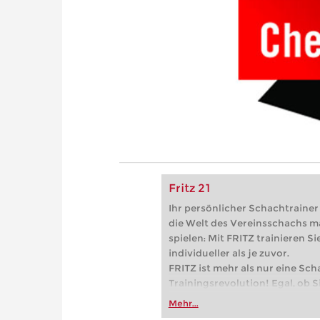
Fritz 21
Ihr persönlicher Schachtrainer -
die Welt des Vereinsschachs m
spielen: Mit FRITZ trainieren Sie
individueller als je zuvor.
FRITZ ist mehr als nur eine Sch
Trainingsrevolution! Egal, ob Si
Vereinsschachs machen oder ber
Mehr...
FRITZ trainieren Sie effizienter,