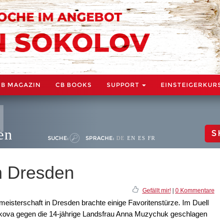
CB MAGAZIN
CB BOOKS
SUPPORT
EINSTEIGERKUR
en
S
SUCHE:
SPRACHE:
DE
EN
ES
FR
in Dresden
Gefällt mir!
|
0 Kommentare
eisterschaft in Dresden brachte einige Favoritenstürze. Im Duell
ukova gegen die 14-jährige Landsfrau Anna Muzychuk geschlagen