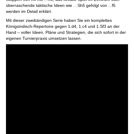
überraschende taktische Ideen wie …Sh5 gefolgt von ...f5
werden im Detail erklärt.
Mit dieser zweibändigen Serie haben Sie ein komplettes
Königsindisch-Repertoire gegen 1.d4, 1.c4 und 1.Sf3 an der
Hand – voller Ideen, Pläne und Strategien, die sich sofort in der
eigenen Turnierpraxis umsetzen lassen.