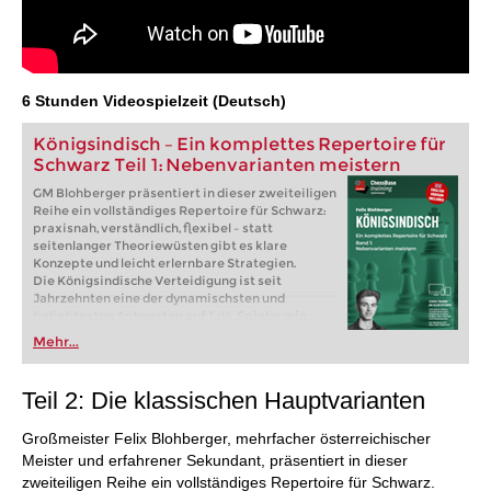
6 Stunden Videospielzeit (Deutsch)
Königsindisch – Ein komplettes Repertoire für
Schwarz Teil 1: Nebenvarianten meistern
GM Blohberger präsentiert in dieser zweiteiligen
Reihe ein vollständiges Repertoire für Schwarz:
praxisnah, verständlich, flexibel – statt
seitenlanger Theoriewüsten gibt es klare
Konzepte und leicht erlernbare Strategien.
Die Königsindische Verteidigung ist seit
Jahrzehnten eine der dynamischsten und
beliebtesten Antworten auf 1.d4. Spieler wie
Garri Kasparow, Bobby Fischer oder Hikaru
Mehr...
Nakamura haben sie auf höchstem Niveau
eingesetzt – und sie begeistert bis heute, weil sie
Schwarz nicht nur solides Spiel, sondern auch
Teil 2: Die klassischen Hauptvarianten
reiche Angriffs- und Gegenspielmöglichkeiten
bietet. Der besondere Vorteil: Königsindisch ist
Großmeister Felix Blohberger, mehrfacher österreichischer
ein universelles System, das sich gegen 1.d4, 1.c4
und 1.Sf3 gleichermaßen anwenden lässt.
Meister und erfahrener Sekundant, präsentiert in dieser
Großmeister Felix Blohberger, mehrfacher
zweiteiligen Reihe ein vollständiges Repertoire für Schwarz.