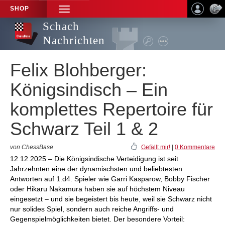
SHOP
TOGGLE
NAVIGATION
Schach
Nachrichten
Felix Blohberger:
Königsindisch – Ein
komplettes Repertoire für
Schwarz Teil 1 & 2
von ChessBase
Gefällt mir!
|
0 Kommentare
12.12.2025 – Die Königsindische Verteidigung ist seit
Jahrzehnten eine der dynamischsten und beliebtesten
Antworten auf 1.d4. Spieler wie Garri Kasparow, Bobby Fischer
oder Hikaru Nakamura haben sie auf höchstem Niveau
eingesetzt – und sie begeistert bis heute, weil sie Schwarz nicht
nur solides Spiel, sondern auch reiche Angriffs- und
Gegenspielmöglichkeiten bietet. Der besondere Vorteil: