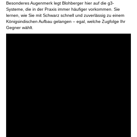
Besonderes Augenmerk legt Blohberger hier auf die g3-
Systeme, die in der Praxis immer häufiger vorkommen. Sie
lernen, wie Sie mit Schwarz schnell und zuverlässig zu einem
Königsindischen Aufbau gelangen – egal, welche Zugfolge Ihr
Gegner wählt.