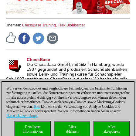
Themen:
ChessBase Training
,
Felix Blohberger
ChessBase
Die ChessBase GmbH, mit Sitz in Hamburg, wurde
1987 gegründet und produziert Schachdatenbanken
sowie Lehr- und Trainingskurse für Schachspieler.
Seit 1997 veröffentlich ChessBase auf seiner Webseite aktuelle
Nachrichten aus der Schachwelt. ChessBase News erscheint
inzwischen in vier Sprachen und gilt weltweit als wichtigste
Wir verwenden Cookies und vergleichbare Technologien, um bestimmte Funktionen
zur Verfügung zu stellen, die Nutzererfahrungen zu verbessern und interessengerechte
Schachnachrichtenseite.
Inhalte auszuspielen. Abhängig von ihrem Verwendungszweck können dabei neben
technisch erforderlichen Cookies auch Analyse-Cookies sowie Marketing-Cookies
eingesetzt werden.
Hier
können Sie der Verwendung von Analyse-Cookies und
Marketing-Cookies widersprechen. Weitere Informationen finden Sie in unserer
Datenschutzerklärung
.
Datenschutzhinweis
|
Impressum
|
Kontakt
|
Cookies Management
|
Lizenzen
|
Detaillierte
Alles
Alles
Compliance Hotline
|
Home
Informationen
ablehnen
akzeptieren
© 2017 ChessBase GmbH | Osterbekstraße 90a | 22083 Hamburg | Deutschland