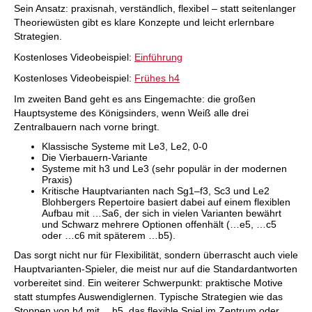
österreichischer Meister und erfahrener
Sein Ansatz: praxisnah, verständlich, flexibel – statt seitenlanger
Sekundant, präsentiert in dieser zweiteiligen
Theoriewüsten gibt es klare Konzepte und leicht erlernbare
Reihe ein vollständiges Repertoire für Schwarz.
Sein Ansatz: praxisnah, verständlich, flexibel –
Strategien.
statt seitenlanger Theoriewüsten gibt es klare
Konzepte und leicht erlernbare Strategien.
Kostenloses Videobeispiel:
Einführung
Kostenloses Videobeispiel:
Einführung
Kostenloses Videobeispiel:
Frühes h4
Kostenloses Videobeispiel:
London System
Im zweiten Band geht es ans Eingemachte: die großen
Hauptsysteme des Königsinders, wenn Weiß alle drei
Zentralbauern nach vorne bringt.
Klassische Systeme mit Le3, Le2, 0-0
Die Vierbauern-Variante
Systeme mit h3 und Le3 (sehr populär in der modernen
Praxis)
Kritische Hauptvarianten nach Sg1–f3, Sc3 und Le2
Blohbergers Repertoire basiert dabei auf einem flexiblen
Aufbau mit …Sa6, der sich in vielen Varianten bewährt
und Schwarz mehrere Optionen offenhält (…e5, …c5
oder …c6 mit späterem …b5).
Das sorgt nicht nur für Flexibilität, sondern überrascht auch viele
Hauptvarianten-Spieler, die meist nur auf die Standardantworten
vorbereitet sind. Ein weiterer Schwerpunkt: praktische Motive
statt stumpfes Auswendiglernen. Typische Strategien wie das
Stoppen von h4 mit …h5, das flexible Spiel im Zentrum oder