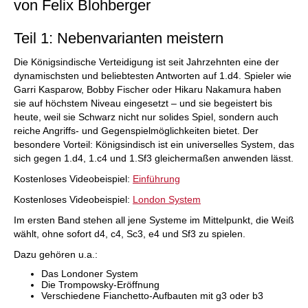
von Felix Blohberger
Konzepte und leicht erlernbare Strategien.
Kostenloses Videobeispiel:
Einführung
Kostenloses Videobeispiel:
London System
Teil 1: Nebenvarianten meistern
Die Königsindische Verteidigung ist seit Jahrzehnten eine der
dynamischsten und beliebtesten Antworten auf 1.d4. Spieler wie
Garri Kasparow, Bobby Fischer oder Hikaru Nakamura haben
sie auf höchstem Niveau eingesetzt – und sie begeistert bis
heute, weil sie Schwarz nicht nur solides Spiel, sondern auch
reiche Angriffs- und Gegenspielmöglichkeiten bietet. Der
besondere Vorteil: Königsindisch ist ein universelles System, das
sich gegen 1.d4, 1.c4 und 1.Sf3 gleichermaßen anwenden lässt.
Kostenloses Videobeispiel:
Einführung
Kostenloses Videobeispiel:
London System
Im ersten Band stehen all jene Systeme im Mittelpunkt, die Weiß
wählt, ohne sofort d4, c4, Sc3, e4 und Sf3 zu spielen.
Dazu gehören u.a.:
Das Londoner System
Die Trompowsky-Eröffnung
Verschiedene Fianchetto-Aufbauten mit g3 oder b3