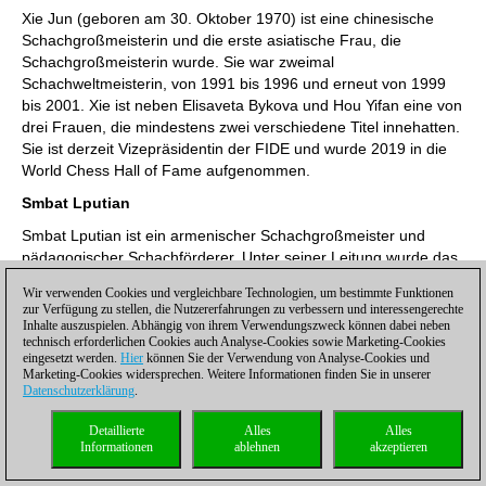
Xie Jun (geboren am 30. Oktober 1970) ist eine chinesische
Schachgroßmeisterin und die erste asiatische Frau, die
Schachgroßmeisterin wurde. Sie war zweimal
Schachweltmeisterin, von 1991 bis 1996 und erneut von 1999
bis 2001. Xie ist neben Elisaveta Bykova und Hou Yifan eine von
drei Frauen, die mindestens zwei verschiedene Titel innehatten.
Sie ist derzeit Vizepräsidentin der FIDE und wurde 2019 in die
World Chess Hall of Fame aufgenommen.
Smbat Lputian
Smbat Lputian ist ein armenischer Schachgroßmeister und
pädagogischer Schachförderer. Unter seiner Leitung wurde das
Schachspiel in armenischen Schulen eingeführt, und er leitete
Wir verwenden Cookies und vergleichbare Technologien, um bestimmte Funktionen
viele Jahre lang die FIDE-Bildungskommission, die das
zur Verfügung zu stellen, die Nutzererfahrungen zu verbessern und interessengerechte
Bildungsschach weltweit fördert. Gegenwärtig nehmen mehr als
Inhalte auszuspielen. Abhängig von ihrem Verwendungszweck können dabei neben
technisch erforderlichen Cookies auch Analyse-Cookies sowie Marketing-Cookies
25 Millionen Kinder am Schulschach teil, und die FIDE strebt an,
eingesetzt werden.
Hier
können Sie der Verwendung von Analyse-Cookies und
diese Zahl in den kommenden Jahren zu verdoppeln.
Marketing-Cookies widersprechen. Weitere Informationen finden Sie in unserer
Datenschutzerklärung
.
Preisübergabe an Armen Gevorgyan, den Exekutivdirektor des
armenischen Schachverbandes.
Detaillierte
Alles
Alles
Informationen
ablehnen
akzeptieren