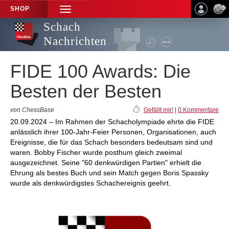
SHOP
TOGGLE
NAVIGATION
Schach
Nachrichten
FIDE 100 Awards: Die
Besten der Besten
von ChessBase
Gefällt mir!
|
0 Kommentare
20.09.2024 – Im Rahmen der Schacholympiade ehrte die FIDE
anlässlich ihrer 100-Jahr-Feier Personen, Organisationen, auch
Ereignisse, die für das Schach besonders bedeutsam sind und
waren. Bobby Fischer wurde posthum gleich zweimal
ausgezeichnet. Seine "60 denkwürdigen Partien" erhielt die
Ehrung als bestes Buch und sein Match gegen Boris Spassky
wurde als denkwürdigstes Schachereignis geehrt.