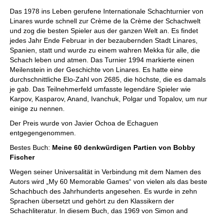
Das 1978 ins Leben gerufene Internationale Schachturnier von
Linares wurde schnell zur Crème de la Crème der Schachwelt
und zog die besten Spieler aus der ganzen Welt an. Es findet
jedes Jahr Ende Februar in der bezaubernden Stadt Linares,
Spanien, statt und wurde zu einem wahren Mekka für alle, die
Schach leben und atmen. Das Turnier 1994 markierte einen
Meilenstein in der Geschichte von Linares. Es hatte eine
durchschnittliche Elo-Zahl von 2685, die höchste, die es damals
je gab. Das Teilnehmerfeld umfasste legendäre Spieler wie
Karpov, Kasparov, Anand, Ivanchuk, Polgar und Topalov, um nur
einige zu nennen.
Der Preis wurde von Javier Ochoa de Echaguen
entgegengenommen.
Bestes Buch:
Meine 60 denkwürdigen Partien von Bobby
Fischer
Wegen seiner Universalität in Verbindung mit dem Namen des
Autors wird „My 60 Memorable Games“ von vielen als das beste
Schachbuch des Jahrhunderts angesehen. Es wurde in zehn
Sprachen übersetzt und gehört zu den Klassikern der
Schachliteratur. In diesem Buch, das 1969 von Simon and