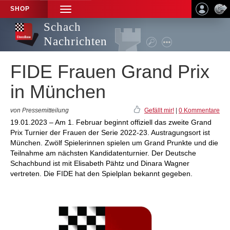
SHOP
TOGGLE
NAVIGATION
Schach
Nachrichten
FIDE Frauen Grand Prix
in München
von Pressemitteilung
Gefällt mir!
|
0 Kommentare
19.01.2023 – Am 1. Februar beginnt offiziell das zweite Grand
Prix Turnier der Frauen der Serie 2022-23. Austragungsort ist
München. Zwölf Spielerinnen spielen um Grand Prunkte und die
Teilnahme am nächsten Kandidatenturnier. Der Deutsche
Schachbund ist mit Elisabeth Pähtz und Dinara Wagner
vertreten. Die FIDE hat den Spielplan bekannt gegeben.