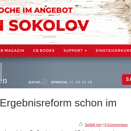
CB MAGAZIN
CB BOOKS
SUPPORT
EINSTEIGERKUR
en
S
SUCHE:
SPRACHE:
DE
EN
ES
FR
: Ergebnisreform schon im
Gefällt mir!
|
0 Kommentare