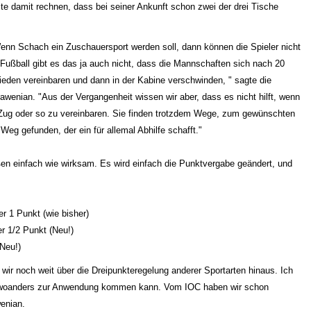
te damit rechnen, dass bei seiner Ankunft schon zwei der drei Tische
"Wenn Schach ein Zuschauersport werden soll, dann können die Spieler nicht
ußball gibt es das ja auch nicht, dass die Mannschaften sich nach 20
eden vereinbaren und dann in der Kabine verschwinden, " sagte die
wenian. "Aus der Vergangenheit wissen wir aber, dass es nicht hilft, wenn
 Zug oder so zu vereinbaren. Sie finden trotzdem Wege, zum gewünschten
g gefunden, der ein für allemal Abhilfe schafft."
ßen einfach wie wirksam. Es wird einfach die Punktvergabe geändert, und
r 1 Punkt (wie bisher)
er 1/2 Punkt (Neu!)
(Neu!)
ir noch weit über die Dreipunkteregelung anderer Sportarten hinaus. Ich
ch woanders zur Anwendung kommen kann. Vom IOC haben wir schon
enian.