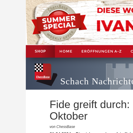
HOME
ERÖFFNUNGEN A-Z
SHOP
Schach Nachricht
Fide greift durch
Oktober
von ChessBase