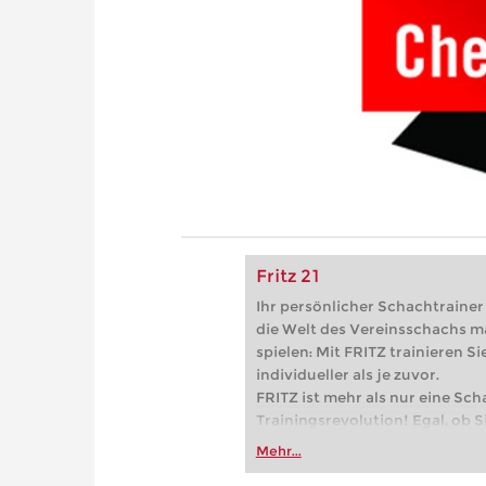
Fritz 21
Ihr persönlicher Schachtrainer -
die Welt des Vereinsschachs m
spielen: Mit FRITZ trainieren Sie
individueller als je zuvor.
FRITZ ist mehr als nur eine Sch
Trainingsrevolution! Egal, ob Si
Vereinsschachs machen oder ber
Mehr...
FRITZ trainieren Sie effizienter,