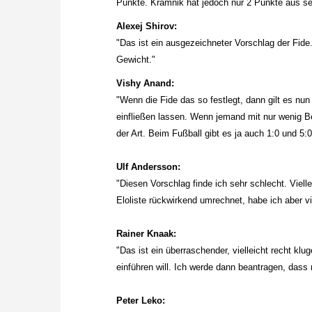
Punkte. Kramnik hat jedoch nur 2 Punkte aus s
Alexej Shirov:
"Das ist ein ausgezeichneter Vorschlag der Fi
Gewicht."
Vishy Anand:
"Wenn die Fide das so festlegt, dann gilt es nu
einfließen lassen. Wenn jemand mit nur wenig B
der Art. Beim Fußball gibt es ja auch 1:0 und 5:
Ulf Andersson:
"Diesen Vorschlag finde ich sehr schlecht. Viell
Eloliste rückwirkend umrechnet, habe ich aber v
Rainer Knaak:
"Das ist ein überraschender, vielleicht recht klu
einführen will. Ich werde dann beantragen, dass
Peter Leko: