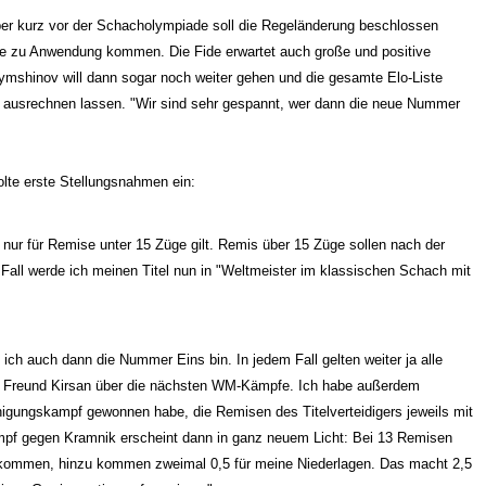
r kurz vor der Schacholympiade soll die Regeländerung beschlossen
e zu Anwendung kommen. Die Fide erwartet auch große und positive
Ilymshinov will dann sogar noch weiter gehen und die gesamte Elo-Liste
 ausrechnen lassen. "Wir sind sehr gespannt, wer dann die neue Nummer
olte erste Stellungsnahmen ein:
 nur für Remise unter 15 Züge gilt. Remis über 15 Züge sollen nach der
m Fall werde ich meinen Titel nun in "Weltmeister im klassischen Schach mit
ss ich auch dann die Nummer Eins bin. In jedem Fall gelten weiter ja alle
 Freund Kirsan über die nächsten WM-Kämpfe. Ich habe außerdem
igungskampf gewonnen habe, die Remisen des Titelverteidigers jeweils mit
f gegen Kramnik erscheint dann in ganz neuem Licht: Bei 13 Remisen
 bekommen, hinzu kommen zweimal 0,5 für meine Niederlagen. Das macht 2,5