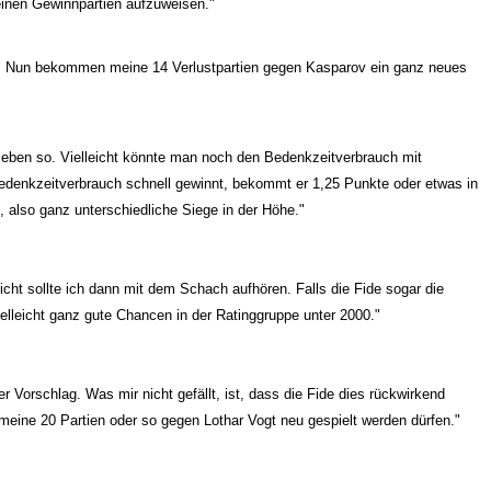
einen Gewinnpartien aufzuweisen."
de. Nun bekommen meine 14 Verlustpartien gegen Kasparov ein ganz neues
n eben so. Vielleicht könnte man noch den Bedenkzeitverbrauch mit
edenkzeitverbrauch schnell gewinnt, bekommt er 1,25 Punkte oder etwas in
0, also ganz unterschiedliche Siege in der Höhe."
eicht sollte ich dann mit dem Schach aufhören. Falls die Fide sogar die
ielleicht ganz gute Chancen in der Ratinggruppe unter 2000."
ger Vorschlag. Was mir nicht gefällt, ist, dass die Fide dies rückwirkend
 meine 20 Partien oder so gegen Lothar Vogt neu gespielt werden dürfen."