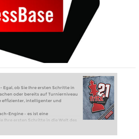
 Egal, ob Sie Ihre ersten Schritte in
achen oder bereits auf Turnierniveau
 effizienter, intelligenter und
ach-Engine – es ist eine
e Ihre ersten Schritte in die Welt des
eits auf Turnierniveau spielen: Mit
 intelligenter und individueller als je