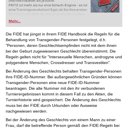
und individueller als je zuvor.
FRITZ ist mehr als nur eine Schach-Engine – es ist
eine Trainingsrevolution! Egal, ob Sie Ihre ersten
Schritte in die Welt des Vereinsschachs machen
oder bereits auf Turnierniveau spielen: Mit
Mehr...
FRITZ trainieren Sie effizienter, intelligenter und
individueller als je zuvor.
Die FIDE hat jüngst in ihrem FIDE Handbook die Regeln für die
Behandlung von Transgender-Personen festgelegt, d.h.
"Personen, deren Geschlechtsempfinden nicht mit dem ihnen
bei der Geburt zugewiesenen Geschlecht übereinstimmt. Die
Regeln gelten nicht für "Intersexuelle Menschen, androgyne und
polygendere Menschen, Crossdresser und Transvestiten".
Bei Änderung des Geschlechts behalten Transgender-Personen
ihre FIDE-ID-Nummer. Bei außergewöhnlichen Gründen können
Transgender-Personen eine neue FIDE-ID-Nummer
beantragen. Die alte Nummer mit den ihr verbundenen
Turnierergebnissen kommt in diesem Fall zu den Akten, die
Turnierhistorie wird gespeichert. Die Änderung des Geschlechts
muss bei der FIDE durch Urkunden oder Ausweise
nachgewiesen werden.
Bei der Änderung des Geschlechts von einem Mann zu einer
Frau, darf die betreffende Person gemäß den FIDE-Regeln bei