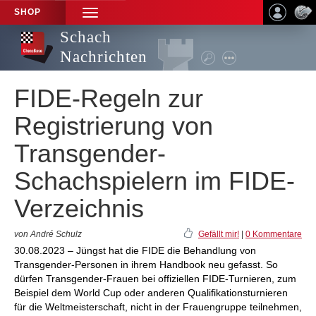
SHOP
TOGGLE
NAVIGATION
Schach
Nachrichten
FIDE-Regeln zur
Registrierung von
Transgender-
Schachspielern im FIDE-
Verzeichnis
von André Schulz
Gefällt mir!
|
0 Kommentare
30.08.2023 – Jüngst hat die FIDE die Behandlung von
Transgender-Personen in ihrem Handbook neu gefasst. So
dürfen Transgender-Frauen bei offiziellen FIDE-Turnieren, zum
Beispiel dem World Cup oder anderen Qualifikationsturnieren
für die Weltmeisterschaft, nicht in der Frauengruppe teilnehmen,