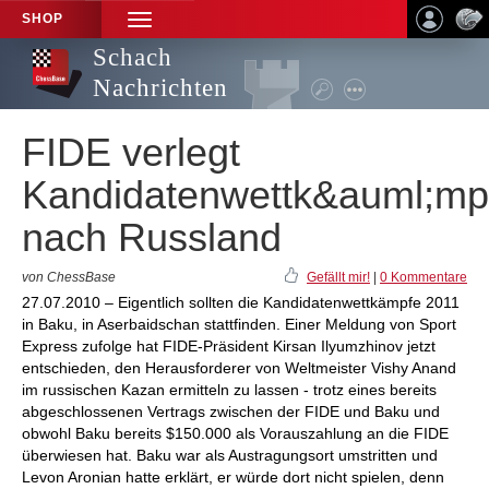
SHOP
TOGGLE
NAVIGATION
Schach
Nachrichten
FIDE verlegt
Kandidatenwettk&auml;mp
nach Russland
von ChessBase
Gefällt mir!
|
0 Kommentare
27.07.2010 – Eigentlich sollten die Kandidatenwettkämpfe 2011
in Baku, in Aserbaidschan stattfinden. Einer Meldung von Sport
Express zufolge hat FIDE-Präsident Kirsan Ilyumzhinov jetzt
entschieden, den Herausforderer von Weltmeister Vishy Anand
im russischen Kazan ermitteln zu lassen - trotz eines bereits
abgeschlossenen Vertrags zwischen der FIDE und Baku und
obwohl Baku bereits $150.000 als Vorauszahlung an die FIDE
überwiesen hat. Baku war als Austragungsort umstritten und
Levon Aronian hatte erklärt, er würde dort nicht spielen, denn