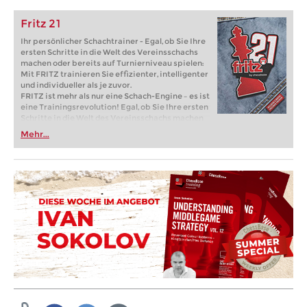
Fritz 21
Ihr persönlicher Schachtrainer - Egal, ob Sie Ihre
ersten Schritte in die Welt des Vereinsschachs
machen oder bereits auf Turnierniveau spielen:
Mit FRITZ trainieren Sie effizienter, intelligenter
und individueller als je zuvor.
FRITZ ist mehr als nur eine Schach-Engine – es ist
eine Trainingsrevolution! Egal, ob Sie Ihre ersten
Schritte in die Welt des Vereinsschachs machen
oder bereits auf Turnierniveau spielen: Mit
Mehr...
FRITZ trainieren Sie effizienter, intelligenter und
individueller als je zuvor.