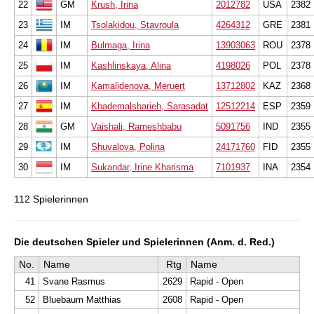
22
GM
Krush, Irina
2012782
USA
2382
23
IM
Tsolakidou, Stavroula
4264312
GRE
2381
24
IM
Bulmaga, Irina
13903063
ROU
2378
25
IM
Kashlinskaya, Alina
4198026
POL
2378
26
IM
Kamalidenova, Meruert
13712802
KAZ
2368
27
IM
Khademalsharieh, Sarasadat
12512214
ESP
2359
28
GM
Vaishali, Rameshbabu
5091756
IND
2355
29
IM
Shuvalova, Polina
24171760
FID
2355
30
IM
Sukandar, Irine Kharisma
7101937
INA
2354
112 Spielerinnen
Die deutschen Spieler und Spielerinnen (Anm. d. Red.)
No.
Name
Rtg
Name
41
Svane Rasmus
2629
Rapid - Open
52
Bluebaum Matthias
2608
Rapid - Open