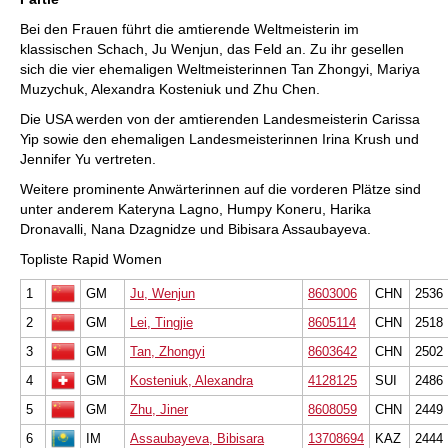
Bei den Frauen führt die amtierende Weltmeisterin im
klassischen Schach, Ju Wenjun, das Feld an. Zu ihr gesellen
sich die vier ehemaligen Weltmeisterinnen Tan Zhongyi, Mariya
Muzychuk, Alexandra Kosteniuk und Zhu Chen.
Die USA werden von der amtierenden Landesmeisterin Carissa
Yip sowie den ehemaligen Landesmeisterinnen Irina Krush und
Jennifer Yu vertreten.
Weitere prominente Anwärterinnen auf die vorderen Plätze sind
unter anderem Kateryna Lagno, Humpy Koneru, Harika
Dronavalli, Nana Dzagnidze und Bibisara Assaubayeva.
Topliste Rapid Women
1
GM
Ju, Wenjun
8603006
CHN
2536
2
GM
Lei, Tingjie
8605114
CHN
2518
3
GM
Tan, Zhongyi
8603642
CHN
2502
4
GM
Kosteniuk, Alexandra
4128125
SUI
2486
5
GM
Zhu, Jiner
8608059
CHN
2449
6
IM
Assaubayeva, Bibisara
13708694
KAZ
2444