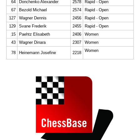
64
Donchenko Alexander
2578
Rapid - Open
67
Bezold Michael
2574
Rapid - Open
127
Wagner Dennis
2456
Rapid - Open
129
Svane Frederik
2455
Rapid - Open
15
Paehtz Elisabeth
2406
Women
43
Wagner Dinara
2307
Women
Women
78
Heinemann Josefine
2218