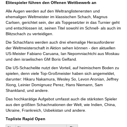
Elitespieler führen den Offenen Wettbewerb an
Alle Augen werden auf den Weltranglistenersten und
ehemaligen Weltmeister im klassischen Schach, Magnus
Carlsen, gerichtet sein, der als Topgesetzter in das Turnier geht
und entschlossen ist, seinen Titel sowohl im Schnell- als auch im
Blitzschach zu verteidigen.
Die Schachfans werden auch drei ehemalige Herausforderer
der Weltmeisterschaft in Aktion sehen können - den aktuellen
US-Meister Fabiano Caruana, Ian Nepomniachtchi aus Moskau
und den israelischen GM Boris Gelfand.
Die US-Schachelite nutzt den Vorteil, auf heimischem Boden zu
spielen, denn viele Top-Großmeister haben sich angemeldet,
darunter: Hikaru Nakamura, Wesley So, Levon Aronian, Jeffrey
Xiong, Leinier Domignuez Perez, Hans Niemann, Sam
Shankland, und andere.
Das hochkarätige Aufgebot umfasst auch die stärksten Spieler
aus den größten Schachnationen der Welt, wie Indien, China,
Ukraine, Frankreich, Usbekistan und andere.
Topliste Rapid Open