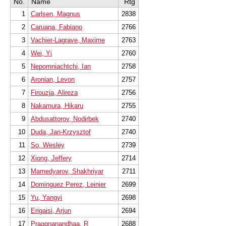
No.
Name
Rtg
1
Carlsen, Magnus
2838
2
Caruana, Fabiano
2766
3
Vachier-Lagrave, Maxime
2763
4
Wei, Yi
2760
5
Nepomniachtchi, Ian
2758
6
Aronian, Levon
2757
7
Firouzja, Alireza
2756
8
Nakamura, Hikaru
2755
9
Abdusattorov, Nodirbek
2740
10
Duda, Jan-Krzysztof
2740
11
So, Wesley
2739
12
Xiong, Jeffery
2714
13
Mamedyarov, Shakhriyar
2711
14
Dominguez Perez, Leinier
2699
15
Yu, Yangyi
2698
16
Erigaisi, Arjun
2694
17
Praggnanandhaa, R
2688