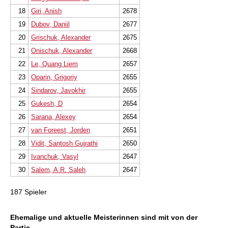
18
Giri, Anish
2678
19
Dubov, Daniil
2677
20
Grischuk, Alexander
2675
21
Onischuk, Alexander
2668
22
Le, Quang Liem
2657
23
Oparin, Grigoriy
2655
24
Sindarov, Javokhir
2655
25
Gukesh, D
2654
26
Sarana, Alexey
2654
27
van Foreest, Jorden
2651
28
Vidit, Santosh Gujrathi
2650
29
Ivanchuk, Vasyl
2647
30
Salem, A.R. Saleh
2647
187 Spieler
Ehemalige und aktuelle Meisterinnen sind mit von der
Partie