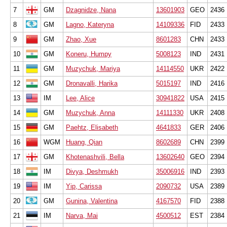
7
GM
Dzagnidze, Nana
13601903
GEO
2436
8
GM
Lagno, Kateryna
14109336
FID
2433
9
GM
Zhao, Xue
8601283
CHN
2433
10
GM
Koneru, Humpy
5008123
IND
2431
11
GM
Muzychuk, Mariya
14114550
UKR
2422
12
GM
Dronavalli, Harika
5015197
IND
2416
13
IM
Lee, Alice
30941822
USA
2415
14
GM
Muzychuk, Anna
14111330
UKR
2408
15
GM
Paehtz, Elisabeth
4641833
GER
2406
16
WGM
Huang, Qian
8602689
CHN
2399
17
GM
Khotenashvili, Bella
13602640
GEO
2394
18
IM
Divya, Deshmukh
35006916
IND
2393
19
IM
Yip, Carissa
2090732
USA
2389
20
GM
Gunina, Valentina
4167570
FID
2388
21
IM
Narva, Mai
4500512
EST
2384