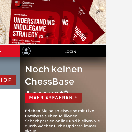
S
LOGIN
Noch keinen
ChessBase
HOP
Account?
MEHR ERFAHREN >
Erleben Sie beispielsweise mit Live
Database sieben Millionen
Schachpartien online und bleiben Sie
durch wöchentliche Updates immer
aktuell.