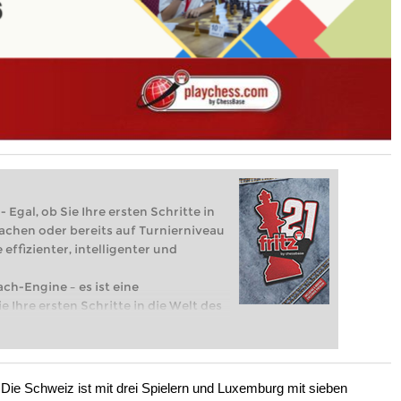
 Egal, ob Sie Ihre ersten Schritte in
achen oder bereits auf Turnierniveau
 effizienter, intelligenter und
ach-Engine – es ist eine
e Ihre ersten Schritte in die Welt des
eits auf Turnierniveau spielen: Mit
 intelligenter und individueller als je
Die Schweiz ist mit drei Spielern und Luxemburg mit sieben