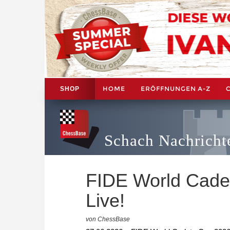
HOME
ERÖFFNUNGEN A-Z
SHOP
Schach Nachricht
FIDE World Cade
Live!
von ChessBase