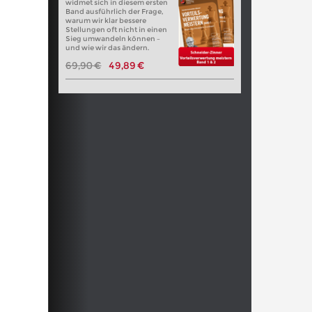
widmet sich in diesem ersten
Band ausführlich der Frage,
warum wir klar bessere
Stellungen oft nicht in einen
Sieg umwandeln können –
und wie wir das ändern.
69,90 €
49,89 €