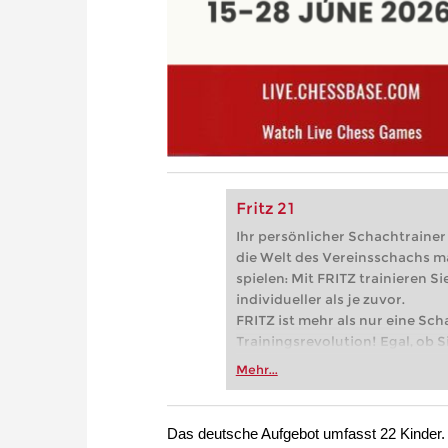
Fritz 21
Ihr persönlicher Schachtrainer -
die Welt des Vereinsschachs m
spielen: Mit FRITZ trainieren Sie
individueller als je zuvor.
FRITZ ist mehr als nur eine Sch
Trainingsrevolution! Egal, ob Si
Vereinsschachs machen oder ber
Mehr...
FRITZ trainieren Sie effizienter,
zuvor.
Das deutsche Aufgebot umfasst 22 Kinder. 