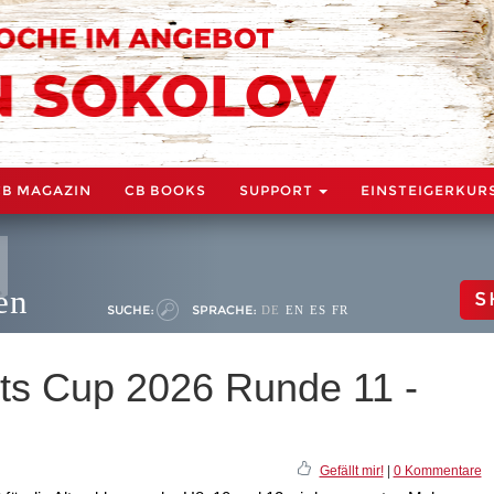
CB MAGAZIN
CB BOOKS
SUPPORT
EINSTEIGERKUR
en
S
SUCHE:
SPRACHE:
DE
EN
ES
FR
ts Cup 2026 Runde 11 -
Gefällt mir!
|
0 Kommentare