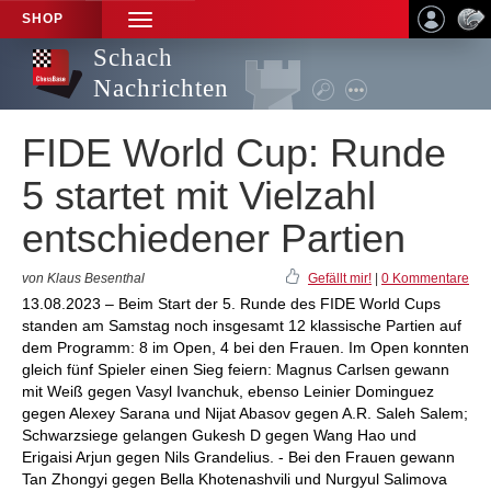
SHOP
TOGGLE
NAVIGATION
Schach
Nachrichten
FIDE World Cup: Runde
5 startet mit Vielzahl
entschiedener Partien
von Klaus Besenthal
Gefällt mir!
|
0 Kommentare
13.08.2023 – Beim Start der 5. Runde des FIDE World Cups
standen am Samstag noch insgesamt 12 klassische Partien auf
dem Programm: 8 im Open, 4 bei den Frauen. Im Open konnten
gleich fünf Spieler einen Sieg feiern: Magnus Carlsen gewann
mit Weiß gegen Vasyl Ivanchuk, ebenso Leinier Dominguez
gegen Alexey Sarana und Nijat Abasov gegen A.R. Saleh Salem;
Schwarzsiege gelangen Gukesh D gegen Wang Hao und
Erigaisi Arjun gegen Nils Grandelius. - Bei den Frauen gewann
Tan Zhongyi gegen Bella Khotenashvili und Nurgyul Salimova