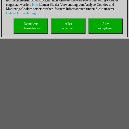
technisch erforderlichen Cookies auch Analyse-Cookies sowie Marketing-Cookies
eingesetzt werden.
Hier
können Sie der Verwendung von Analyse-Cookies und
Marketing-Cookies widersprechen. Weitere Informationen finden Sie in unserer
Datenschutzerklärung
.
Detaillierte
Alles
Alles
Informationen
ablehnen
akzeptieren
Richtig Angreifen - Faustregeln für die Praxis
Die meisten Spieler greifen lieber an als sich zu
verteidigen. Aber wie geht das richtig? GM Dr.
Karsten Müller hat dazu viele Faustregeln und
Motive zusammengestellt und schärft dabei
auch Ihre Intuition für die Ausnahmen.
Mehr...