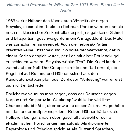
Hübner und Petrosian in Wijk-aan-Zee 1971 Foto: Fotocollectie
Anefo
1983 verlor Hübner das Kandidaten-Viertelfinale gegen
Smyslov, diesmal im Roulette (Tiebreak-Partien wurden damals
noch mit klassischer Zeitkontrolle gespielt, es gab keine Schnell-
und Blitzpartien, geschweige denn ein Armageddon). Das Match
war zunächst remis geendet. Auch die Tiebreak-Partien
brachten keine Enzscheidung. So sollte der Wettkampf, der in
einem Kasino gespielt wurde, per Los mit einer Roulettekugel
entschieden werden. Smyslov wählte "Rot". Die Kugel landete
zuerst auf der Null. Der Croupier drehte das Rad erneut, die
Kugel fiel auf Rot und und Hübner schied aus den
Kandidatenwettkämpfen aus. Zu dieser "Verlosung" war er erst
gar nicht entschieden.
Ehrlicherwesie muss man sagen, dass der Deutsche gegen
Karpov und Kasparov im Wettkampf wohl keine wirkliche
Chance gehabt hätte, aber er war zu dieser Zeit auf Augenhöhe
mit den anderen Spitzenspielern. Robert Hübner hätte es als
Halbprofi fast ganz nach oben geschafft, obwohl er seine
akademischen Forschungen nie aufgab. Als diplomierter
Papyrologe und Polyglott spricht er ein Dutzend Sprachen,