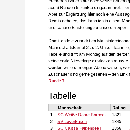
mehreren Bauern nur noch weiße Bauern geg
aus 6 Runden 5 Punkte eingesammelt – ein
Aber zur Ergänzung hier noch eine Aussage vo
Remis geboten, das kann ich in einem Mann
und schöne Einstellung zu unserem Sport.
Damit endete zum dritten Mal hintereinand
Mannschaftskampf 2 zu 2. Unser Team liegt
Tabelle und trifft am Montag auf den derzei
seine erste Niederlage einstecken musste. 
werden wir erst morgen Abend wissen, welch
Zuschauer sind gerne gesehen – den Link 
Runde 7
Tabelle
Mannschaft
Rating
1.
SC Weiße Dame Borbeck
1821
2.
SV Leverkusen
1849
3.
SC Caissa Falkensee I
1858