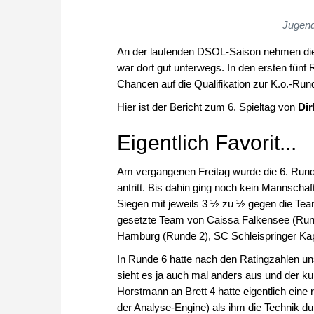
Jugend
An der laufenden DSOL-Saison nehmen die F
war dort gut unterwegs. In den ersten fün
Chancen auf die Qualifikation zur K.o.-Run
Hier ist der Bericht zum 6. Spieltag von
Dir
Eigentlich Favorit...
Am vergangenen Freitag wurde die 6. Runde
antritt. Bis dahin ging noch kein Mannsch
Siegen mit jeweils 3 ½ zu ½ gegen die Te
gesetzte Team von Caissa Falkensee (Run
Hamburg (Runde 2), SC Schleispringer Kap
In Runde 6 hatte nach den Ratingzahlen uns
sieht es ja auch mal anders aus und der k
Horstmann an Brett 4 hatte eigentlich ein
der Analyse-Engine) als ihm die Technik d