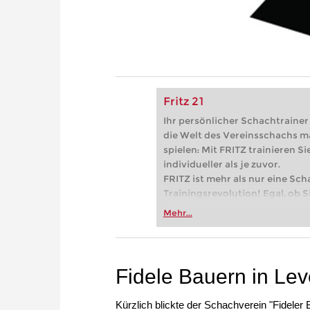
Fritz 21
Ihr persönlicher Schachtrainer -
die Welt des Vereinsschachs m
spielen: Mit FRITZ trainieren Sie
individueller als je zuvor.
FRITZ ist mehr als nur eine Sch
Trainingsrevolution! Egal, ob Si
Vereinsschachs machen oder ber
Mehr...
FRITZ trainieren Sie effizienter,
zuvor.
Fidele Bauern in Le
Kürzlich blickte der Schachverein "Fideler