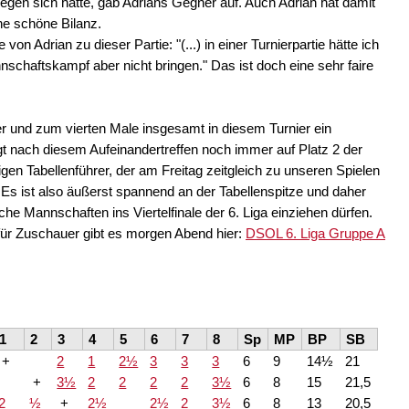
en sich hatte, gab Adrians Gegner auf. Auch Adrian hat damit
e schöne Bilanz.
n Adrian zu dieser Partie: "(...) in einer Turnierpartie hätte ich
schaftskampf aber nicht bringen." Das ist doch eine sehr faire
er und zum vierten Male insgesamt in diesem Turnier ein
 nach diesem Aufeinandertreffen noch immer auf Platz 2 der
tigen Tabellenführer, der am Freitag zeitgleich zu unseren Spielen
Es ist also äußerst spannend an der Tabellenspitze und daher
e Mannschaften ins Viertelfinale der 6. Liga einziehen dürfen.
für Zuschauer gibt es morgen Abend hier:
DSOL 6. Liga Gruppe A
1
2
3
4
5
6
7
8
Sp
MP
BP
SB
+
2
1
2½
3
3
3
6
9
14½
21
+
3½
2
2
2
2
3½
6
8
15
21,5
2
½
+
2½
2½
2
3½
6
8
13
20,5