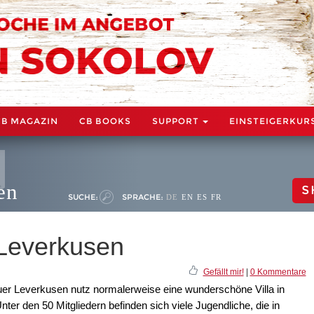
CB MAGAZIN
CB BOOKS
SUPPORT
EINSTEIGERKUR
en
S
SUCHE:
SPRACHE:
DE
EN
ES
FR
 Leverkusen
Gefällt mir!
|
0 Kommentare
uer Leverkusen nutz normalerweise eine wunderschöne Villa in
ter den 50 Mitgliedern befinden sich viele Jugendliche, die in