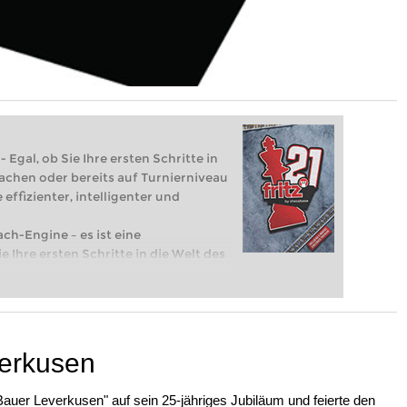
 Egal, ob Sie Ihre ersten Schritte in
achen oder bereits auf Turnierniveau
 effizienter, intelligenter und
ach-Engine – es ist eine
e Ihre ersten Schritte in die Welt des
eits auf Turnierniveau spielen: Mit
 intelligenter und individueller als je
verkusen
 Bauer Leverkusen" auf sein 25-jähriges Jubiläum und feierte den