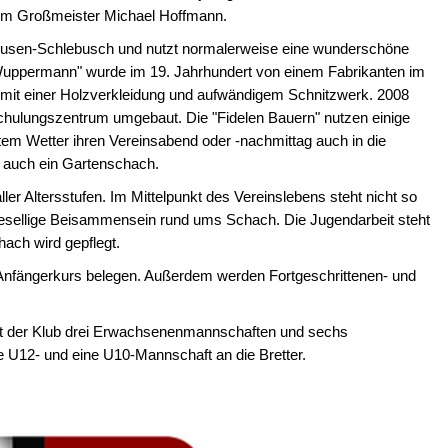
 dem Großmeister Michael Hoffmann.
rkusen-Schlebusch und nutzt normalerweise eine wunderschöne
a Wuppermann" wurde im 19. Jahrhundert von einem Fabrikanten im
, mit einer Holzverkleidung und aufwändigem Schnitzwerk. 2008
hulungszentrum umgebaut. Die "Fidelen Bauern" nutzen einige
em Wetter ihren Vereinsabend oder -nachmittag auch in die
s auch ein Gartenschach.
ller Altersstufen. Im Mittelpunkt des Vereinslebens steht nicht so
esellige Beisammensein rund ums Schach. Die Jugendarbeit steht
ach wird gepflegt.
 Anfängerkurs belegen. Außerdem werden Fortgeschrittenen- und
gt der Klub drei Erwachsenenmannschaften und sechs
 U12- und eine U10-Mannschaft an die Bretter.