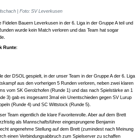
schach | Foto: SV Leverkusen
idelen Bauern Leverkusen in der 6. Liga in der Gruppe A teil und
f Runden wurde kein Match verloren und das Team hat sogar
de.
k Runte
:
 der DSOL gespielt, in der unser Team in der Gruppe A der 6. Liga
aftskampf aus den vorherigen 5 Runden verloren, neben zwei klaren
ams vom SK Gerolzhofen (Runde 1) und das nach Spielstärke an 1
de 3) gab es insgesamt 3mal ein Unentschieden gegen SV Lurup
peln (Runde 4) und SC Wittstock (Runde 5).
er Team eigentlich die klare Favoritenrolle. Aber auf dem Brett
urzfristig als Mannschaftsführer eingesprungene Benjamin
e recht angenehme Stellung auf dem Brett (zumindest nach Meinung
urch einen Verbindungsabbruch zum Spielserver zu schaffen